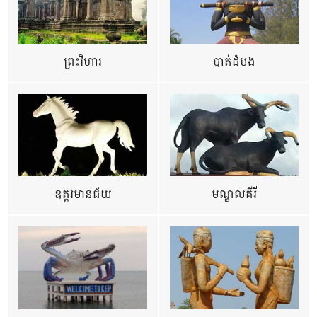
ព្រះវិហារ
បាត់ដំបង
ឧត្ដរមានជ័យ
មណ្ឌលគីរី