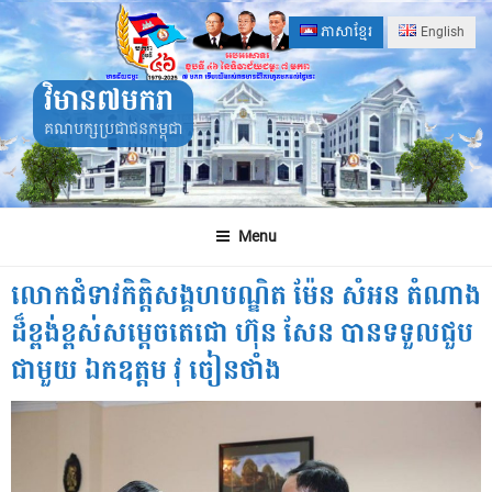
Skip
ភាសាខ្មែរ
English
to
content
វិមាន៧មករា
គណបក្សប្រជាជនកម្ពុជា
Menu
លោកជំទាវកិត្តិសង្គហបណ្ឌិត ម៉ែន សំអន តំណាង
ដ៏ខ្ពង់ខ្ពស់សម្តេចតេជោ ហ៊ុន សែន បានទទួលជួប
ជាមួយ ឯកឧត្តម វុ ចៀនថាំង