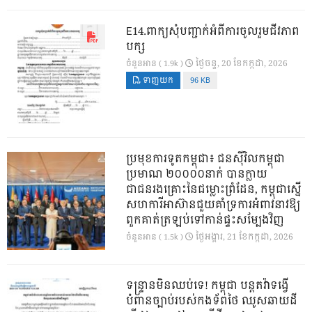
E14.ពាក្យសុំបញ្ជាក់អំពីការចូលរួមជីវភាព
បក្ស
ថ្ងៃ​ចន្ទ, 20 ខែ​កក្កដា, 2026
ចំនួនអាន ( 1.9k )
ទាញយក
96 KB
ប្រមុខការទូតកម្ពុជា៖ ជនស៊ីវិលកម្ពុជា
ប្រមាណ ២០០០០នាក់ បានក្លាយ
ជាជនរងគ្រោះនៃជម្លោះព្រំដែន, កម្ពុជាស្នើ
សហការីអាស៊ានជួយគាំទ្រការអំពាវនាវឱ្យ
ពួកគាត់ត្រឡប់ទៅកាន់ផ្ទះសម្បែងវិញ
ថ្ងៃ​អង្គារ, 21 ខែ​កក្កដា, 2026
ចំនួនអាន ( 1.5k )
ទន្ទ្រានមិនឈប់ទេ! កម្ពុជា បន្តតវ៉ាទង្វើ
បំពានច្បាប់របស់កងទ័ពថៃ ឈូសឆាយដី