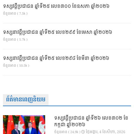
ទស្សវដ្តីប្រជាជន ឆ្នាំទី២៥ លេខ៣០០ ខែឧសភា ឆ្នាំ២០២៦
ចំនួនអាន ( 7.5k )
ទស្សនាវដ្ដីប្រជាជន ឆ្នាំទី២៥ លេខ២៩៩ ខែមេសា ឆ្នាំ២០២៦
ចំនួនអាន ( 5.7k )
ទស្សនាវដ្ដីប្រជាជន ឆ្នាំទី២៥ លេខ២៩៨ ខែមីនា ឆ្នាំ២០២៦
ចំនួនអាន ( 10.5k )
ព័ត៌មានពេញនិយម
ទស្សវដ្តីប្រជាជន ឆ្នាំទី២៦ លេខ៣០២ ខែ
កក្កដា ឆ្នាំ២០២៦
ថ្ងៃ​អង្គារ, 4 ខែ​សីហា, 2026
ចំនួនអាន ( 24.9k )