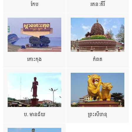
កែប
រតនៈគីរី
កោះកុង
កំពត
ប. មានជ័យ
ព្រះសីហនុ