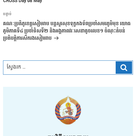
CROSS Day 08 May
អត្ថបទ
បន្ទាប់
បន្ទាប់
គណៈប្រតិភូខេត្តសៀមរាប បន្តសួរសុខទុក្ខកងទ័ពប្រចាំសមរភូមិមុខ យោធ
ភូមិភាគទី៤ ប្រចាំទិសទី២ និងអង្គភាពវរៈសេនាតូចលេខ១ ចំណុះតំបន់
ប្រតិបត្តិការសឹករងសៀមរាប
ស្វែ