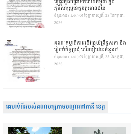
ធ្វើផ្លូវចូលជ្រៅមកលើដីកម្ពុជា ក្នុង
ភូមិសាស្ត្រខេត្តឧត្តរមានជ័យ
ថ្ងៃ​ព្រហស្បតិ៍, 23 ខែ​កក្កដា,
ចំនួនអាន ( 1.4k )
2026
គណៈកម្មាធិការអចិន្ត្រៃយ៍ព្រឹទ្ធសភា នឹង
រៀបចំកិច្ចប្រជុំ លើរបៀបវារៈចំនួន៥
ថ្ងៃ​ព្រហស្បតិ៍, 23 ខែ​កក្កដា,
ចំនួនអាន ( 1.4k )
2026
គេហទំព័ររបស់គណបក្សតាមបណ្តារាជធានី ខេត្ត