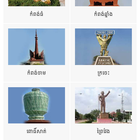
កំពង់ធំ
កំពង់ឆ្នាំង
កំពង់ចាម
ក្រចេះ
ពោធិ៍សាត់
ព្រៃវែង