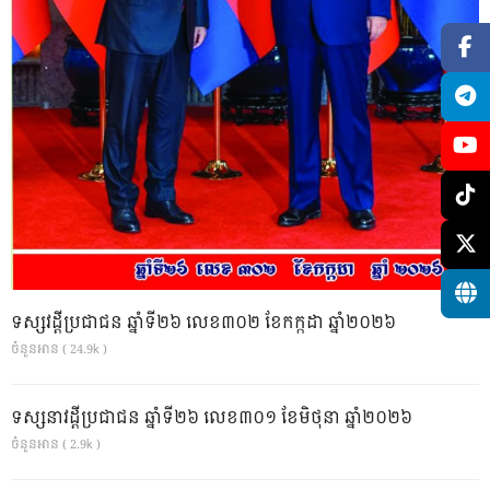
ទស្សវដ្តីប្រជាជន ឆ្នាំទី២៦ លេខ៣០២ ខែកក្កដា ឆ្នាំ២០២៦
ចំនួនអាន ( 24.9k )
ទស្សនាវដ្ដីប្រជាជន ឆ្នាំទី២៦ លេខ៣០១ ខែមិថុនា ឆ្នាំ២០២៦
ចំនួនអាន ( 2.9k )