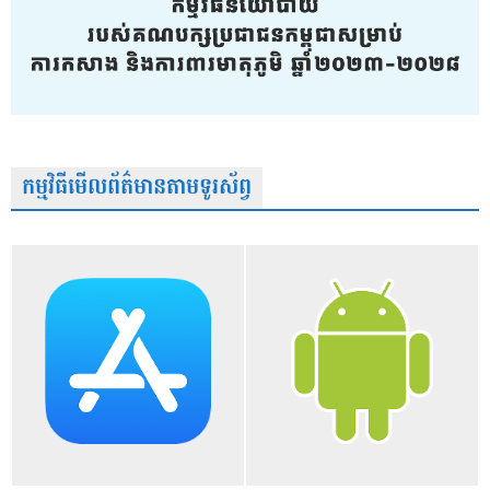
កម្មវិធីមើលព័ត៌មានតាមទូរស័ព្វ