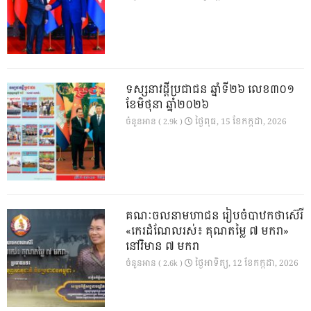
ទស្សនាវដ្ដីប្រជាជន ឆ្នាំទី២៦ លេខ៣០១
ខែមិថុនា ឆ្នាំ២០២៦
ថ្ងៃ​ពុធ, 15 ខែ​កក្កដា, 2026
ចំនួនអាន ( 2.9k )
គណៈចលនាមហាជន រៀបចំបាឋកថាស៊េរី
«កេរដំណែលរស់៖ គុណតម្លៃ ៧ មករា»
នៅវិមាន ៧ មករា
ថ្ងៃ​អាទិត្យ, 12 ខែ​កក្កដា, 2026
ចំនួនអាន ( 2.6k )