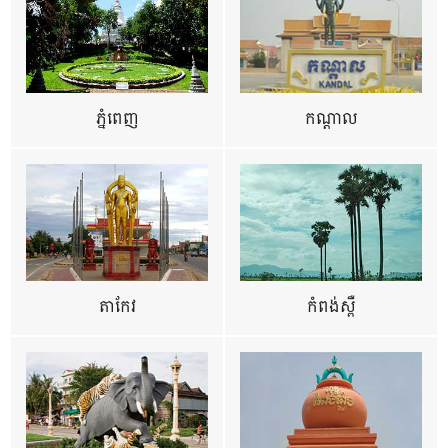
ភ្នំពេញ
កណ្តាល
តាកែវ
កំពង់ស្ពឺ