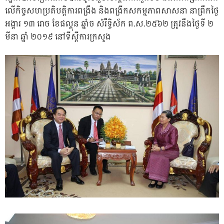
លើកិច្ចសហប្រតិបត្តិការពង្រឹង និងពង្រីកសកម្មភាពសាសនា នាព្រឹកថ្ងៃ
អង្គារ ១៣ រោច ខែផល្គុន ឆ្នាំច សំរឹទ្ធិស័ក ព.ស.២៥៦២ ត្រូវនឹងថ្ងៃទី ២
មីនា ឆ្នាំ ២០១៩ នៅទីស្តីការក្រសួង