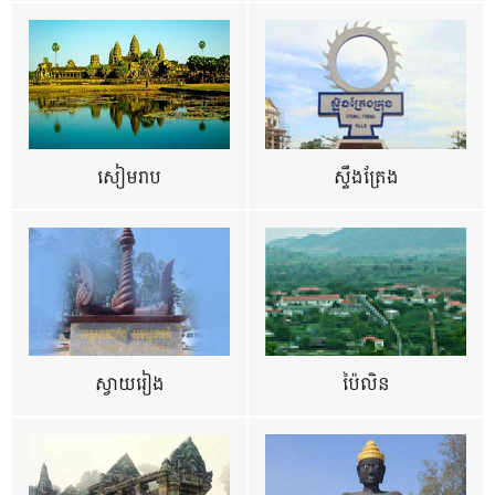
សៀមរាប
ស្ទឹងត្រែង
ស្វាយរៀង
ប៉ៃលិន