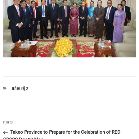
CATEGORIES
ពត៌មានថ្មីៗ
ការ​
អត្ថបទ
ក្រោយ
នាំទិស​
មុន
Takeo Province to Prepare for the Celebration of RED
ប្រកាស