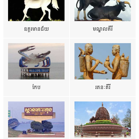
ឧត្ដរមានជ័យ
មណ្ឌលគីរី
កែប
រតនៈគីរី