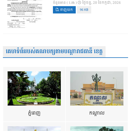
ថ្ងៃ​ចន្ទ, 20 ខែ​កក្កដា, 2026
ចំនួនអាន ( 1.8k )
ទាញយក
96 KB
គេហទំព័ររបស់គណបក្សតាមបណ្តារាជធានី ខេត្ត
ភ្នំពេញ
កណ្តាល