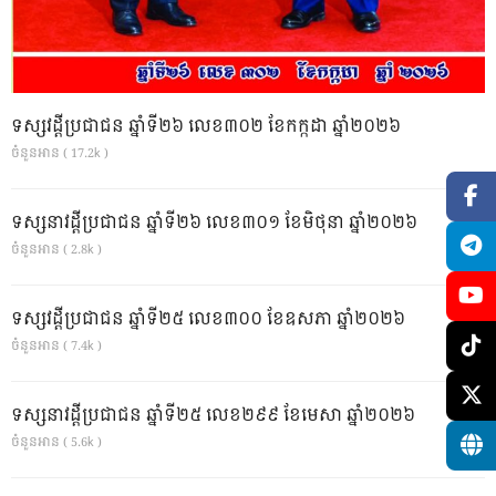
ទស្សវដ្តីប្រជាជន ឆ្នាំទី២៦ លេខ៣០២ ខែកក្កដា ឆ្នាំ២០២៦
ចំនួនអាន ( 17.2k )
ទស្សនាវដ្ដីប្រជាជន ឆ្នាំទី២៦ លេខ៣០១ ខែមិថុនា ឆ្នាំ២០២៦
ចំនួនអាន ( 2.8k )
ទស្សវដ្តីប្រជាជន ឆ្នាំទី២៥ លេខ៣០០ ខែឧសភា ឆ្នាំ២០២៦
ចំនួនអាន ( 7.4k )
ទស្សនាវដ្ដីប្រជាជន ឆ្នាំទី២៥ លេខ២៩៩ ខែមេសា ឆ្នាំ២០២៦
ចំនួនអាន ( 5.6k )