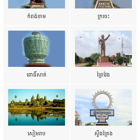
កំពង់ចាម
ក្រចេះ
ពោធិ៍សាត់
ព្រៃវែង
សៀមរាប
ស្ទឹងត្រែង