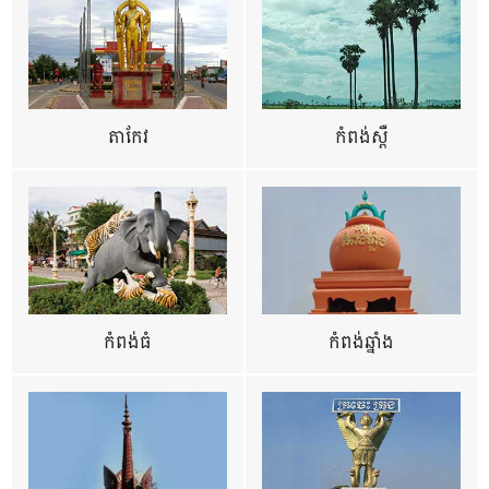
តាកែវ
កំពង់ស្ពឺ
កំពង់ធំ
កំពង់ឆ្នាំង