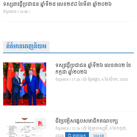
ទស្សនាវដ្ដីប្រជាជន ឆ្នាំទី២៥ លេខ២៩៨ ខែមីនា ឆ្នាំ២០២៦
ចំនួនអាន ( 10.4k )
ព័ត៌មានពេញនិយម
ទស្សវដ្តីប្រជាជន ឆ្នាំទី២៦ លេខ៣០២ ខែ
កក្កដា ឆ្នាំ២០២៦
ថ្ងៃ​អង្គារ, 4 ខែ​សីហា, 2026
ចំនួនអាន ( 17.2k )
ជីវប្រវត្តិសង្ខេបសមាជិកគណបក្ស
ថ្ងៃ​ព្រហស្បតិ៍, 9 ខែ​កក្កដា,
ចំនួនអាន ( 12.1k )
2026
ទាញយក
104 KB