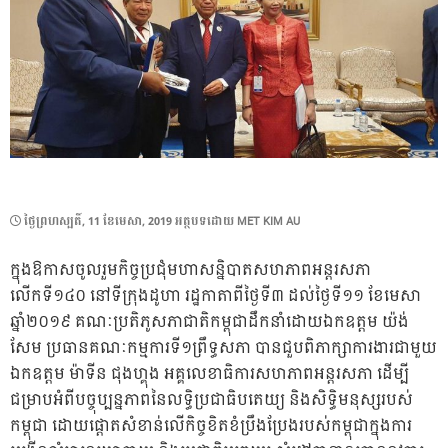
POSTED
ថ្ងៃ​ព្រហស្បតិ៍, 11 ខែ​មេសា, 2019
អត្ថបទដោយ
MET KIM AU
ON
ក្នុងឱកាសចូលរួមកិច្ចប្រជុំមហាសន្និបាតសហភាពអន្តរសភា
លើកទី១៤០ នៅទីក្រុងដូហា រដ្ឋកាតាពីថ្ងៃទី៣ ដល់ថ្ងៃទី១១ ខែមេសា
ឆ្នាំ២០១៩ គណៈប្រតិភូសភាជាតិកម្ពុជាដឹកនាំដោយឯកឧត្តម យ៉ង់
សែម ប្រធានគណៈកម្មការទី១ព្រឹទ្ធសភា បានជួបពិភាក្សាការងារជាមួយ
ឯកឧត្តម ម៉ាទីន ជុងហ្គុង អគ្គលេខាធិការសហភាពអន្តរសភា ដើម្បី
ជម្រាបអំពីបច្ចុប្បន្នភាពនៃលទ្ធិប្រជាធិបតេយ្យ និងសិទ្ធិមនុស្សរបស់
កម្ពុជា ដោយផ្តោតសំខាន់លើកិច្ចខិតខំប្រឹងប្រែងរបស់កម្ពុជាក្នុងការ