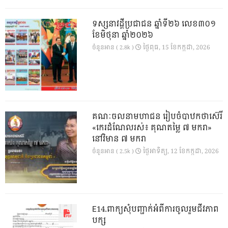
ទស្សនាវដ្ដីប្រជាជន ឆ្នាំទី២៦ លេខ៣០១
ខែមិថុនា ឆ្នាំ២០២៦
ថ្ងៃ​ពុធ, 15 ខែ​កក្កដា, 2026
ចំនួនអាន ( 2.8k )
គណៈចលនាមហាជន រៀបចំបាឋកថាស៊េរី
«កេរដំណែលរស់៖ គុណតម្លៃ ៧ មករា»
នៅវិមាន ៧ មករា
ថ្ងៃ​អាទិត្យ, 12 ខែ​កក្កដា, 2026
ចំនួនអាន ( 2.5k )
E14.ពាក្យសុំបញ្ជាក់អំពីការចូលរួមជីវភាព
បក្ស