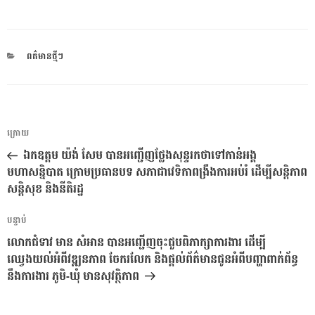
CATEGORIES
ពត៌មានថ្មីៗ
ការ​
អត្ថបទ
ក្រោយ
នាំទិស​
មុន
ឯកឧត្តម យ៉ង់ សែម បានអញ្ជើញថ្លែងសុន្ទរកថាទៅកាន់អង្គ
ប្រកាស
មហាសន្និបាត ក្រោមប្រធានបទ សភាជាវេទិកាពង្រឹងការអប់រំ ដើម្បីសន្តិភាព
សន្តិសុខ និងនីតិរដ្ឋ
អត្ថបទ
បន្ទាប់
បន្ទាប់
លោកជំទាវ មាន សំអាន បានអញ្ជើញចុះជួបពិភាក្សាការងារ ដើម្បី
ឈ្វេងយល់អំពីវឌ្ឍនភាព ចែករលែក និងផ្តល់ព័ត៌មានជូនអំពីបញ្ហាពាក់ព័ន្ធ
នឹងការងារ ភូមិ-ឃុំ មានសុវត្ថិភាព