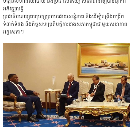
បង្កើនលំហរនយោបាយ និងប្រជាធិបតេយ្យ សំដៅធានាឲ្យបាននូវការ
អភិវឌ្ឍលទ្ធិ
ប្រជាធិបតេយ្យពហុបក្សប្រកបដោយសន្តិភាព និងដើម្បីពង្រឹងពង្រីក
ទំនាក់ទំនង និងកិច្ចសហប្រតិបត្តិការរវាងសភាកម្ពុជាជាមួយសហភាព
អន្តរសភា។