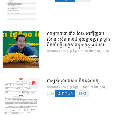
សម្តេចតេជោ ហ៊ុន សែន អញ្ជើញជួប
សំណេះសំណាលជាមួយក្រុមប្រឹក្សា ថ្នាក់
ដឹកនាំមន្ទីរ អង្គភាពក្នុងខេត្តព្រះវិហារ
ថ្ងៃ​សុក្រ, 10 ខែ​កក្កដា, 2026
ចំនួនអាន ( 4.7k )
ពាក្យសុំចូលជាសមាជិកគណបក្ស
ថ្ងៃ​ព្រហស្បតិ៍, 9 ខែ​កក្កដា,
ចំនួនអាន ( 4.3k )
2026
ទាញយក
93 KB