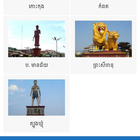
កោះកុង
កំពត
ប. មានជ័យ
ព្រះសីហនុ
ត្បូងឃ្មុំ