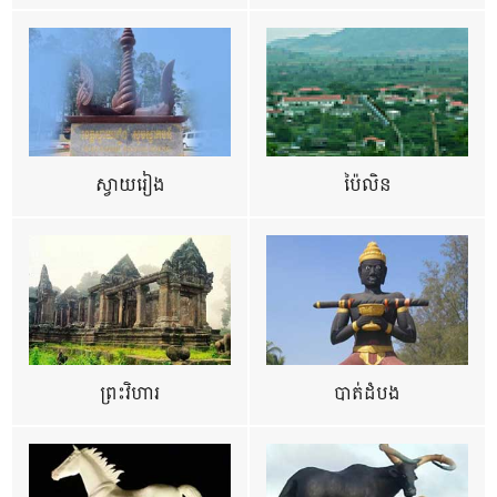
ស្វាយរៀង
ប៉ៃលិន
ព្រះវិហារ
បាត់ដំបង