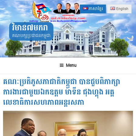
Skip
ភាសាខ្មែរ
English
to
content
វិមាន៧មករា
គណបក្សប្រជាជនកម្ពុជា
Menu
គណៈប្រតិភូសភាជាតិកម្ពុជា បានជួបពិភាក្សា
ការងារជាមួយឯកឧត្តម ម៉ាទីន ជុងហ្គុង អគ្គ
លេខាធិការសហភាពអន្តរសភា