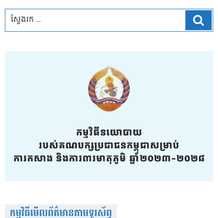
ស្វែ
កម្មវិធីមើលព័ត៌មានតាមទូរស័ព្វ