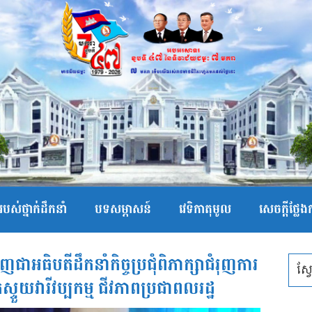
បស់ថ្នាក់ដឹកនាំ
បទសម្ភាសន៍
វេទិកាតុមូល
សេចក្ដីថ្លែ
អធិបតីដឹកនាំកិច្ចប្រជុំពិភាក្សាជំរុញការ
កស្ទួយវារីវប្បកម្ម ជីវភាពប្រជាពលរដ្ឋ