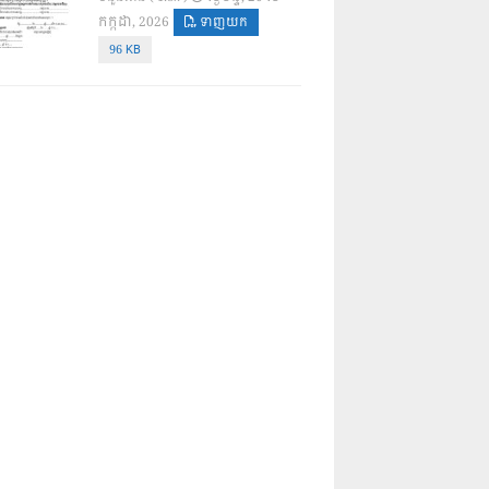
កក្កដា, 2026
ទាញយក
96 KB