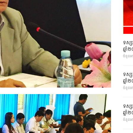
ទស្ស
ឆ្នា
ចំនួនអ
ទស្ស
ឆ្នា
ចំនួនអា
ទស្ស
ឆ្នា
ចំនួនអា