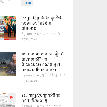
93 KB
ទស្សនាវដ្ដីប្រជាជន ឆ្នាំទី២៦
លេខ៣០១ ខែមិថុនា
ឆ្នាំ២០២៦
ថ្ងៃ​ពុធ, 15 ខែ​
ចំនួនអាន ( 2.8k )
កក្កដា, 2026
គណៈចលនាមហាជន រៀបចំ
បាឋកថាស៊េរី «កេរ
ដំណែលរស់៖ គុណតម្លៃ ៧
មករា» នៅវិមាន ៧ មករា
ថ្ងៃ​អាទិត្យ, 12 ខែ​
ចំនួនអាន ( 2.5k )
កក្កដា, 2026
E14.ពាក្យសុំបញ្ជាក់អំពីការ
ចូលរួមជីវភាពបក្ស
ថ្ងៃ​ចន្ទ, 20 ខែ​
ចំនួនអាន ( 1.8k )