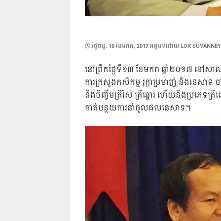
POSTED
ថ្ងៃ​ចន្ទ, 16 ខែ​មករា, 2017
អត្ថបទដោយ
LOR SOVANNEY
ON
នៅព្រឹកថ្ងៃទី១៣ ខែមករា ឆ្នាំ២០១៧ នៅសា
ការក្រសួងកសិកម្ម រុក្ខាប្រមាញ់ និងនេសាទ បា
និងចិញ្ចឹមត្រីរ៉ស់ ត្រីឆ្ដោរ ហើយនិងប្រភេទត្រ
កាត់បន្ថយការនាំចូលផលនេសាទ។