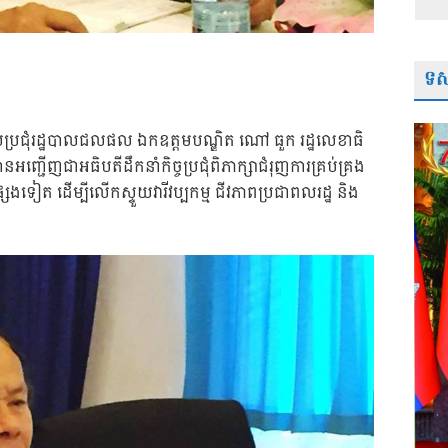
ទស្
លប្រជុំរដ្ឋបាលជលផល ឯកឧត្តមបណ្ឌិត ណៅ ធួក រដ្ឋលេខាធិ
នអញ្ជើញជាអធិបតីដឹកនាំកិច្ចប្រជុំពិភាក្សាជំរុញការគ្រប់គ្រង
ីផ្សេងទៀត ដើម្បីលើកស្ទួយវារីវប្បកម្ម ជីវភាពប្រជាពលរដ្ឋ និង