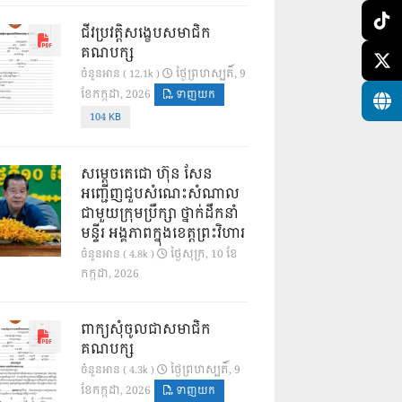
ជីវប្រវត្តិសង្ខេបសមាជិក
គណបក្ស
ថ្ងៃ​ព្រហស្បតិ៍, 9
ចំនួនអាន ( 12.1k )
ខែ​កក្កដា, 2026
ទាញយក
104 KB
សម្តេចតេជោ ហ៊ុន សែន
អញ្ជើញជួបសំណេះសំណាល
ជាមួយក្រុមប្រឹក្សា ថ្នាក់ដឹកនាំ
មន្ទីរ អង្គភាពក្នុងខេត្តព្រះវិហារ
ថ្ងៃ​សុក្រ, 10 ខែ​
ចំនួនអាន ( 4.8k )
កក្កដា, 2026
ពាក្យសុំចូលជាសមាជិក
គណបក្ស
ថ្ងៃ​ព្រហស្បតិ៍, 9
ចំនួនអាន ( 4.3k )
ខែ​កក្កដា, 2026
ទាញយក