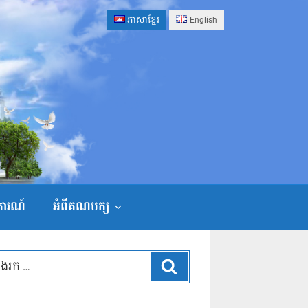
ភាសាខ្មែរ
English
ងការណ៍
អំពីគណបក្ស
ស្វែងរក