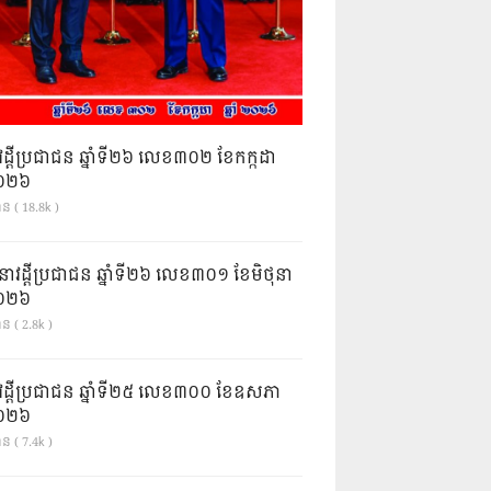
វដ្តីប្រជាជន ឆ្នាំទី២៦ លេខ៣០២ ខែកក្កដា
ំ២០២៦
ាន ( 18.8k )
នាវដ្ដីប្រជាជន ឆ្នាំទី២៦ លេខ៣០១ ខែមិថុនា
ំ២០២៦
ន ( 2.8k )
វដ្តីប្រជាជន ឆ្នាំទី២៥ លេខ៣០០ ខែឧសភា
ំ២០២៦
ន ( 7.4k )