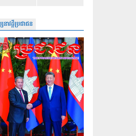
សនាវដ្តីប្រជាជន