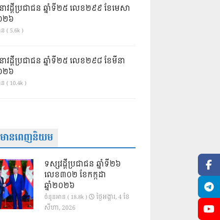
នាវដ្ដីប្រជាជន ឆ្នាំទី២៥ លេខ២៩៩ ខែមេសា
ំ២០២៦
ន ( 5.6k )
នាវដ្ដីប្រជាជន ឆ្នាំទី២៥ លេខ២៩៨ ខែមីនា
ំ២០២៦
ាន ( 10.4k )
ត៌មានពេញនិយម
ទស្សវដ្តីប្រជាជន ឆ្នាំទី២៦
លេខ៣០២ ខែកក្កដា
ឆ្នាំ២០២៦
ថ្ងៃ​អង្គារ, 4 ខែ​
ចំនួនអាន ( 18.8k )
សីហា, 2026