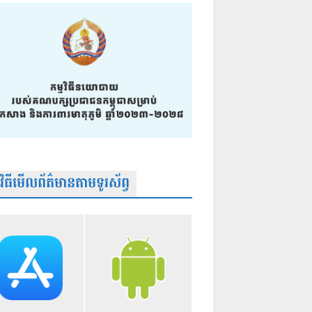
មវិធីមើលព័ត៌មានតាមទូរស័ព្វ