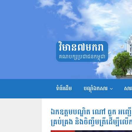
Skip
to
content
វិមាន៧មករា
គណបក្សប្រជាជនកម្ពុជា
ទំព័រដើម
បណ្តុំឯកសារ
សាររ
ឯកឧត្តមបណ្ឌិត ណៅ ធួក អញ្ជើញជា
គ្រប់គ្រង និងចិញ្ចឹមត្រីដើម្បីលើ