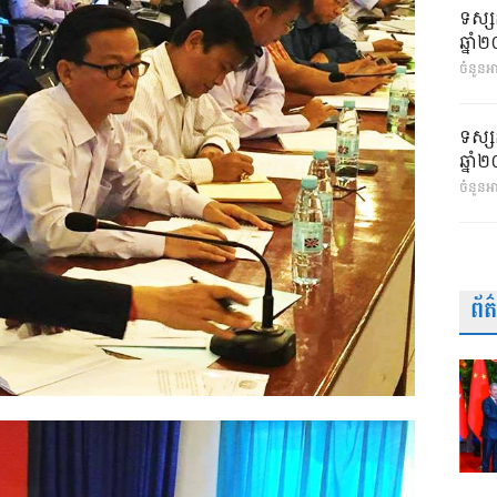
ទស្ស
ឆ្នា
ចំនួនអា
ទស្ស
ឆ្នា
ចំនួនអ
ព័