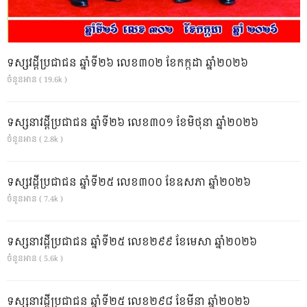
ទស្សវដ្តីប្រជាជន ឆ្នាំទី២៦ លេខ៣០២ ខែកក្កដា ឆ្នាំ២០២៦
ចំនួនអាន ( 19.6k )
ទស្សនាវដ្ដីប្រជាជន ឆ្នាំទី២៦ លេខ៣០១ ខែមិថុនា ឆ្នាំ២០២៦
ចំនួនអាន ( 2.8k )
ទស្សវដ្តីប្រជាជន ឆ្នាំទី២៥ លេខ៣០០ ខែឧសភា ឆ្នាំ២០២៦
ចំនួនអាន ( 7.4k )
ទស្សនាវដ្ដីប្រជាជន ឆ្នាំទី២៥ លេខ២៩៩ ខែមេសា ឆ្នាំ២០២៦
ចំនួនអាន ( 5.6k )
ទស្សនាវដ្ដីប្រជាជន ឆ្នាំទី២៥ លេខ២៩៨ ខែមីនា ឆ្នាំ២០២៦