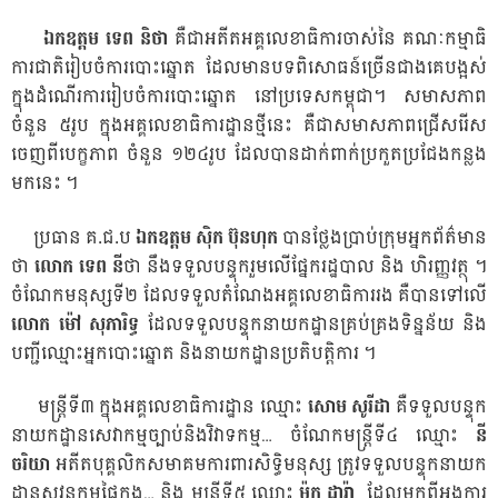
ឯកឧត្តម ទេព និថា
គឺ​ជា​អតីត​អគ្គលេខាធិការ​ចាស់​នៃ​ គណៈ​កម្មាធិ
ការ​ជាតិ​រៀបចំ​ការ​បោះ​ឆ្នោត​ ដែល​មាន​បទ​ពិសោធន៍​ច្រើន​ជាង​គេ​បង្អស់​
ក្នុង​ដំណើរ​ការ​រៀប​ចំ​ការ​បោះ​ឆ្នោត នៅ​ប្រទេស​កម្ពុជា​។ សមាស​ភាព​
ចំនួន​ ៥​រូប​ ក្នុង​អគ្គ​លេខា​ធិការ​ដ្ឋាន​ថ្មី​នេះ​ គឺ​ជា​សមាស​ភាព​ជ្រើស​រើស​
ចេញ​ពី​បេក្ខភាព ​ចំនួន ​១២៤​រូប ​ដែល​បាន​ដាក់​ពាក់​ប្រកួត​ប្រជែង​កន្លង​
មក​នេះ ​។
ប្រធាន ​គ.ជ.ប
ឯកឧត្តម ស៊ិក ប៊ុនហុក
បាន​ថ្លែង​ប្រាប់​ក្រុម​អ្នក​ព័ត៌មាន​
ថា
លោក ទេព នី
ថា នឹង​ទទួល​បន្ទុក​រួម​លើ​ផ្នែក​រដ្ឋបាល និង ហិរញ្ញវត្ថុ ​។
ចំណែក​មនុស្ស​ទី២​ ដែល​ទទួល​តំណែង​អគ្គ​លេខា​ធិការ​រង គឺ​បាន​ទៅ​លើ
លោក ម៉ៅ សុភារិទ្ធ
ដែល​ទទួល​បន្ទុក​នាយក​ដ្ឋាន​គ្រប់​គ្រង​ទិន្នន័យ ​និង​
បញ្ជី​ឈ្មោះ​អ្នក​បោះ​ឆ្នោត​ និង​នាយក​ដ្ឋាន​ប្រតិបត្តិ​ការ ​។
មន្ត្រី​ទី៣ ​ក្នុង​អគ្គ​លេខា​ធិការ​ដ្ឋាន ឈ្មោះ
សោម សូរីដា
គឺ​ទទួល​បន្ទុក​
នាយក​ដ្ឋាន​សេវា​កម្ម​ច្បាប់​និង​វិវាទ​កម្ម​… ចំណែក​មន្ត្រី​ទី​៤ ឈ្មោះ
នី
ចរិយា
អតីត​បុគ្គលិក​សមាគម​ការពារ​សិទ្ធិ​មនុស្ស ត្រូវ​ទទួល​បន្ទុក​នាយក​
ដ្ឋាន​សវនកម្ម​ផ្ទៃ​ក្នុង​… និង មន្ត្រី​ទី​៥ ឈ្មោះ
ម៉ុក ដារ៉ា
ដែល​មក​ពី​អង្គការ​