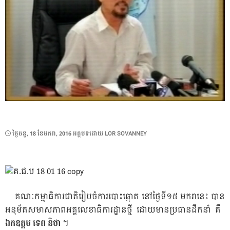
POSTED
ថ្ងៃ​ចន្ទ, 18 ខែ​មករា, 2016
អត្ថបទដោយ
LOR SOVANNEY
ON
គណៈ​កម្មាធិការ​ជាតិ​រៀប​ចំ​ការ​បោះ​ឆ្នោត នៅ​ថ្ងៃ​ទី​១៥​ មករា​នេះ បាន​
អនុម័ត​សមាស​ភាព​អគ្គលេខាធិការ​ដ្ឋាន​ថ្មី ​ដោយ​មាន​ប្រធាន​ដឹកនាំ គឺ
ឯកឧត្តម​ ទេព ​និថា
​ ។