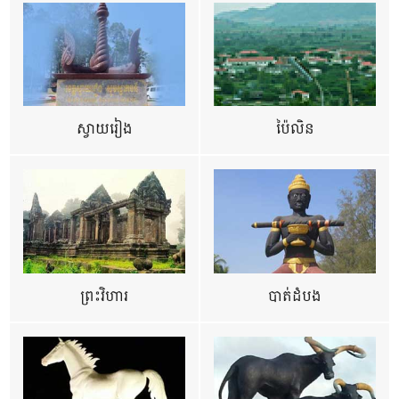
ស្វាយរៀង
ប៉ៃលិន
ព្រះវិហារ
បាត់ដំបង