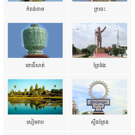
កំពង់ចាម
ក្រចេះ
ពោធិ៍សាត់
ព្រៃវែង
សៀមរាប
ស្ទឹងត្រែង