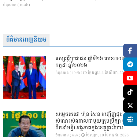
ចំនួនអាន ( 10.4k )
ព័ត៌មានពេញនិយម
ទស្សវដ្តីប្រជាជន ឆ្នាំទី២៦ លេខ៣០២ ខែ
កក្កដា ឆ្នាំ២០២៦
ថ្ងៃ​អង្គារ, 4 ខែ​សីហា, 2026
ចំនួនអាន ( 19.6k )
សម្តេចតេជោ ហ៊ុន សែន អញ្ជើញជួប
សំណេះសំណាលជាមួយក្រុមប្រឹក្សា ថ្នាក់
ដឹកនាំមន្ទីរ អង្គភាពក្នុងខេត្តព្រះវិហារ
ថ្ងៃ​សុក្រ, 10 ខែ​កក្កដា, 2026
ចំនួនអាន ( 4.8k )