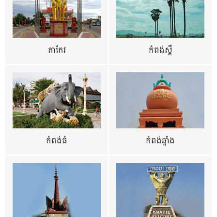
តាកែវ
កំពង់ស្ពឺ
កំពង់ធំ
កំពង់ឆ្នាំង