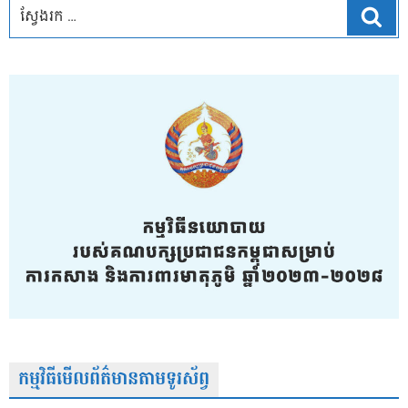
ស្វែ
កម្មវិធីមើលព័ត៌មានតាមទូរស័ព្វ