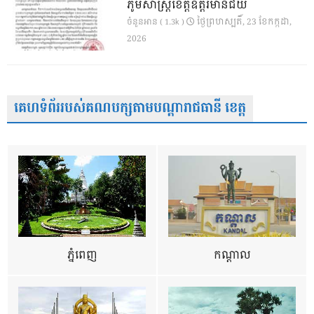
ភូមិសាស្ត្រខេត្តឧត្តរមានជ័យ
ថ្ងៃ​ព្រហស្បតិ៍, 23 ខែ​កក្កដា,
ចំនួនអាន ( 1.3k )
2026
គេហទំព័ររបស់គណបក្សតាមបណ្តារាជធានី ខេត្ត
ភ្នំពេញ
កណ្តាល