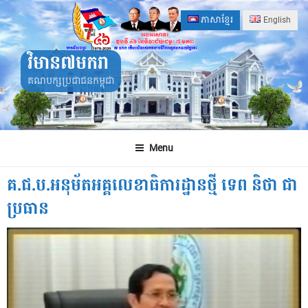
Skip
ភាសាខ្មែរ
English
to
content
វិមាន៧មករា
គណបក្សប្រជាជនកម្ពុជា
Menu
គ.ជ.ប.អនុម័តអគ្គលេខាធិការដ្ឋានថ្មី ទេព និថា ជា
ប្រធាន