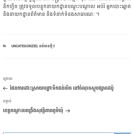
និកហ្វិច ត្រូវ​ទទួល​បន្ទុក​នាយក​ដ្ឋាន​បណ្តុះ​បណ្តាល អប់រំ អ្នក​បោះ​ឆ្នោត
និង​នាយក​ដ្ឋាន​ព័ត៌មាន និង​ទំនាក់​ទំនង​សាធារណៈ​ ។
CATEGORIES
UNCATEGORIZED
,
ពត៌មានថ្មីៗ
ការ​
អត្ថបទ
ក្រោយ
នាំទិស​
មុន
ផែនការដោះស្រាយបព្ហាាទឹកជន់លិច នៅចំណុចស្តុបផ្សារដេប៉ូ
ប្រកាស
អត្ថបទ
បន្ទាប់
បន្ទាប់
ខេត្តកណ្តាលពង្រឹងសុវត្ថិភាពភូមិឃុំ