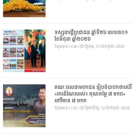
ទស្សនាវដ្ដីប្រជាជន ឆ្នាំទី២៦ លេខ៣០១
ខែមិថុនា ឆ្នាំ២០២៦
ថ្ងៃ​ពុធ, 15 ខែ​កក្កដា, 2026
ចំនួនអាន ( 2.8k )
គណៈចលនាមហាជន រៀបចំបាឋកថាស៊េរី
«កេរដំណែលរស់៖ គុណតម្លៃ ៧ មករា»
នៅវិមាន ៧ មករា
ថ្ងៃ​អាទិត្យ, 12 ខែ​កក្កដា, 2026
ចំនួនអាន ( 2.5k )