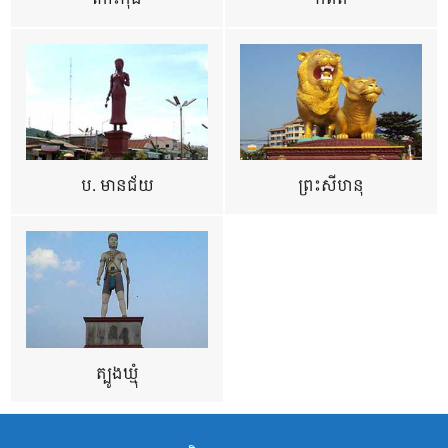
ប. មានជ័យ
ព្រះសីហនុ
ត្បូងឃ្មុំ