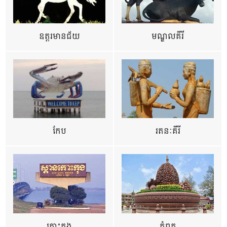
ឧត្ដរមានជ័យ
មណ្ឌលគីរី
កែប
រតនៈគីរី
កោះកុង
កំពត