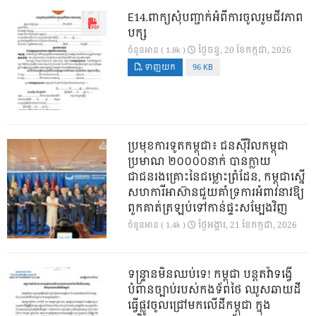
E14.ពាក្យសុំបញ្ជាក់អំពីការចូលរួមជីវភាព
បក្ស
ថ្ងៃ​ចន្ទ, 20 ខែ​កក្កដា, 2026
ចំនួនអាន ( 1.8k )
ទាញយក
96 KB
ប្រមុខការទូតកម្ពុជា៖ ជនស៊ីវិលកម្ពុជា
ប្រមាណ ២០០០០នាក់ បានក្លាយ
ជាជនរងគ្រោះនៃជម្លោះព្រំដែន, កម្ពុជាស្នើ
សហការីអាស៊ានជួយគាំទ្រការអំពាវនាវឱ្យ
ពួកគាត់ត្រឡប់ទៅកាន់ផ្ទះសម្បែងវិញ
ថ្ងៃ​អង្គារ, 21 ខែ​កក្កដា, 2026
ចំនួនអាន ( 1.4k )
ទន្ទ្រានមិនឈប់ទេ! កម្ពុជា បន្តតវ៉ាទង្វើ
បំពានច្បាប់របស់កងទ័ពថៃ ឈូសឆាយដី
ធ្វើផ្លូវចូលជ្រៅមកលើដីកម្ពុជា ក្នុង