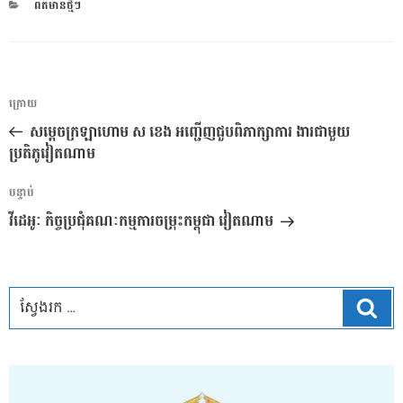
CATEGORIES
ពត៌មានថ្មីៗ
ការ​
អត្ថបទ
ក្រោយ
នាំទិស​
មុន
សម្តេចក្រឡាហោម ស ខេង អញ្ជើញជួបពិភាក្សាការ ងារជាមួយ
ប្រកាស
ប្រតិភូវៀតណាម
អត្ថបទ
បន្ទាប់
បន្ទាប់
វីដេអូៈ កិច្ចប្រជុំគណៈកម្មការចម្រុះកម្ពុជា វៀតណាម
ស្វែ