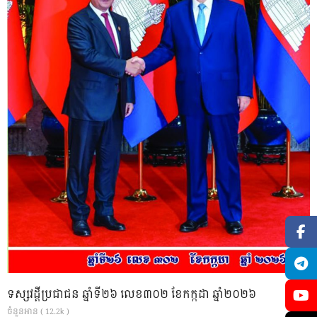
ទស្សវដ្តីប្រជាជន ឆ្នាំទី២៦ លេខ៣០២ ខែកក្កដា ឆ្នាំ២០២៦
ចំនួនអាន ( 12.2k )