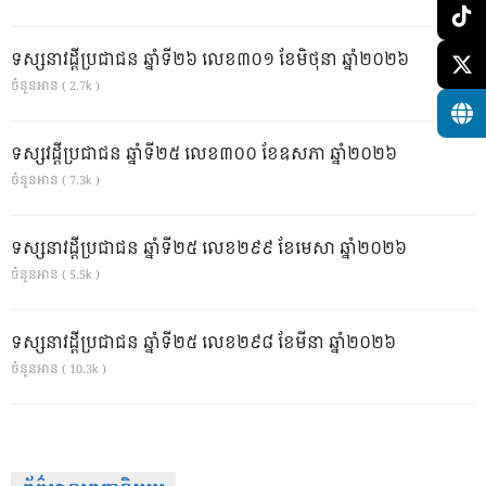
ទស្សនាវដ្ដីប្រជាជន ឆ្នាំទី២៦ លេខ៣០១ ខែមិថុនា ឆ្នាំ២០២៦
ចំនួនអាន ( 2.7k )
ទស្សវដ្តីប្រជាជន ឆ្នាំទី២៥ លេខ៣០០ ខែឧសភា ឆ្នាំ២០២៦
ចំនួនអាន ( 7.3k )
ទស្សនាវដ្ដីប្រជាជន ឆ្នាំទី២៥ លេខ២៩៩ ខែមេសា ឆ្នាំ២០២៦
ចំនួនអាន ( 5.5k )
ទស្សនាវដ្ដីប្រជាជន ឆ្នាំទី២៥ លេខ២៩៨ ខែមីនា ឆ្នាំ២០២៦
ចំនួនអាន ( 10.3k )