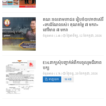
គណៈចលនាមហាជន រៀបចំបាឋកថាស៊េរី
«កេរដំណែលរស់៖ គុណតម្លៃ ៧ មករា»
នៅវិមាន ៧ មករា
ថ្ងៃ​អាទិត្យ, 12 ខែ​កក្កដា, 2026
ចំនួនអាន ( 2.4k )
E14.ពាក្យសុំបញ្ជាក់អំពីការចូលរួមជីវភាព
បក្ស
ថ្ងៃ​ចន្ទ, 20 ខែ​កក្កដា, 2026
ចំនួនអាន ( 1.7k )
ទាញយក
96 KB