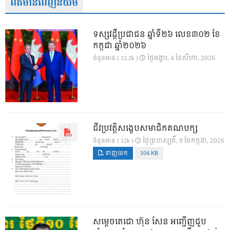
ព័ត៌មានពេញនិយម
ទស្សវដ្តីប្រជាជន ឆ្នាំទី២៦ លេខ៣០២ ខែ
កក្កដា ឆ្នាំ២០២៦
ថ្ងៃ​អង្គារ, 4 ខែ​សីហា, 2026
ចំនួនអាន ( 12.2k )
ជីវប្រវត្តិសង្ខេបសមាជិកគណបក្ស
ថ្ងៃ​ព្រហស្បតិ៍, 9 ខែ​កក្កដា, 2026
ចំនួនអាន ( 12k )
ទាញយក
104 KB
សម្តេចតេជោ ហ៊ុន សែន អញ្ជើញជួប