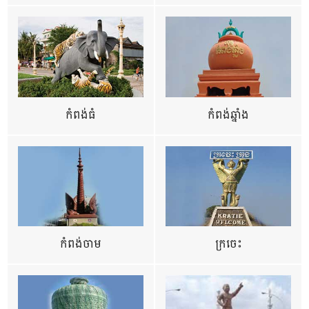
កំពង់ធំ
កំពង់ឆ្នាំង
កំពង់ចាម
ក្រចេះ