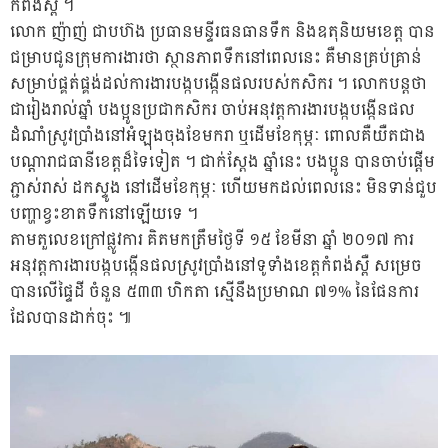
កំពង់ស្ពឺ ។
លោក ញ៉ាញ់ ជាបហ៊ង ប្រធានមន្ទីរធនធានទឹក និងឧតុនិយមខេត្ត បាន
ជម្រាបជូនក្រុមការងារថា ស្ថានភាពទឹកនៅពេលនេះ គឺមានគ្រប់គ្រាន់
សម្រាប់ផ្គត់ផ្គង់ដល់ការងារបង្កបង្កើនផលរបស់កសិករ ។ លោកបន្តថា
ជារៀងរាល់ឆ្នាំ បងប្អូនប្រជាកសិករ ចាប់អនុវត្តការងារបង្កបង្កើនផល
ដំណាំស្រូវប្រាំងនៅអំឡុងចុងខែមករា ឬដើមខែកុម្ភៈ ពោលគឺយឺតជាង
បណ្តារាជធានីខេត្តដ៏ទៃទៀត ។ ជាក់ស្តែង ឆ្នាំនេះ បងប្អូន បានចាប់ផ្តើម
ភ្ជាស់រាស់ ដកស្ទូង នៅដើមខែកុម្ភៈ ហើយមកដល់ពេលនេះ មិនទាន់ជួប
បញ្ហាខ្វះខាតទឹកនៅឡើយទេ ។
តាមតួលេខក្រៅផ្លូវការ គិតមកត្រឹមថ្ងៃទី ១៥ ខែមីនា ឆ្នាំ ២០១៧ ការ
អនុវត្តការងារបង្កបង្កើនផលស្រូវប្រាំងនៅទូទាំងខេត្តកំពង់ស្ពឺ សម្រេច
បានលើផ្ទៃដី ចំនួន ៥៣៣ ហិកតា ស្មើនឹងប្រមាណ ៧១% នៃផែនការ
ដែលបានដាក់ចុះ ៕