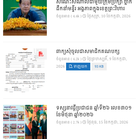
សំណេះសំណាលជាមួយក្រុមប្រឹក្សា ថ្នាក់
ដឹកនាំមន្ទីរ អង្គភាពក្នុងខេត្តព្រះវិហារ
ថ្ងៃ​សុក្រ, 10 ខែ​កក្កដា, 2026
ចំនួនអាន ( 4.4k )
ពាក្យសុំចូលជាសមាជិកគណបក្ស
ថ្ងៃ​ព្រហស្បតិ៍, 9 ខែ​កក្កដា,
ចំនួនអាន ( 4.2k )
2026
ទាញយក
93 KB
ទស្សនាវដ្ដីប្រជាជន ឆ្នាំទី២៦ លេខ៣០១
ខែមិថុនា ឆ្នាំ២០២៦
ថ្ងៃ​ពុធ, 15 ខែ​កក្កដា, 2026
ចំនួនអាន ( 2.7k )