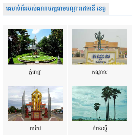
គេហទំព័ររបស់គណបក្សតាមបណ្តារាជធានី ខេត្ត
ភ្នំពេញ
កណ្តាល
តាកែវ
កំពង់ស្ពឺ