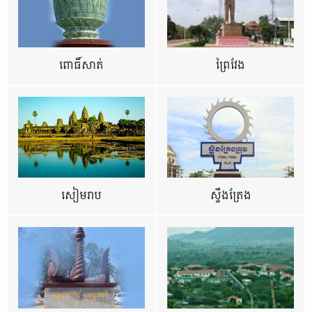
ពោធិ៍សាត់
ព្រៃវែង
សៀមរាប
ស្ទឹងត្រែង