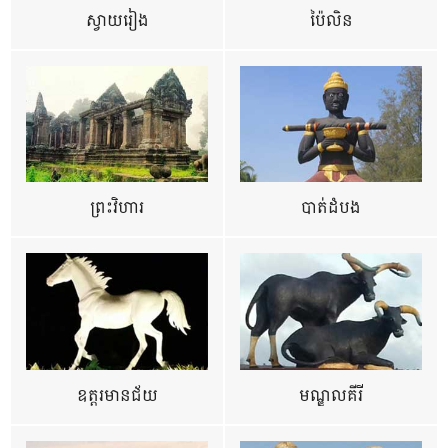
ស្វាយរៀង
ប៉ៃលិន
ព្រះវិហារ
បាត់ដំបង
ឧត្ដរមានជ័យ
មណ្ឌលគីរី