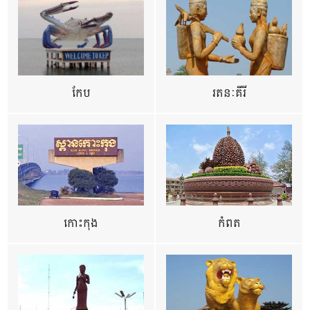
កែប
រតនៈគីរី
កោះកុង
កំពត