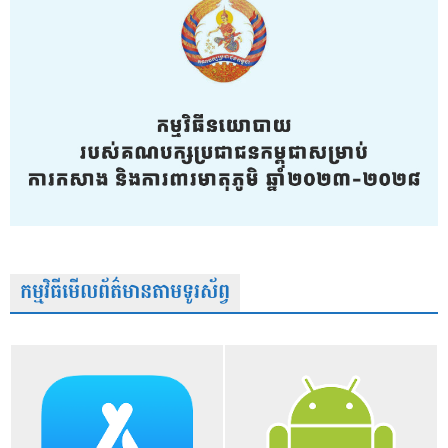
កម្មវិធីមើលព័ត៌មានតាមទូរស័ព្វ