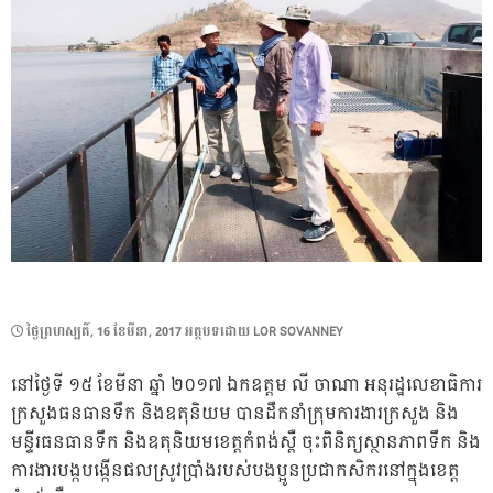
POSTED
ថ្ងៃ​ព្រហស្បតិ៍, 16 ខែ​មីនា, 2017
អត្ថបទដោយ
LOR SOVANNEY
ON
នៅថ្ងៃទី ១៥ ខែមីនា ឆ្នាំ ២០១៧ ឯកឧត្តម លី ចាណា អនុរដ្ឋលេខាធិការ
ក្រសួងធនធានទឹក និងឧតុនិយម បានដឹកនាំក្រុមការងារក្រសួង និង
មន្ទីរធនធានទឹក និងឧតុនិយមខេត្តកំពង់ស្ពឺ ចុះពិនិត្យស្ថានភាពទឹក និង
ការងារបង្កបង្កើនផលស្រូវប្រាំងរបស់បងប្អូនប្រជាកសិករនៅក្នុងខេត្ត