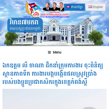
Skip
ភាសាខ្មែរ
English
to
content
វិមាន៧មករា
គណបក្សប្រជាជនកម្ពុជា
Menu
ឯកឧត្តម លី ចាណា ដឹកនាំក្រុមការងារ ចុះពិនិត្យ
ស្ថានភាពទឹក ការងារបង្កបង្កើនផលស្រូវប្រាំង
របស់បងប្អូនប្រជាកសិករក្នុងខេត្តកំពង់ស្ពឺ