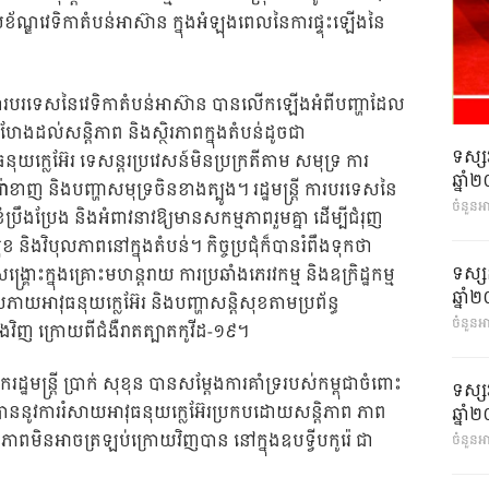
្របខ័ណ្ឌវេទិកាតំបន់អាស៊ាន ក្នុងអំឡុងពេលនៃការផ្ទុះឡើងនៃ
មន្ត្រីការបរទេសនៃវេទិកាតំបន់អាស៊ាន បានលើកឡើងអំពីបញ្ហាដែល
ហែងដល់សន្តិភាព និងស្ថិរភាពក្នុងតំបន់ដូចជា
ទស្ស
ធនុយក្លេអ៊ែរ ទេសន្តរប្រវេសន៍មិនប្រក្រតីតាម សមុទ្រ ការ
ឆ្នា
ដ្ឋរ៉ាខាញ និងបញ្ហាសមុទ្រចិនខាងត្បូង។ រដ្ឋមន្ត្រី ការបរទេសនៃ
ចំនួនអ
ប្រឹងប្រែង និងអំពាវនាវឱ្យមានសកម្មភាពរួមគ្នា ដើម្បីជំរុញ
 និងវិបុលភាពនៅក្នុងតំបន់។ កិច្ចប្រជុំក៏បានរំពឹងទុកថា
ទស្ស
្រោះក្នុងគ្រោះមហន្តរាយ ការប្រឆាំងភេរវកម្ម និងឧក្រិដ្ឋកម្ម
ឆ្នា
ាយអាវុធនុយក្លេអ៊ែរ និងបញ្ហាសន្តិសុខតាមប្រព័ន្ធ
ចំនួនអា
ើងវិញ ក្រោយពីជំងឺរាតត្បាតកូវីដ-១៩។
្ឋមន្រ្តី ប្រាក់ សុខុន បានសម្តែងការគាំទ្ររបស់កម្ពុជាចំពោះ
ទស្ស
ចឱ្យបាននូវការរំសាយអាវុធនុយក្លេអ៊ែរប្រកបដោយសន្តិភាព ភាព
ឆ្នា
ពមិនអាចត្រឡប់ក្រោយវិញបាន នៅក្នុងឧបទ្វីបកូរ៉េ ជា
ចំនួនអា