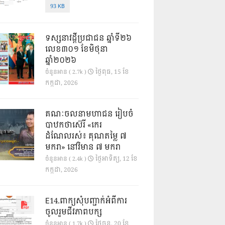
93 KB
ទស្សនាវដ្ដីប្រជាជន ឆ្នាំទី២៦
លេខ៣០១ ខែមិថុនា
ឆ្នាំ២០២៦
ថ្ងៃ​ពុធ, 15 ខែ​
ចំនួនអាន ( 2.7k )
កក្កដា, 2026
គណៈចលនាមហាជន រៀបចំ
បាឋកថាស៊េរី «កេរ
ដំណែលរស់៖ គុណតម្លៃ ៧
មករា» នៅវិមាន ៧ មករា
ថ្ងៃ​អាទិត្យ, 12 ខែ​
ចំនួនអាន ( 2.4k )
កក្កដា, 2026
E14.ពាក្យសុំបញ្ជាក់អំពីការ
ចូលរួមជីវភាពបក្ស
ថ្ងៃ​ចន្ទ, 20 ខែ​
ចំនួនអាន ( 1.7k )