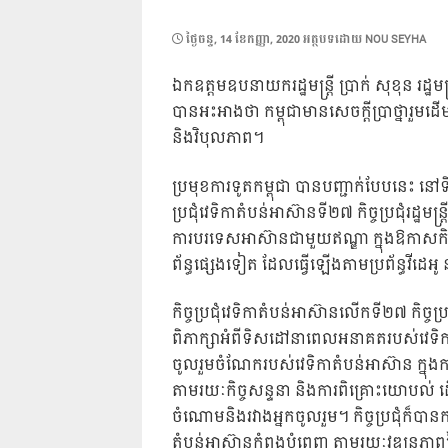
POSTED
ថ្ងៃ​ចន្ទ, 14 ខែ​កញ្ញា, 2020
អត្ថបទដោយ
NOU SEYHA
ON
ឯកឧត្តមឧបនាយករដ្ឋមន្រ្តី ប្រាក់ សុខុន រដ្ឋម
បានអះអាងថា កម្ពុជាមានសេចក្តីប្រាថ្នារួមដើ
និងវិបុលភាព។
ប្រមុខការទូតកម្ពុជា បានបញ្ជាក់បែបនេះ នៅ
ប្រជុំវេទិកាតំបន់អាស៊ានទី២៧ កិច្ចប្រជុំរដ្ឋមន
ការបរទេសអាស៊ានជាមួយឥណ្ឌា ក្នុងឱកាសកិច្ចប្
ព័ន្ធផ្សេងទៀត ដែលធ្វើឡើងតាមប្រព័ន្ធវីដេអូ
កិច្ចប្រជុំវេទិកាតំបន់អាស៊ានលើកទី២៧ កិច្ចប្
ពិភាក្សាអំពីទិសដៅនាពេលអនាគតរបស់វេទិកាត
ចូលរួមចំណែករបស់វេទិកាតំបន់អាស៊ាន ក្នុងការ
តាមរយៈកិច្ចសន្ទនា និងការពិគ្រោះយោបល់ ដើ
ចំណោមនិងរវាងអ្នកចូលរួម។ កិច្ចប្រជុំក៏បា
តំបន់អាស៊ានកំពុងបំពេញ តាមរយៈវឌ្ឍនភាព