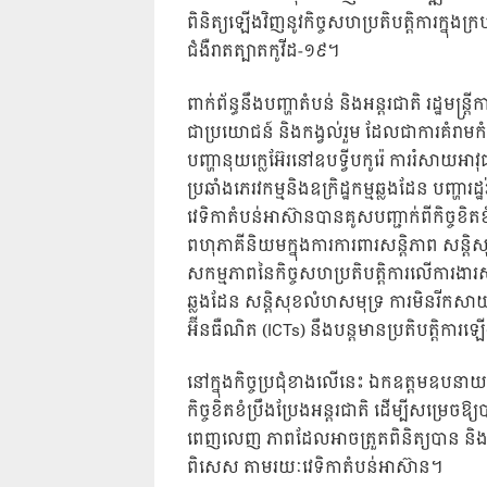
ពិនិត្យឡើងវិញនូវកិច្ចសហប្រតិបត្តិការក្នុងក
ជំងឺរាតត្បាតកូវីដ-១៩។
ពាក់ព័ន្ធនឹងបញ្ហាតំបន់ និងអន្តរជាតិ រដ្ឋ
ជាប្រយោជន៍ និងកង្វល់រួម ដែលជាការគំរាមកំ
បញ្ហានុយក្លេអ៊ែរនៅឧបទ្វីបកូរ៉េ ការរំសាយអាវុ
ប្រឆាំងភេរវកម្មនិងឧក្រិដ្ឋកម្មឆ្លងដែន បញ្ហារ
វេទិកាតំបន់អាស៊ានបានគូសបញ្ជាក់ពីកិច្ចខិតខំ
ពហុភាគីនិយមក្នុងការការពារសន្តិភាព សន្តិសុខ
សកម្មភាពនៃកិច្ចសហប្រតិបត្តិការលើការងារសង្គ
ឆ្លងដែន សន្តិសុខលំហសមុទ្រ ការមិនរីកសាយភ
អ៊ីនធឺណិត (ICTs) នឹងបន្តមានប្រតិបត្តិការឡ
នៅក្នុងកិច្ចប្រជុំខាងលើនេះ ឯកឧត្តមឧបនាយករដ
កិច្ចខិតខំប្រឹងប្រែងអន្តរជាតិ ដើម្បីសម្រេ
ពេញលេញ ភាពដែលអាចត្រួតពិនិត្យបាន និងភា
ពិសេស តាមរយៈវេទិកាតំបន់អាស៊ាន។