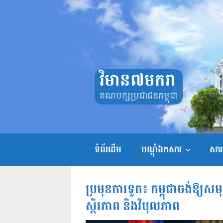
Skip
to
content
វិមាន៧មករា
គណបក្សប្រជាជនកម្ពុជា
ទំព័រដើម
បណ្តុំឯកសារ
សាររ
ប្រមុខការទូត៖ កម្ពុជាចង់ឱ្យស
ស្ថិរភាព និងវិបុលភាព