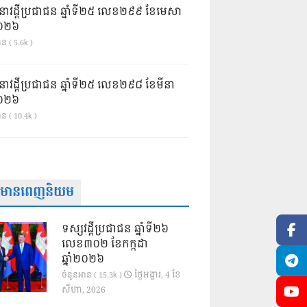
នាវដ្ដីប្រជាជន ឆ្នាំទី២៥ លេខ២៩៩ ខែមេសា
ំ២០២៦
ន ( 5.6k )
នាវដ្ដីប្រជាជន ឆ្នាំទី២៥ លេខ២៩៨ ខែមីនា
ំ២០២៦
ាន ( 10.4k )
ត៌មានពេញនិយម
ទស្សវដ្តីប្រជាជន ឆ្នាំទី២៦
លេខ៣០២ ខែកក្កដា
ឆ្នាំ២០២៦
ថ្ងៃ​អង្គារ, 4 ខែ​
ចំនួនអាន ( 15.3k )
សីហា, 2026