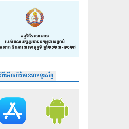
មវិធីមើលព័ត៌មានតាមទូរស័ព្វ