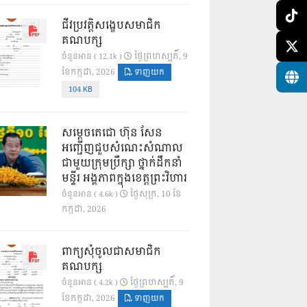
ជីវប្រវត្តិសង្ខេបសមាជិក
គណបក្ស
ថ្ងៃ​ព្រហស្បតិ៍, 9
ចំនួនអាន ( 12.1k )
ខែ​កក្កដា, 2026
ទាញយក
104 KB
សម្តេចតេជោ ហ៊ុន សែន
អញ្ជើញជួបសំណេះសំណាល
ជាមួយក្រុមប្រឹក្សា ថ្នាក់ដឹកនាំ
មន្ទីរ អង្គភាពក្នុងខេត្តព្រះវិហារ
ថ្ងៃ​សុក្រ, 10 ខែ​
ចំនួនអាន ( 4.6k )
កក្កដា, 2026
ពាក្យសុំចូលជាសមាជិក
គណបក្ស
ថ្ងៃ​ព្រហស្បតិ៍, 9
ចំនួនអាន ( 4.2k )
ខែ​កក្កដា, 2026
ទាញយក