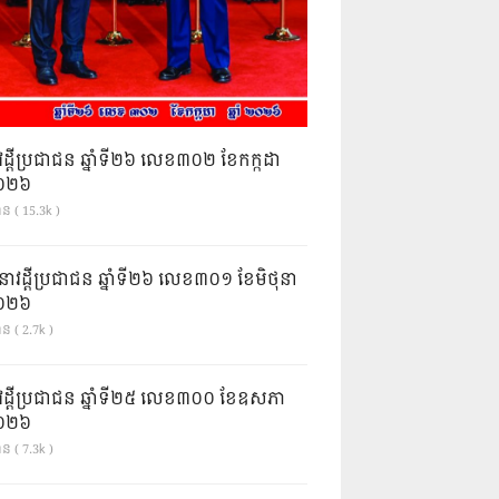
វដ្តីប្រជាជន ឆ្នាំទី២៦ លេខ៣០២ ខែកក្កដា
ំ២០២៦
ាន ( 15.3k )
នាវដ្ដីប្រជាជន ឆ្នាំទី២៦ លេខ៣០១ ខែមិថុនា
ំ២០២៦
ន ( 2.7k )
វដ្តីប្រជាជន ឆ្នាំទី២៥ លេខ៣០០ ខែឧសភា
ំ២០២៦
ន ( 7.3k )