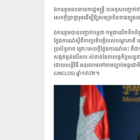
ឯកឧត្តមឧបនាយករដ្ឋមន្រ្តី បានគូសបញ្ជាក់ថ
សេចក្តីប្រាថ្នារួមដើម្បីឱ្យសមុទ្រចិនខាងត្
ឯកឧត្តមបានបញ្ជាក់បន្តថា កម្ពុជាលើកទឹកចិត្ត
ថ្លែងការណ៍ស្តីពីការប្រតិបត្តិរបស់បណ្តាភ
ប្រសិទ្ធភាព ព្រោះសេចក្តីថ្លែងការណ៍នេះ គឺ
សង្កត់ធ្ងន់លើសារៈសំខាន់នៃការបន្តកិច្ចសន្
ដោយសន្តិវិធី អនុលោមទៅតាមច្បាប់អន្តរជាតិ 
(UNCLOS) ឆ្នាំ១៩៨២៕