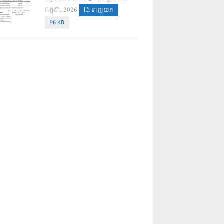
កក្កដា, 2026
ទាញយក
96 KB