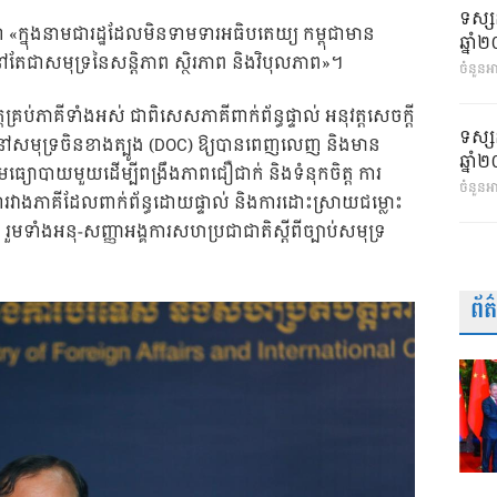
ទស្ស
ា «ក្នុងនាមជារដ្ឋដែលមិនទាមទារអធិបតេយ្យ កម្ពុជាមាន
ឆ្នា
បូងនៅតែជាសមុទ្រនៃសន្តិភាព ស្ថិរភាព និងវិបុលភាព»។
ចំនួនអា
គ្រប់ភាគីទាំងអស់ ជាពិសេសភាគីពាក់ព័ន្ធផ្ទាល់ អនុវត្តសេចក្តី
ទស្ស
ាគី នៅសមុទ្រចិនខាងត្បូង (DOC) ឱ្យបានពេញលេញ និងមាន
ឆ្នា
ជាមធ្យោបាយមួយដើម្បីពង្រឹងភាពជឿជាក់ និងទំនុកចិត្ត ការ
ចំនួនអ
ទនារវាងភាគីដែលពាក់ព័ន្ធដោយផ្ទាល់ និងការដោះស្រាយជម្លោះ
រួមទាំងអនុ-សញ្ញាអង្គការសហប្រជាជាតិស្តីពីច្បាប់សមុទ្រ
ព័