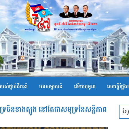
បស់ថ្នាក់ដឹកនាំ
បទសម្ភាសន៍
វេទិកាតុមូល
សេចក្ដីថ្លែ
មុទ្រចិនខាងត្បូង នៅតែជាសមុទ្រនៃសន្តិភាព