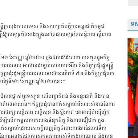
ទស្
ន្រ្តីក្រសួងការបរទេស និងសហប្រតិបត្តិការអន្តរជាតិកម្ពុជា
ម្បីឱ្យសមុទ្រចិនខាងត្បូងនៅតែជាសមុទ្រនៃសន្តិភាព ស្ថិរភាព
ទី១២ ខែកញ្ញា ឆ្នាំ២០២០ ក្នុងឱកាដដែលោក បានចូលរួមកិច្ច
្រ្តីការបរទេស អាស៊ានជាមួយសហភាពអឺរ៉ុប និងកិច្ចប្រជុំរដ្ឋមន្ត្រី
រជុំរដ្ឋមន្រ្តីការបរទេសអាស៊ានលើកទី ៥៣ និងកិច្ចប្រជុំពាក់
 នាថ្ងៃទី១២ ខែកញ្ញា ឆ្នាំ២០២០នេះ។
រជុំបានផ្លាស់ប្តូរទស្សនៈលើបញ្ហាតំបន់ និងអន្តរជាតិ និងបាន
ំបន់អាស៊ាន។ កិច្ចប្រជុំបានកត់សម្គាល់ពីសារៈសំខាន់នៃការ
ថែរក្សាសន្តិភាព សន្តិសុខ និងស្ថិរភាព នៅអាស៊ីប៉ាស៊ីហ្វិក
ម្បីលើកកម្ពស់ការកសាងទំនុកចិត្ត និងភាពជឿជាក់ ក្នុង
នកត់សម្គាល់ដោយសេចក្តីពេញចិត្តចំពោះការងារដែលវេទិកា
នៃការអនុវត្តផែនការសកម្មភាពរបស់ទីក្រុងហាណូយ និងបាន