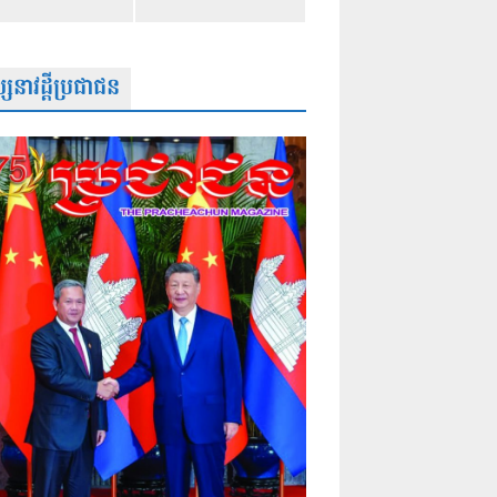
សនាវដ្តីប្រជាជន