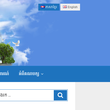
ភាសាខ្មែរ
English
ងការណ៍
អំពីគណបក្ស
ស្វែងរក