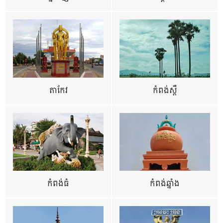
តាកែវ
កំពង់ស្ពឺ
កំពង់ធំ
កំពង់ឆ្នាំង