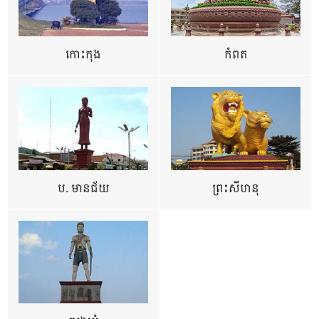
កោះកុង
កំពត
ប. មានជ័យ
ព្រះសីហនុ