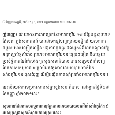
POSTED
ថ្ងៃ​ព្រហស្បតិ៍, 30 ខែ​កញ្ញា, 2021
អត្ថបទដោយ
MET KIM AU
ON
(ភ្នំពេញ)៖
ដោយមានការរាតត្បាតនៃមេរោគកូវីដ-១៩ បំប្លែងខ្លួនប្រភេទ
ដែលតា ក្នុងសហគមន៍ បាននាំមកនូវបញ្ហាប្រឈមថ្មី ដោយសារការ
ចម្លងមេរោគល្បឿនលឿន បង្កភាពធ្ងន់ធ្ងរ ដល់អ្នកជំងឺអាចបណ្តាលឱ្យ
អត្រាស្លាប់ខ្ពស់ជាង ប្រភេទមេរោគកូវីដ១៩ ផ្សេងៗទៀត និងបន្ថយ
ប្រសិទ្ធិភាពនៃវ៉ាក់សាំង ក្រសួងសុខាភិបាល បានសម្រេចដាក់ចេញ
ផែនការសកម្មភាព សម្រាប់អនុវត្តគោលនយោបាយចាក់វ៉ាក់
សាំងកូវីដ១៩ ដូសជំរុញ ដើម្បីបង្កើនភាពស៊ាំប្រឆាំងមេរោគកូវីដ១៩។
នេះបើយោងតាមប្រកាសរបស់ក្រសួងសុខាភិបាល នៅល្ងាចថ្ងៃទី២៧
ខែកញ្ញា ឆ្នាំ២០២១នេះ។
សូមអានផែនការសកម្មភាពអនុវត្តគោលនយោបាយចាក់វ៉ាក់សាំងកូវីដ១៩
របស់ក្រសួងសុខាភិបាលខាងក្រោមនេះ៖