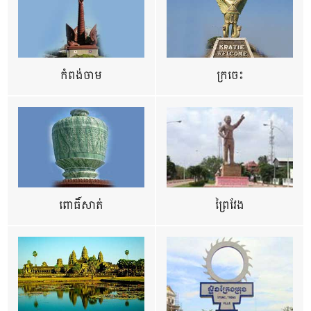
កំពង់ចាម
ក្រចេះ
ពោធិ៍សាត់
ព្រៃវែង