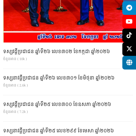
ទស្សវដ្តីប្រជាជន ឆ្នាំទី២៦ លេខ៣០២ ខែកក្កដា ឆ្នាំ២០២៦
ចំនួនអាន ( 10k )
ទស្សនាវដ្ដីប្រជាជន ឆ្នាំទី២៦ លេខ៣០១ ខែមិថុនា ឆ្នាំ២០២៦
ចំនួនអាន ( 2.6k )
ទស្សវដ្តីប្រជាជន ឆ្នាំទី២៥ លេខ៣០០ ខែឧសភា ឆ្នាំ២០២៦
ចំនួនអាន ( 7.2k )
ទស្សនាវដ្ដីប្រជាជន ឆ្នាំទី២៥ លេខ២៩៩ ខែមេសា ឆ្នាំ២០២៦