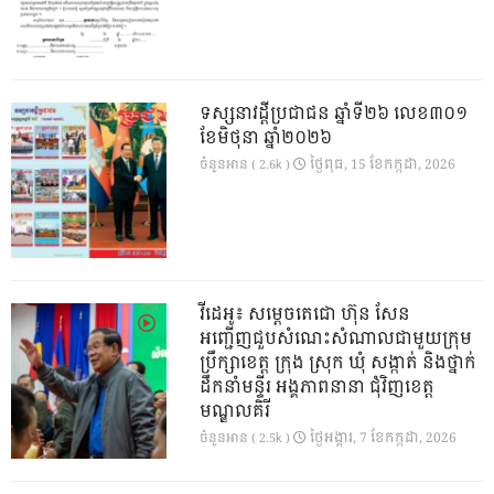
ទស្សនាវដ្ដីប្រជាជន ឆ្នាំទី២៦ លេខ៣០១
ខែមិថុនា ឆ្នាំ២០២៦
ថ្ងៃ​ពុធ, 15 ខែ​កក្កដា, 2026
ចំនួនអាន ( 2.6k )
វីដេអូ៖ សម្តេចតេជោ ហ៊ុន សែន
អញ្ជើញជួបសំណេះសំណាលជាមួយក្រុម
ប្រឹក្សាខេត្ត ក្រុង ស្រុក ឃុំ សង្កាត់ និងថ្នាក់
ដឹកនាំមន្ទីរ អង្គភាពនានា ជុំវិញខេត្ត
មណ្ឌលគិរី
ថ្ងៃ​អង្គារ, 7 ខែ​កក្កដា, 2026
ចំនួនអាន ( 2.5k )