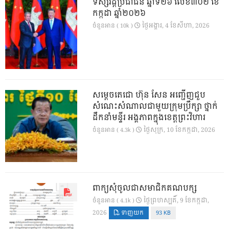
ទស្សវដ្តីប្រជាជន ឆ្នាំទី២៦ លេខ៣០២ ខែ
កក្កដា ឆ្នាំ២០២៦
ថ្ងៃ​អង្គារ, 4 ខែ​សីហា, 2026
ចំនួនអាន ( 10k )
សម្តេចតេជោ ហ៊ុន សែន អញ្ជើញជួប
សំណេះសំណាលជាមួយក្រុមប្រឹក្សា ថ្នាក់
ដឹកនាំមន្ទីរ អង្គភាពក្នុងខេត្តព្រះវិហារ
ថ្ងៃ​សុក្រ, 10 ខែ​កក្កដា, 2026
ចំនួនអាន ( 4.3k )
ពាក្យសុំចូលជាសមាជិកគណបក្ស
ថ្ងៃ​ព្រហស្បតិ៍, 9 ខែ​កក្កដា,
ចំនួនអាន ( 4.1k )
2026
ទាញយក
93 KB