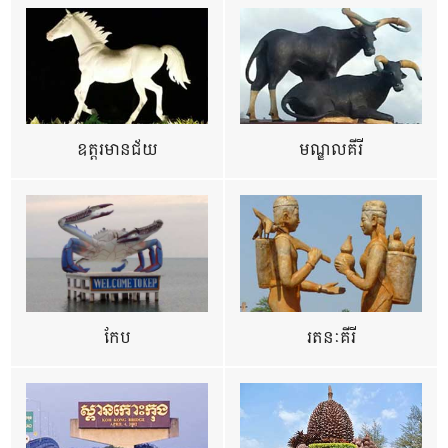
ឧត្ដរមានជ័យ
មណ្ឌលគីរី
កែប
រតនៈគីរី