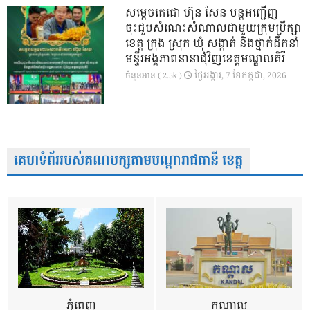
សម្តេចតេជោ ហ៊ុន សែន បន្តអញ្ជើញ
ចុះជួបសំណេះសំណាលជាមួយក្រុមប្រឹក្សា
ខេត្ត ក្រុង ស្រុក ឃុំ សង្កាត់ និងថ្នាក់ដឹកនាំ
មន្ទីរអង្គភាពនានាជុំវិញខេត្តមណ្ឌលគិរី
ថ្ងៃ​អង្គារ, 7 ខែ​កក្កដា, 2026
ចំនួនអាន ( 2.5k )
គេហទំព័ររបស់គណបក្សតាមបណ្តារាជធានី ខេត្ត
ភ្នំពេញ
កណ្តាល