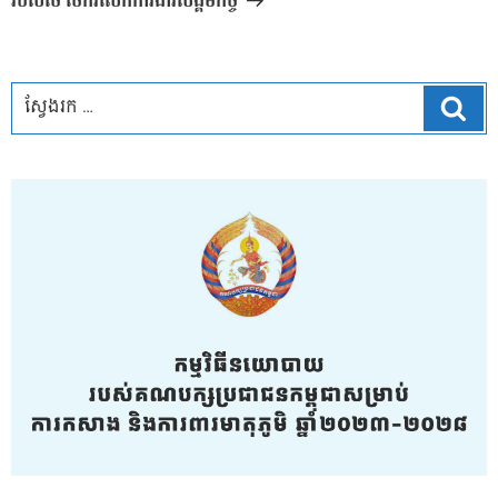
របស់ថៃ ចែករំលែកការងារសង្គមកិច្ច
ស្វែ