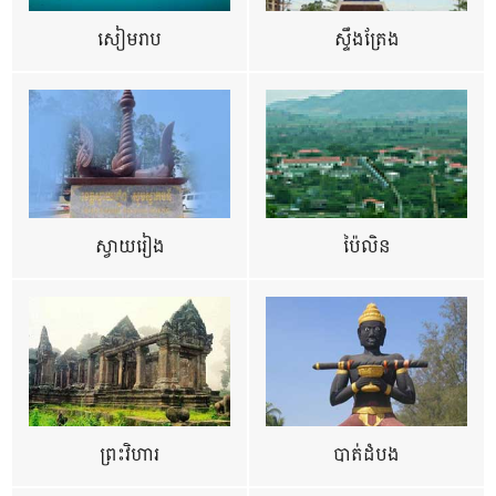
សៀមរាប
ស្ទឹងត្រែង
ស្វាយរៀង
ប៉ៃលិន
ព្រះវិហារ
បាត់ដំបង