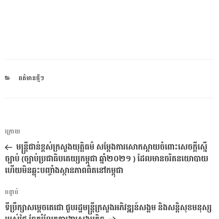
CATEGORIES
ពត៌មានថ្មីៗ
ការ​
អត្ថបទ
ក្រោយ
នាំទិស​
មុន
មន្ត្រីជាន់ខ្ពស់ក្រសួងយុត្តិធម៌ សម្តែងការសោកស្តាយចំពោះសេចក្តីស្នើ
ប្រកាស
ច្បាប់ (ច្បាប់ប្រជាធិបតេយ្យកម្ពុជា ឆ្នាំ២០២១ ) ដែលមានចរិតនយោបាយ
ហើយមិនឆ្លុះបញ្ចាំងស្ថានភាពពិតនៅកម្ពុជា
អត្ថបទ
បន្ទាប់
បន្ទាប់
ទីប្រឹក្សាសម្តេចតេជោ ជួបរដ្ឋមន្ត្រីក្រសួងអភិវឌ្ឍន៍សង្គម និងសន្តិសុខមនុស្ស