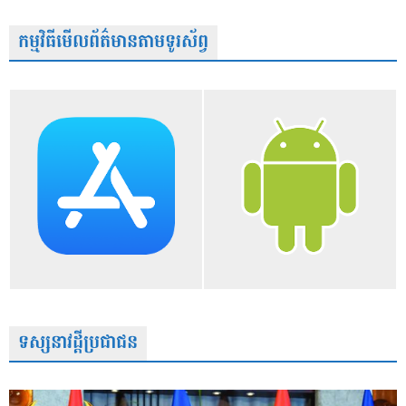
កម្មវិធីមើលព័ត៌មានតាមទូរស័ព្វ
ទស្សនាវដ្តីប្រជាជន