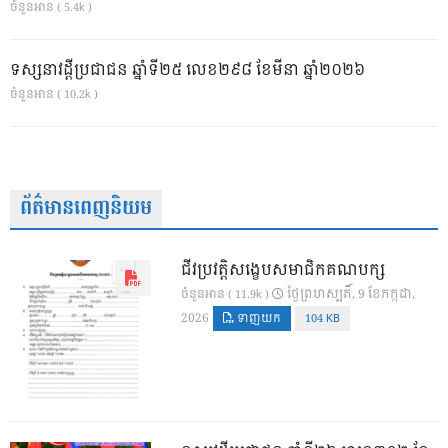
ចំនួនអាន ( 5.4k )
ទស្សនាវដ្ដីប្រជាជន ឆ្នាំទី២៥ លេខ២៩៨ ខែមីនា ឆ្នាំ២០២៦
ចំនួនអាន ( 10.2k )
ព័ត៌មានពេញនិយម
ជីវប្រវត្តិសង្ខេបសមាជិកគណបក្ស
ថ្ងៃ​ព្រហស្បតិ៍, 9 ខែ​កក្កដា,
ចំនួនអាន ( 11.9k )
2026
ទាញយក
104 KB