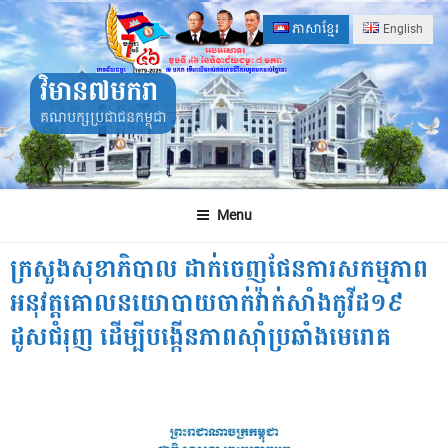
Skip
ភាសាខ្មែរ
English
to
content
វិមាន៧មករា
គណបក្សប្រជាជនកម្ពុជា
Menu
ក្រសួងសុខាភិបាល ដាក់ចេញផែនការសកម្មភាព
អនុវត្តគោលនយោបាយចាក់វ៉ាក់សាំងកូវីដ១៩
ដូសជំរុញ ដើម្បីបង្កើនភាពស៊ាំប្រឆាំងមេរោគ