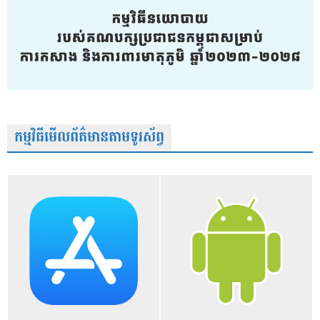
កម្មវិធីមើលព័ត៌មានតាមទូរស័ព្វ