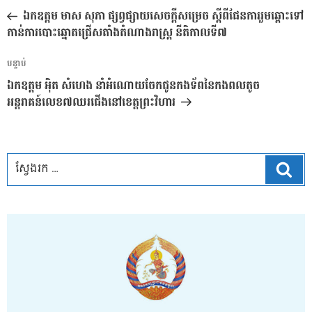
នាំទិស​
មុន
ឯកឧត្តម មាស សុភា ផ្សព្វផ្សាយសេចក្តីសម្រេច ស្តីពីផែនការរួមឆ្ពោះទៅ
ប្រកាស
កាន់ការបោះឆ្នោតជ្រើសតាំងតំណាងរាស្ត្រ នីតិកាលទី៧
អត្ថបទ
បន្ទាប់
បន្ទាប់
ឯកឧត្តម អ៉ិត សំហេង នាំអំណោយចែកជូនកងទ័ពនៃកងពលតូច
អន្តរាគន៍លេខ៧ឈរជើងនៅខេត្តព្រះវិហារ
ស្វែ