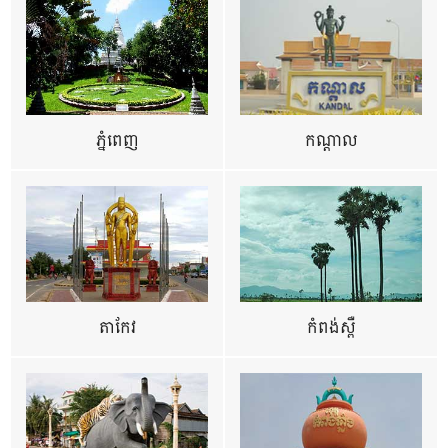
ភ្នំពេញ
កណ្តាល
តាកែវ
កំពង់ស្ពឺ