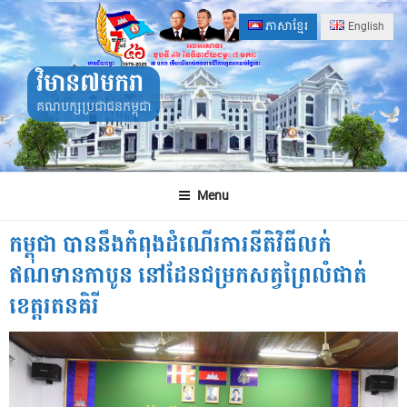
Skip
ភាសាខ្មែរ
English
to
content
វិមាន៧មករា
គណបក្សប្រជាជនកម្ពុជា
Menu
កម្ពុជា បាននឹងកំពុងដំណើរការនីតិវិធីលក់
ឥណទានកាបូន នៅដែនជម្រកសត្វព្រៃលំផាត់
ខេត្តរតនគិរី