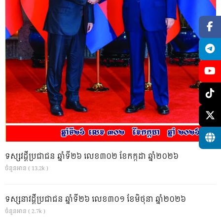
ទស្សវដ្តីប្រជាជន ឆ្នាំទី២៦ លេខ៣០២ ខែកក្កដា ឆ្នាំ២០២៦
ចំនួនអាន ( 13.2k )
ទស្សនាវដ្ដីប្រជាជន ឆ្នាំទី២៦ លេខ៣០១ ខែមិថុនា ឆ្នាំ២០២៦
ចំនួនអាន ( 2.7k )