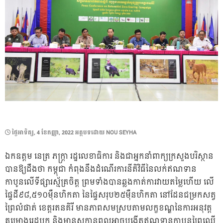
POSTED
ថ្ងៃ​អាទិត្យ, 4 ខែ​កញ្ញា, 2022
អត្ថបទដោយ
NOU SEYHA
ON
ឯកឧត្តម នេត្រ ភក្ត្រា រដ្ឋលេខាធិការ និងជាអ្នកនាំពាក្យក្រសួងបរិស្ថាន
បានឱ្យដឹងថា កម្ពុជា កំពុងនឹងដំណើរការនីតិវិធីនៃលក់ឥណទាន
កាបូនលើទីផ្សារស្ម័គ្រចិត្ត ព្រមទាំងបានឆ្លងកាត់ការវាយតម្លៃហើយ លើ
ផ្ទៃដី៩៨,៥១០ម៉ឺនហិកតា នៃផ្ទៃសរុប២៥ម៉ឺនហិកតា នៅដែនជម្រកសត្វ
ព្រៃលំផាត់ ខេត្តរតនគិរី មានភាពសមស្របតាមលក្ខខណ្ឌនៃការអនុវត្ត
គម្រោងរេដបូក និងមានសក្តានុពលអាចបង្កើតឥណទានកាបូនព្រៃឈើ