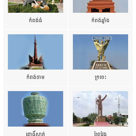
កំពង់ធំ
កំពង់ឆ្នាំង
កំពង់ចាម
ក្រចេះ
ពោធិ៍សាត់
ព្រៃវែង