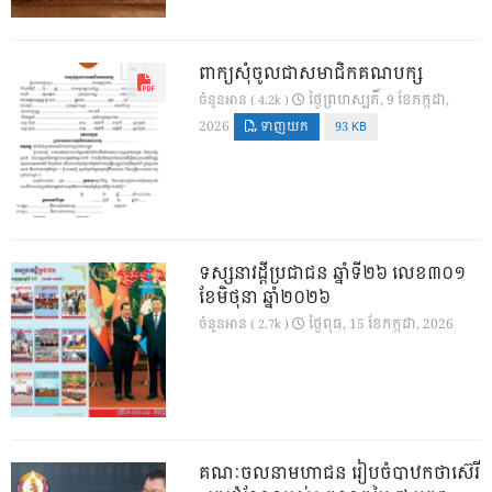
ពាក្យសុំចូលជាសមាជិកគណបក្ស
ថ្ងៃ​ព្រហស្បតិ៍, 9 ខែ​កក្កដា,
ចំនួនអាន ( 4.2k )
2026
ទាញយក
93 KB
ទស្សនាវដ្ដីប្រជាជន ឆ្នាំទី២៦ លេខ៣០១
ខែមិថុនា ឆ្នាំ២០២៦
ថ្ងៃ​ពុធ, 15 ខែ​កក្កដា, 2026
ចំនួនអាន ( 2.7k )
គណៈចលនាមហាជន រៀបចំបាឋកថាស៊េរី