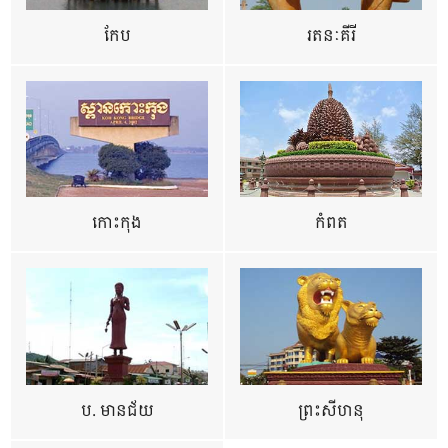
កែប
រតនៈគីរី
កោះកុង
កំពត
ប. មានជ័យ
ព្រះសីហនុ