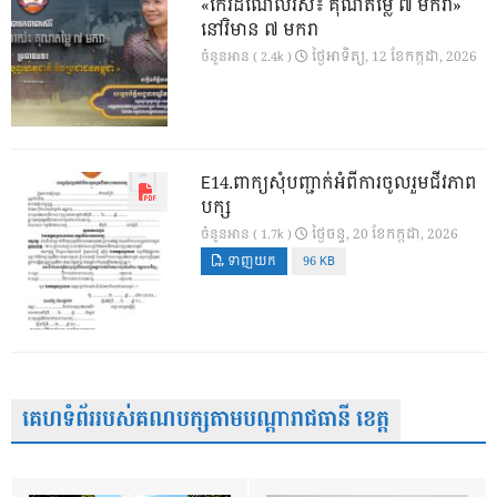
«កេរដំណែលរស់៖ គុណតម្លៃ ៧ មករា»
នៅវិមាន ៧ មករា
ថ្ងៃ​អាទិត្យ, 12 ខែ​កក្កដា, 2026
ចំនួនអាន ( 2.4k )
E14.ពាក្យសុំបញ្ជាក់អំពីការចូលរួមជីវភាព
បក្ស
ថ្ងៃ​ចន្ទ, 20 ខែ​កក្កដា, 2026
ចំនួនអាន ( 1.7k )
ទាញយក
96 KB
គេហទំព័ររបស់គណបក្សតាមបណ្តារាជធានី ខេត្ត