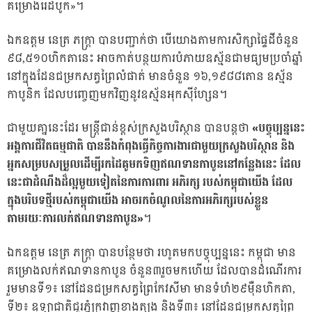
គម្រោងរេដបូក»។
ឯកឧត្តម នេត្រ ភក្ត្រា បានបញ្ជាក់ថា បើយោងតាមការសិក្សាផ្ទៃដីចំនួន
៩៨,៥១០ហិកតានេះ អាចកាត់បន្ថយការបំភាយឧស្ម័នជាមធ្យមប្រចាំឆ្នាំ
នៅក្នុងដែនជម្រកសត្វព្រៃលំផាត់ មានចំនួន ១៦,១៩៨៨តោន ឧស្ម័ន
កាបូនិក ដែលបញ្ចេញមកវិញនូវឧស្ម័នអុកស៉ីហ្សែន។
ជាមួយគា្ននេះដែរ មន្ត្រីជាន់ខ្ពស់ក្រសួងបរិស្ថាន បានបន្តថា
«បច្ចុប្បន្ននេះ
អង្គការជីវិតធម្មជាតិ បាននឹងកំពុងធ្វើកិច្ចការងារជាមួយក្រសួងបរិស្ថាន និង
អ្នកសម្របសម្រួលដើម្បីរកដៃគូមកទិញឥណទានកាបូននៅកន្លែងនេះ ដែល
នេះជាដំណឹងដ៏ល្អមួយទៀតនៃការការពារ អភិរក្ស របស់កម្ពុជាយើង ដែល
ក្នុងបរិបទថ្មីរបស់កម្ពុជាយើង អាចរកចំណូលនៃការអភិរក្សរបស់ខ្លួន
តាមរយៈការលក់ឥណទានកាបូន»
។
ឯកឧត្តម នេត្រ ភក្ត្រា បានបន្ថែមថា រហូតមកបច្ចុប្បន្ននេះ កម្ពុជា មាន
គម្រោងលក់ឥណទានកាបូន ចំនួន៣រួចមកហើយ ដែលបានដំណើរការ
រួមមានទី១៖ នៅដែនជម្រកសត្វព្រៃកែវសីមា មានទំហំ២៩ម៉ឺនហិកតា,
ទី២៖ ឧទ្យាជាតិជួរភ្នំក្រវាញខាងត្បូង និងទី៣៖ នៅដែនជម្រកសត្វព្រៃ