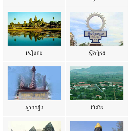
សៀមរាប
ស្ទឹងត្រែង
ស្វាយរៀង
ប៉ៃលិន