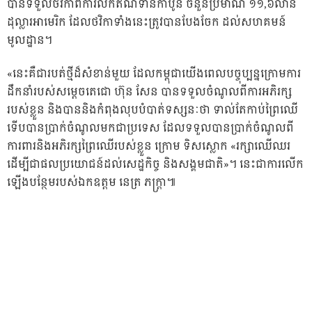
បានទទួលថវិកាពីការលក់ឥណទានកាបូន ចំនួនប្រមាណ ១១,៦លាន
ដុល្លារអាមេរិក ដែលថវិកាទាំងនេះត្រូវបានបែងចែក ដល់សហគមន៍
មូលដ្ឋាន។
«នេះគឺជារបត់ថ្មីដ៏សំខាន់មួយ ដែលកម្ពុជាយើងពេលបច្ចុប្បន្នក្រោមការ
ដឹកនាំរបស់សម្តេចតេជោ ហ៊ុន សែន បានទទួលចំណូលពីការអភិរក្ស
របស់ខ្លួន និងបាននិងកំពុងលុបបំបាត់ទស្សនៈថា ទាល់តែកាប់ព្រៃឈើ
ទើបបានប្រាក់ចំណូលមកជាប្រទេស ដែលទទួលបានប្រាក់ចំណូលពី
ការពារនិងអភិរក្សព្រៃឈើរបស់ខ្លួន ក្រោម ទិសស្លោក «រក្សាឈើឈរ
ដើម្បីជាផលប្រយោជន៍ដល់សេដ្ឋកិច្ច និងសង្គមជាតិ»។ នេះជាការលើក
ឡើងបន្ថែមរបស់ឯកឧត្តម នេត្រ ភក្ត្រា៕