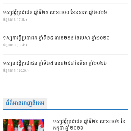
ទស្សវដ្តីប្រជាជន ឆ្នាំទី២៥ លេខ៣០០ ខែឧសភា ឆ្នាំ២០២៦
ចំនួនអាន ( 7.3k )
ទស្សនាវដ្ដីប្រជាជន ឆ្នាំទី២៥ លេខ២៩៩ ខែមេសា ឆ្នាំ២០២៦
ចំនួនអាន ( 5.5k )
ទស្សនាវដ្ដីប្រជាជន ឆ្នាំទី២៥ លេខ២៩៨ ខែមីនា ឆ្នាំ២០២៦
ចំនួនអាន ( 10.3k )
ព័ត៌មានពេញនិយម
ទស្សវដ្តីប្រជាជន ឆ្នាំទី២៦ លេខ៣០២ ខែ
កក្កដា ឆ្នាំ២០២៦