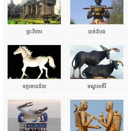
ព្រះវិហារ
បាត់ដំបង
ឧត្ដរមានជ័យ
មណ្ឌលគីរី