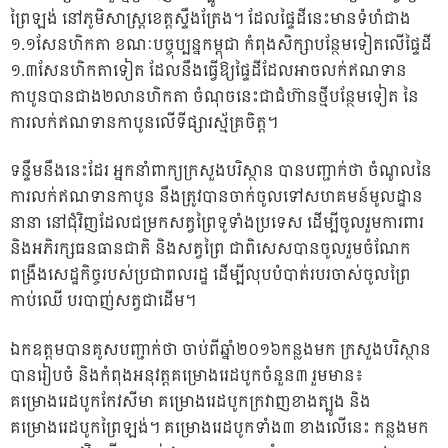
ព្រៃឡង់ នៅភូមិសាស្ត្រខេត្តស្ទឹងត្រែង។ ដែលផ្ទៃដីនេះមានទំហំជាង
១.១សែនហិកតា ខណៈបច្ចុប្បន្នកម្ពុជា កំពុងសិក្សាបន្ថែមទៀតលើផ្ទៃដី
១.៣សែនហិកតាទៀត ដែលនឹងធ្វើឱ្យផ្ទៃដីដែលអាចលក់ឥណទាន
កាបូនបានជាង២លានហិកតា ចំណុចនេះជាជំហ៊ានថ្មីបន្ថែមទៀត នៃ
ការលក់ឥណទានកាបូនលើទីផ្សារស្ម័គ្រចិត្ត។
ទន្ទឹមនឹងនេះដែរ អ្នកនាំពាក្យក្រសួងបរិស្ថាន បានបញ្ជាក់ថា ចំណូលនៃ
ការលក់ឥណទានកាបូន នឹងត្រូវបានចាក់ចូលទៅសហគមន៍មូលដ្ឋាន
នានា នៅជុំវិញដែលជម្រកសត្វព្រៃទូទាំងប្រទេស ដើម្បីចូលរួមការពារ
និងអភិរក្សធនធានជាតិ និងសត្វព្រៃ ជាពិសេសបានចូលរួមចំណែក
ពង្រឹងសេដ្ឋកិច្ចរបស់ប្រជាពលរដ្ឋ ដើម្បីលុបបំបាត់របរចាស់ចូលព្រៃ
កាប់ឈើ បរបាញ់សត្វជាដើម។
ឯកឧត្តមបានគូសបញ្ជាក់ថា ចាប់ពីឆ្នាំ២០១៦កន្លងមក ក្រសួងបរិស្ថាន
បានរៀបចំ និងកំពុងអនុវត្តគម្រោងរេដបូកចំនួន៣ រួមមាន៖
គម្រោងរេដបូកកែវសីមា គម្រោងរេដបូកក្រវាញខាងត្បូង និង
គម្រោងរេដបូកព្រៃឡង់។ គម្រោងរេដបូកទាំង៣ ខាងលើនេះ កន្លងមក