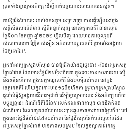
ព្រមទាំងចូលរួមអភិរក្ស ដើម្បីកាត់បន្ថយការសាយភាយឧស្ម័ន។
ការឱ្យដឹងបែបនេះ របស់ឯកឧត្តម នេត្រ ភក្ត្រា បានធ្វើឡើងនៅក្នុង
សន្និសីទសារព័ត៌មាន ស្តីពីអន្ទាក់សូន្យ នៅខេត្តរតនគិរី នានាល្ងាច
ថ្ងៃទី០៣ ខែកញ្ញា ឆ្នាំ២០២២ ម្សិលមិញ ដោយមានការចូលរួមពី
សំណាក់លោក ញ៉ែម សំអឿន អភិបាលខេត្តរតនគិរី ព្រមទាំងអង្គការ
ដៃគូផងដែរ។
អ្នកនាំពាក្យក្រសួងបរិស្ថាន បានឱ្យដឹងយ៉ាងដូច្នេះថា៖ «ដែនជម្រកសត្វ
ព្រៃលំផាត់ ដែលមានផ្ទៃដី២៥ម៉ឺនហិកតា ក្នុងនោះមាន២០ភាគរយ ស្មើ
នឹង៥ម៉ឺនហិកតា ក្នុងខេត្តមណ្ឌលគិរី និង២០ម៉ឺនហិកតា នៅក្នុង
ខេត្តរនតគិរី ហើយក្នុងនោះមាន១៥ម៉ឺនហិកតា ត្រូវបានក្រសួងបរិស្ថាន
ផ្តល់សិទ្ធិឱ្យអង្គការជីវិតធម្មជាតិ ដើម្បីចូលរួមការពារ និងអភិរក្ស ហើយ
បច្ចុប្បន្ននេះ ដំណើរនីតិវិធីនៃការលក់ឥណទានកាបូន បាននឹងកំពុង
ដំណើរការ ដែលរហូតដល់ពេលនេះបានឆ្លងកាត់ការវាយតម្លៃហើយ នៅ
ក្នុងនោះផ្ទៃដីទំហំ៩៨,៥១០ហិកតា នៃផ្ទៃដីសរុបនៃតំបន់ស្នូលនៃដែន
ជម្រកសត្វព្រៃលំផាត់ មានភាពសមស្រប នៃលក្ខខណ្ឌការអនុវត្ត