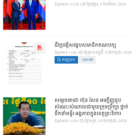
ថ្ងៃ​អង្គារ, 4 ខែ​សីហា, 2026
ចំនួនអាន ( 13.2k )
ជីវប្រវត្តិសង្ខេបសមាជិកគណបក្ស
ថ្ងៃ​ព្រហស្បតិ៍, 9 ខែ​កក្កដា, 2026
ចំនួនអាន ( 12k )
ទាញយក
104 KB
សម្តេចតេជោ ហ៊ុន សែន អញ្ជើញជួប
សំណេះសំណាលជាមួយក្រុមប្រឹក្សា ថ្នាក់
ដឹកនាំមន្ទីរ អង្គភាពក្នុងខេត្តព្រះវិហារ
ថ្ងៃ​សុក្រ, 10 ខែ​កក្កដា, 2026
ចំនួនអាន ( 4.5k )