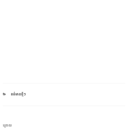
CATEGORIES
ពត៌មានថ្មីៗ
ការ​
អត្ថបទ
ក្រោយ