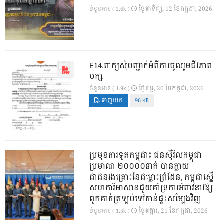
ថ្ងៃ​អាទិត្យ, 12 ខែ​កក្កដា, 2026
ចំនួនអាន ( 2.6k )
E14.ពាក្យសុំបញ្ជាក់អំពីការចូលរួមជីវភាព
បក្ស
ថ្ងៃ​ចន្ទ, 20 ខែ​កក្កដា, 2026
ចំនួនអាន ( 1.9k )
ទាញយក
96 KB
ប្រមុខការទូតកម្ពុជា៖ ជនស៊ីវិលកម្ពុជា
ប្រមាណ ២០០០០នាក់ បានក្លាយ
ជាជនរងគ្រោះនៃជម្លោះព្រំដែន, កម្ពុជាស្នើ
សហការីអាស៊ានជួយគាំទ្រការអំពាវនាវឱ្យ
ពួកគាត់ត្រឡប់ទៅកាន់ផ្ទះសម្បែងវិញ
ថ្ងៃ​អង្គារ, 21 ខែ​កក្កដា, 2026
ចំនួនអាន ( 1.5k )