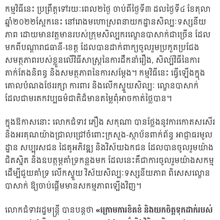
កម្មវិធីនេះ ប្រព្រឹត្តទៅរយៈពេល២ថ្ងៃ ចាប់ពីថ្ងៃទី៣ ដលថ្ងៃទី៤ ខែតុលា
ឆ្នាំ២០២២ស្អែកនេះ នៅរោងមហោស្រពនាយកដ្ឋានសិល្បៈទស្សនីយ
ភាព ដោយមានវត្តមានរបស់ក្រុមសិល្បករល្ខោនបាសាក់ជាច្រើន ដែល
មកពីបណ្តារាជធានី-ខេត្ត ដែលបានដាក់ពាក្យចូលរួមប្រកួតប្រជែង
សមត្ថភាពរបស់ខ្លួនលើវិធីសាស្ត្រនៃការដឹកនាំរឿង, សិល្ប៍វិធីនៃការ
តាក់តែងនិពន្ធ និងសមត្ថភាពនៃការសម្តែង។ កម្មវិធីនេះ ធ្វើឡើងក្នុង
គោលបំណងថែររក្សា ការពារ និងលើកស្ទួយសិល្បៈ ល្ខោនបាសាក់
ដែលជាមរតកវប្បធម៌ជាតិដ៏មានតម្លៃពុំអាចកាត់ថ្លៃបាន។
ក្នុងឱកាសនោះ លោកជំទាវ ភឿង សកុណា បានថ្លែងនូវការកោតសសើរ
និងអរគុណយ៉ាងជ្រាលជ្រៅចំពោះក្រសួង-ស្ថាប័នពាក់ព័ន្ធ អាជ្ញាធរមូល
ដ្ឋាន សប្បុរសជន ដៃគូអភិវឌ្ឍ និងវិស័យឯកជន ដែលបានចូលរួមយ៉ាង
ជិតស្និត និងឧបត្ថម្ភគាំទ្រកន្លងមក ដែលនេះគឺជាការចូលរួមយ៉ាងសកម្ម
ដើម្បីជួយគាំទ្រ លើកស្ទួយ វិស័យសិល្បៈទស្សនីយភាព ពិសេសល្ខោន
បាសាក់ ឱ្យចាប់ផ្តើមមានសកម្មភាពឡើងវិញ។
លោកជំទាវរដ្ឋមន្ត្រី បានបន្តថា
«ក្រោមការខិតខំ និងយកចិត្តទុកដាក់របស់