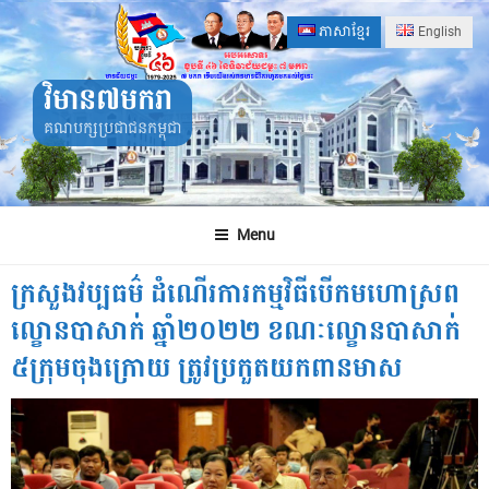
Skip
ភាសាខ្មែរ
English
to
content
វិមាន៧មករា
គណបក្សប្រជាជនកម្ពុជា
Menu
ក្រសួងវប្បធម៌ ដំណើរការកម្មវិធីបើកមហោស្រព
ល្ខោនបាសាក់ ឆ្នាំ២០២២ ខណៈល្ខោនបាសាក់
៥ក្រុមចុងក្រោយ ត្រូវប្រកួតយកពានមាស