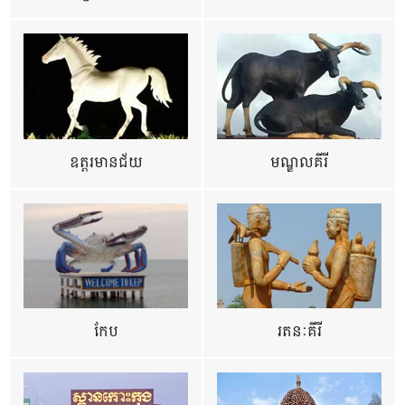
ឧត្ដរមានជ័យ
មណ្ឌលគីរី
កែប
រតនៈគីរី