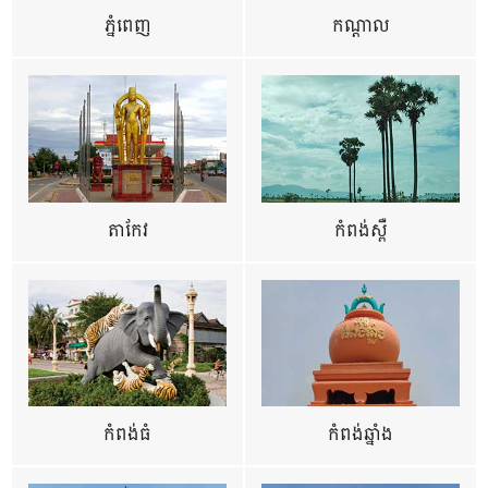
ភ្នំពេញ
កណ្តាល
តាកែវ
កំពង់ស្ពឺ
កំពង់ធំ
កំពង់ឆ្នាំង