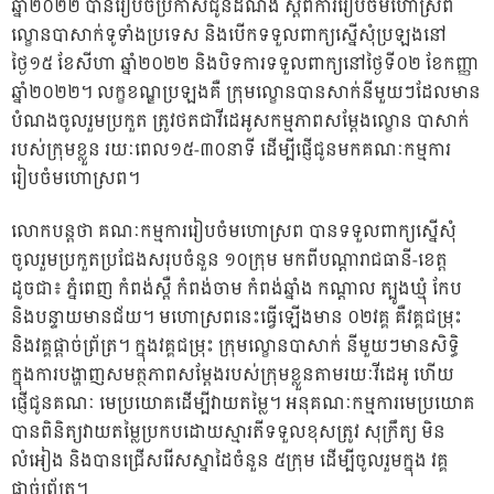
ឆ្នាំ២០២២ បានរៀបចំប្រកាសជូនដំណឹង ស្តីពីការរៀបចំមហោស្រព
ល្ខោនបាសាក់ទូទាំងប្រទេស និងបើកទទួលពាក្យស្នើសុំប្រឡងនៅ
ថ្ងៃ១៥ ខែសីហា ឆ្នាំ២០២២ និងបិទការទទួលពាក្យនៅថ្ងៃទី០២ ខែកញ្ញា
ឆ្នាំ២០២២។ លក្ខខណ្ឌប្រឡងគឺ ក្រុមល្ខោនបានសាក់នីមួយៗដែលមាន
បំណងចូលរួមប្រកួត ត្រូវថតជាវីដេអូសកម្មភាពសម្តែងល្ខោន បាសាក់
របស់ក្រុមខ្លួន រយៈពេល១៥-៣០នាទី ដើម្បីផ្ញើជូនមកគណៈកម្មការ
រៀបចំមហោស្រព។
លោកបន្តថា គណៈកម្មការរៀបចំមហោស្រព បានទទួលពាក្យស្នើសុំ
ចូលរួមប្រកួតប្រជែងសរុបចំនួន ១០ក្រុម មកពីបណ្តារាជធានី-ខេត្ត
ដូចជា៖ ភ្នំពេញ កំពង់ស្ពឺ កំពង់ចាម កំពង់ឆ្នាំង កណ្តាល ត្បូងឃ្មុំ កែប
និងបន្ទាយមានជ័យ។ មហោស្រពនេះធ្វើឡើងមាន ០២វគ្គ គឺវគ្គជម្រុះ
និងវគ្គផ្តាច់ព្រ័ត្រ។ ក្នុងវគ្គជម្រុះ ក្រុមល្ខោនបាសាក់ នីមួយៗមានសិទ្ធិ
ក្នុងការបង្ហាញសមត្ថភាពសម្តែងរបស់ក្រុមខ្លួនតាមរយៈវីដេអូ ហើយ
ផ្ញើជូនគណៈ មេប្រយោគដើម្បីវាយតម្លៃ។ អនុគណៈកម្មការមេប្រយោគ
បានពិនិត្យវាយតម្លៃប្រកបដោយស្មារតីទទួលខុសត្រូវ សុក្រឹត្យ មិន
លំអៀង និងបានជ្រើសរើសស្នាដៃចំនួន ៥ក្រុម ដើម្បីចូលរួមក្នុង វគ្គ
ផ្តាច់ព្រ័ត្រ។