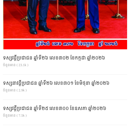
ទស្សវដ្តីប្រជាជន ឆ្នាំទី២៦ លេខ៣០២ ខែកក្កដា ឆ្នាំ២០២៦
ចំនួនអាន ( 23.1k )
ទស្សនាវដ្ដីប្រជាជន ឆ្នាំទី២៦ លេខ៣០១ ខែមិថុនា ឆ្នាំ២០២៦
ចំនួនអាន ( 2.9k )
ទស្សវដ្តីប្រជាជន ឆ្នាំទី២៥ លេខ៣០០ ខែឧសភា ឆ្នាំ២០២៦
ចំនួនអាន ( 7.5k )