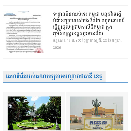
ទន្ទ្រានមិនឈប់ទេ! កម្ពុជា បន្តតវ៉ាទង្វើ
បំពានច្បាប់របស់កងទ័ពថៃ ឈូសឆាយដី
ធ្វើផ្លូវចូលជ្រៅមកលើដីកម្ពុជា ក្នុង
ភូមិសាស្ត្រខេត្តឧត្តរមានជ័យ
ថ្ងៃ​ព្រហស្បតិ៍, 23 ខែ​កក្កដា,
ចំនួនអាន ( 1.4k )
2026
គេហទំព័ររបស់គណបក្សតាមបណ្តារាជធានី ខេត្ត