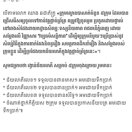
បើតាមលោក ឈាង ឆដាភ័ក្ត្រ
«ក្រុមល្ខោនបាសាក់ចំនួន ៥ក្រុម ដែលបាន
ជ្រើសរើសឲ្យចូលទៅកាន់វគ្គផ្តាច់ព្រ័ត្រ តម្រូវឱ្យចូលរួម ប្រកួតដោយផ្ទាល់
នៅរោងសំដែងនាយកដ្ឋានសិល្បៈទស្សនីយភាព រាជធានីភ្នំពេញ ដោយ
សម្តែងលើ វិញ្ញាសារ “វប្បធម៌សន្តិភាព” ដើម្បីឲ្យក្រុមនីមួយៗប្រើប្រាស់នូវ
សិល្ប៍វិធីក្នុងការតាក់តែងនិពន្ធរឿង សមត្ថភាពដឹកនាំរឿង និងសម្តែងរបស់
ក្រុមខ្លួន ដើម្បីប្រជែងយកជ័យលាភីក្នុងវគ្គផ្ដាច់ព្រ័ត្រនេះ»
។
សូមជម្រាបថា រង្វាន់ជ័យលាភី សម្រាប់ ៥ក្រុមចុងក្រោយ រួមមាន៖
* ជ័យលាភីលេខ១ ទទួលបានពានមាស១ អមដោយទឹកប្រាក់
* ជ័យលាភីលេខ២ ទទួលបានពានប្រាក់១ អមដោយទឹកប្រាក់
* ជ័យលាភីលេខ៣ ទទួលបានពានសំរិទ្ធ១ អមដោយទឹកប្រាក់
* ចំណាត់ថ្នាក់កិត្តិយស ២ក្រុម ទទួលបានប្រកាសនីយបត្រ អមដោយ
ទឹកប្រាក់៕