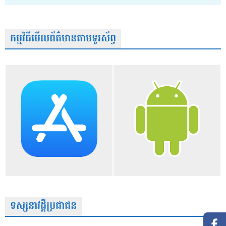
កម្មវិធីមើលព័ត៌មានតាមទូរស័ព្វ
ទស្សនាវដ្តីប្រជាជន