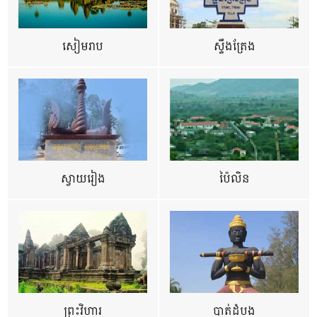
សៀមរាប
ស្ទឹងត្រែង
ស្វាយរៀង
ប៉ៃលិន
ព្រះវិហារ
បាត់ដំបង