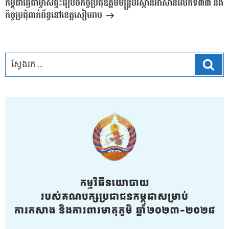
បន្ទាប់
កម្ពុជាធ្វើជាម្ចាស់ផ្ទះរៀបចំកិច្ចប្រជុំឧត្តមមន្រ្តីបរិស្ថានអាស៊ានលើកទី៣៣ និង
កិច្ចប្រជុំពាក់ព័ន្ធនៅខេត្តសៀមរាប
ស្វែ