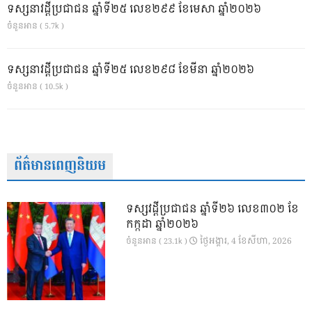
ទស្សនាវដ្ដីប្រជាជន ឆ្នាំទី២៥ លេខ២៩៩ ខែមេសា ឆ្នាំ២០២៦
ចំនួនអាន ( 5.7k )
ទស្សនាវដ្ដីប្រជាជន ឆ្នាំទី២៥ លេខ២៩៨ ខែមីនា ឆ្នាំ២០២៦
ចំនួនអាន ( 10.5k )
ព័ត៌មានពេញនិយម
ទស្សវដ្តីប្រជាជន ឆ្នាំទី២៦ លេខ៣០២ ខែ
កក្កដា ឆ្នាំ២០២៦
ថ្ងៃ​អង្គារ, 4 ខែ​សីហា, 2026
ចំនួនអាន ( 23.1k )