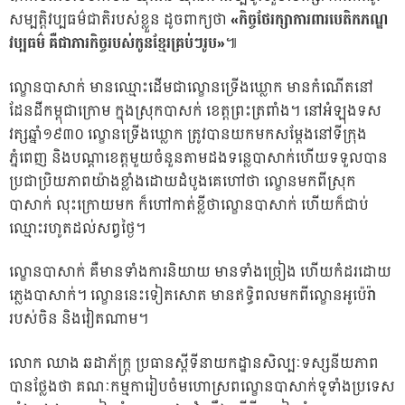
សម្បត្តិវប្បធម៌ជាតិរបស់ខ្លួន ដូចពាក្យថា
«កិច្ចថែរក្សាការពារបេតិកភណ្ឌ
វប្បធម៌ គឺជាភារកិច្ចរបស់កូនខ្មែរគ្រប់ៗរូប»
៕
ល្ខោនបាសាក់ មានឈ្មោះដើមជាល្ខោនទ្រើងឃ្លោក មានកំណើតនៅ
ដែនដីកម្ពុជាក្រោម ក្នុងស្រុកបាសក់ ខេត្តព្រះត្រពាំង។ នៅអំឡុងទស
វត្សឆ្នាំ១៩៣០ ល្ខោនទ្រើងឃ្លោក ត្រូវបានយកមកសម្តែងនៅទីក្រុង
ភ្នំពេញ និងបណ្តាខេត្តមួយចំនួនតាមដងទន្លេបាសាក់ហើយទទួលបាន
ប្រជាប្រិយភាពយ៉ាងខ្លាំងដោយដំបូងគេហៅថា ល្ខោនមកពីស្រុក
បាសាក់ លុះក្រោយមក ក៏ហៅកាត់ខ្លីថាល្ខោនបាសាក់ ហើយក៏ជាប់
ឈ្មោះរហូតដល់សព្វថ្ងៃ។
ល្ខោនបាសាក់ គឺមានទាំងការនិយាយ មានទាំងច្រៀង ហើយកំដរដោយ
ភ្លេងបាសាក់។ ល្ខោននេះទៀតសោត មានឥទ្ធិពលមកពីល្ខោនអូប៉េរ៉ា
របស់ចិន និងវៀតណាម។
លោក ឈាង ឆដាភ័ក្ត្រ ប្រធានស្តីទីនាយកដ្ឋានសិល្បៈទស្សនីយភាព
បានថ្លែងថា គណៈកម្មការៀបចំមហោស្រពល្ខោនបាសាក់ទូទាំងប្រទេស