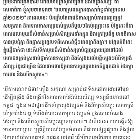
ប្រមុខរាជរដ្ឋាភិបាល ដោយមានក្រសួងវប្បធម៌ និងវិចិត្រសិល្បៈ ជា
សេនាធិកា ខ្ញុំសូមចាត់ទុកថា “មហោស្រពល្ខោនបាសាក់ទូទាំងប្រទេស
ឆ្នាំ២០២២” នាពេលនេះ មិនត្រឹមតែជាវេទិកាសម្រាប់ការបញ្ចេញនូវ
សមត្ថភាព និងទេពកោសល្យរបស់ក្រុមនីមួយៗតែប៉ុណ្ណោះទេ ប៉ុន្តែនេះគឺជា
ពេលវេលាមួយដ៏សំខាន់សម្រាប់សិល្បករទាំងក្នុង និងក្រៅប្រព័ន្ធ មានឱកាស
បានជួបជុំគ្នា និងផ្លាស់ប្តូរនូវបទពិសោធន៍ថ្មីៗរវាងគ្នានិងគ្នា។ បន្ថែមអំពីនេះ
ខ្ញុំជឿជាក់ថា នេះគឺវេទិកាមួយដ៏សំខាន់សម្រាប់ផ្សព្វផ្សាយជូនទៅដល់
មហាជនគ្រប់ស្រទាប់ថ្នាក់បានទស្សនា និងស្វែងយល់បន្តិចម្តងៗអំពីទម្រង់
សិល្បៈខ្មែរជាច្រើន ដែលទាមទារឱ្យមានការចូលរួមយកចិត្តទុកដាក់ ថែរក្សា
ការពារ និងលើកស្ទួយ»
។
បើតាមលោកជំទាវ ភឿង សកុណា សម្រាប់ជាទិសដៅការងារទៅមុខ
ដើម្បីពង្រឹង និងពង្រីកវិសាលភាពនៃវិស័យសិល្បៈទស្សនីយភាពនៅ
កម្ពុជា ក្នុងនាមជាថ្នាក់ដឹកនាំក្រសួងវប្បធម៌ និងវិចិត្រសិល្បៈ លោកស្រី
គាំទ្រយ៉ាងពេញទំហឹងចំពោះសកម្មភាពវប្បធម៌ ក្នុងគោលបំណង
ថែរក្សា និងលើកស្ទួយសិល្បៈល្ខោនបាសាក់។ ជាពិសេស ការបង្កើតឱ្យ
មានមហោស្រព ឬព្រឹត្តិការណ៍វប្បធម៌នានា គឺជាការផ្សព្វផ្សាយ និងផ្តល់
ឱកាសដល់សហគមន៍ យុវជន យុវនារី ដើម្បីចូលរួមថែរក្សា ការពារនូវ