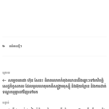
CATEGORIES
ពត៌មានថ្មីៗ
ការ​
អត្ថបទ
ក្រោយ
នាំទិស​
មុន
សម្តេចតេជោ ហ៊ុន សែន៖ ពិភពលោកកំពុងឈានជើងឆ្ពោះទៅរកវិបត្តិ
ប្រកាស
សេដ្ឋកិច្ចសកល ដែលមូលហេតុមកពីសង្គ្រាមរុស្ស៉ី និងអ៊ុយក្រែន និងការដាក់
ទណ្ឌកម្មគ្នាទៅវិញទៅមក
អត្ថបទ
បន្ទាប់