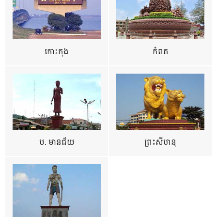
កោះកុង
កំពត
ប. មានជ័យ
ព្រះសីហនុ