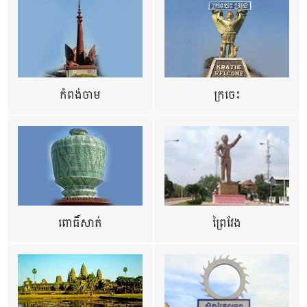
កំពង់ចាម
ក្រចេះ
ពោធិ៍សាត់
ព្រៃវែង