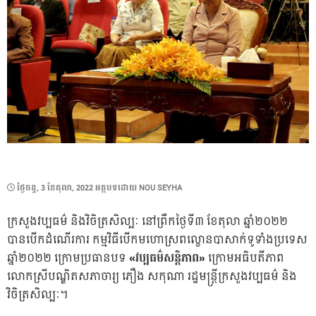
POSTED
ថ្ងៃ​ចន្ទ, 3 ខែ​តុលា, 2022
អត្ថបទដោយ
NOU SEYHA
ON
ក្រសួងវប្បធម៌ និងវិចិត្រសិល្បៈ នៅព្រឹកថ្ងៃទី៣ ខែតុលា ឆ្នាំ២០២២
បានបើកដំណើរការ កម្មវិធីបើកមហោស្រពល្ខោនបាសាក់ទូទាំងប្រទេស
ឆ្នាំ២០២២ ក្រោមប្រធានបទ
«វប្បធម៌សន្តិភាព»
ក្រោមអធិបតីភាព
លោកស្រីបណ្ឌិតសភាចារ្យ ភឿង សកុណា រដ្ឋមន្ត្រីក្រសួងវប្បធម៌ និង
វិចិត្រសិល្បៈ។