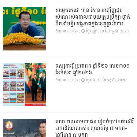
សម្តេចតេជោ ហ៊ុន សែន អញ្ជើញជួប
សំណេះសំណាលជាមួយក្រុមប្រឹក្សា ថ្នាក់
ដឹកនាំមន្ទីរ អង្គភាពក្នុងខេត្តព្រះវិហារ
ថ្ងៃ​សុក្រ, 10 ខែ​កក្កដា, 2026
ចំនួនអាន ( 4.9k )
ទស្សនាវដ្ដីប្រជាជន ឆ្នាំទី២៦ លេខ៣០១
ខែមិថុនា ឆ្នាំ២០២៦
ថ្ងៃ​ពុធ, 15 ខែ​កក្កដា, 2026
ចំនួនអាន ( 2.9k )
គណៈចលនាមហាជន រៀបចំបាឋកថាស៊េរី
«កេរដំណែលរស់៖ គុណតម្លៃ ៧ មករា»
នៅវិមាន ៧ មករា