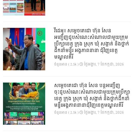
វីដេអូ៖ សម្តេចតេជោ ហ៊ុន សែន
អញ្ជើញជួបសំណេះសំណាលជាមួយក្រុម
ប្រឹក្សាខេត្ត ក្រុង ស្រុក ឃុំ សង្កាត់ និងថ្នាក់
ដឹកនាំមន្ទីរ អង្គភាពនានា ជុំវិញខេត្ត
មណ្ឌលគិរី
ថ្ងៃ​អង្គារ, 7 ខែ​កក្កដា, 2026
ចំនួនអាន ( 2.5k )
សម្តេចតេជោ ហ៊ុន សែន បន្តអញ្ជើញ
ចុះជួបសំណេះសំណាលជាមួយក្រុមប្រឹក្សា
ខេត្ត ក្រុង ស្រុក ឃុំ សង្កាត់ និងថ្នាក់ដឹកនាំ
មន្ទីរអង្គភាពនានាជុំវិញខេត្តមណ្ឌលគិរី
ថ្ងៃ​អង្គារ, 7 ខែ​កក្កដា, 2026
ចំនួនអាន ( 2.5k )