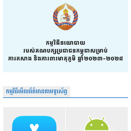
កម្មវិធីមើលព័ត៌មានតាមទូរស័ព្វ