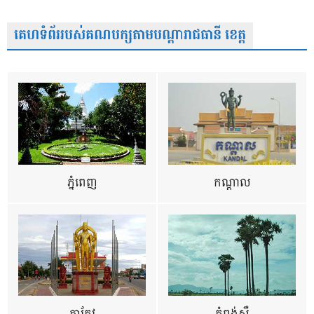
គេហទំព័ររបស់គណបក្សតាមបណ្តារាជធានី ខេត្ត
ភ្នំពេញ
កណ្តាល