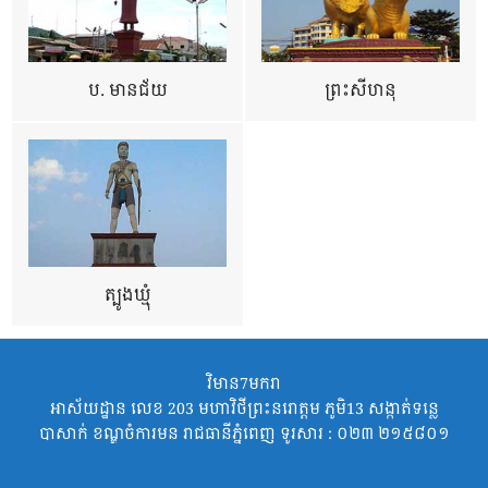
ប. មានជ័យ
ព្រះសីហនុ
ត្បូងឃ្មុំ
វិមាន7មករា
អាស័យដ្ឋាន លេខ 203 មហាវិថីព្រះនរោត្តម ភូមិ13 សង្កាត់ទន្លេ
បាសាក់ ខណ្ឌចំការមន រាជធានីភ្នំពេញ ទូរសារ : ០២៣ ២១៥៨០១