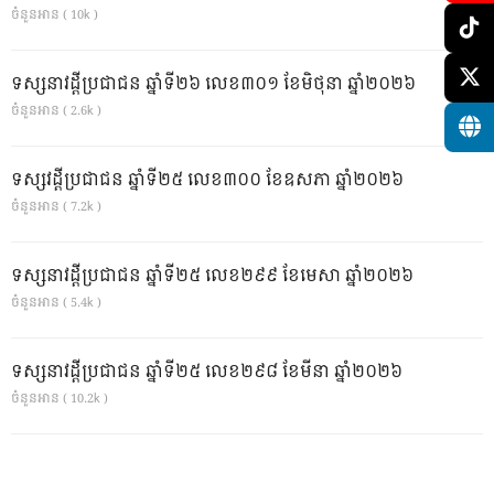
ចំនួនអាន ( 10k )
ទស្សនាវដ្ដីប្រជាជន ឆ្នាំទី២៦ លេខ៣០១ ខែមិថុនា ឆ្នាំ២០២៦
ចំនួនអាន ( 2.6k )
ទស្សវដ្តីប្រជាជន ឆ្នាំទី២៥ លេខ៣០០ ខែឧសភា ឆ្នាំ២០២៦
ចំនួនអាន ( 7.2k )
ទស្សនាវដ្ដីប្រជាជន ឆ្នាំទី២៥ លេខ២៩៩ ខែមេសា ឆ្នាំ២០២៦
ចំនួនអាន ( 5.4k )
ទស្សនាវដ្ដីប្រជាជន ឆ្នាំទី២៥ លេខ២៩៨ ខែមីនា ឆ្នាំ២០២៦
ចំនួនអាន ( 10.2k )