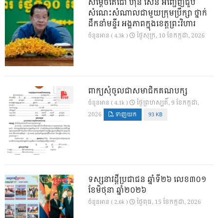
សម្តេចតេជោ ហ៊ុន សែន អញ្ជើញជួប
សំណេះសំណាលជាមួយក្រុមប្រឹក្សា ថ្នាក់
ដឹកនាំមន្ទីរ អង្គភាពក្នុងខេត្តព្រះវិហារ
ថ្ងៃ​សុក្រ, 10 ខែ​កក្កដា, 2026
ចំនួនអាន ( 4.3k )
ពាក្យសុំចូលជាសមាជិកគណបក្ស
ថ្ងៃ​ព្រហស្បតិ៍, 9 ខែ​កក្កដា,
ចំនួនអាន ( 4.1k )
2026
ទាញយក
93 KB
ទស្សនាវដ្ដីប្រជាជន ឆ្នាំទី២៦ លេខ៣០១
ខែមិថុនា ឆ្នាំ២០២៦
ថ្ងៃ​ពុធ, 15 ខែ​កក្កដា, 2026
ចំនួនអាន ( 2.6k )