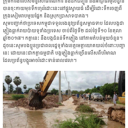
ក្រុមការងាររបស់មន្ទីរសាធារណការ និងដឹកជញ្ជូន និងអាជ្ញាធរមូលដ្ឋាន
បានចុះកាយមុខទឹកហូររំដោះនេះនៅផ្លូវស្វាយធំ ដើម្បីរំដោះទឹកចេញពី
ក្រុងសៀមរាបមួយផ្នែក និងស្រុកប្រាសាទបាគង។
សូមបញ្ជាក់ថាប្រទេសកម្ពុជាទទួលរងនូវប្រព័ន្ធសម្ពាធទាប ដែលបង្កជា
ភ្លៀងធ្លាក់រាយប៉ាយទូទាំងប្រទេស ចាប់ពីថ្ងៃទី២ ដល់ថ្ងៃទី១០ ខែតុលា
ឆ្នាំ២០១៧។ កត្តានេះ នឹងបង្កជំនន់ទឹកភ្លៀង នៅតាមតំបន់មួយចំនួន។
ដូចនេះសូមបងប្អូនប្រជាពលរដ្ឋទូទាំងខេត្តមេត្តាយោគយល់ចំពោះបញ្ហា
នេះ ដោយនេះជាកត្តាធម្មជាតិ បង្កភ្លៀងធ្លាក់ច្រើនលើសពីបរិមាណ
ដែលប្រព័ន្ធបង្ហូរអាចរំដោះទាន់ពេលវេលា។