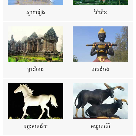
ស្វាយរៀង
ប៉ៃលិន
ព្រះវិហារ
បាត់ដំបង
ឧត្ដរមានជ័យ
មណ្ឌលគីរី