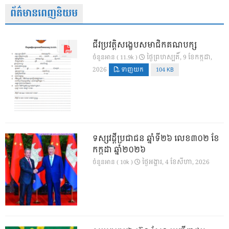
ព័ត៌មានពេញនិយម
ជីវប្រវត្តិសង្ខេបសមាជិកគណបក្ស
ថ្ងៃ​ព្រហស្បតិ៍, 9 ខែ​កក្កដា,
ចំនួនអាន ( 11.9k )
2026
ទាញយក
104 KB
ទស្សវដ្តីប្រជាជន ឆ្នាំទី២៦ លេខ៣០២ ខែ
កក្កដា ឆ្នាំ២០២៦
ថ្ងៃ​អង្គារ, 4 ខែ​សីហា, 2026
ចំនួនអាន ( 10k )