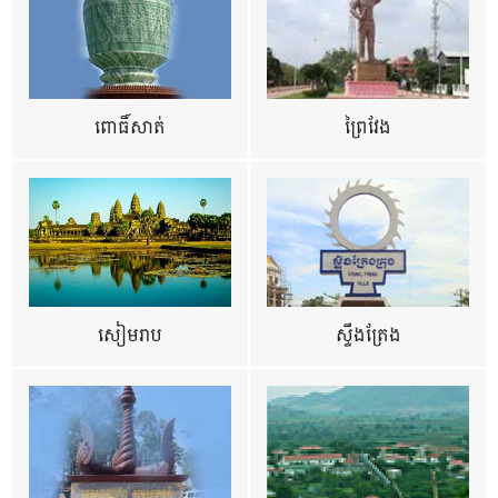
ពោធិ៍សាត់
ព្រៃវែង
សៀមរាប
ស្ទឹងត្រែង