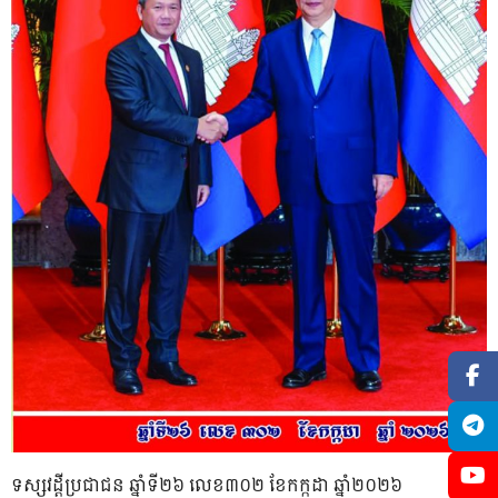
ទស្សវដ្តីប្រជាជន ឆ្នាំទី២៦ លេខ៣០២ ខែកក្កដា ឆ្នាំ២០២៦