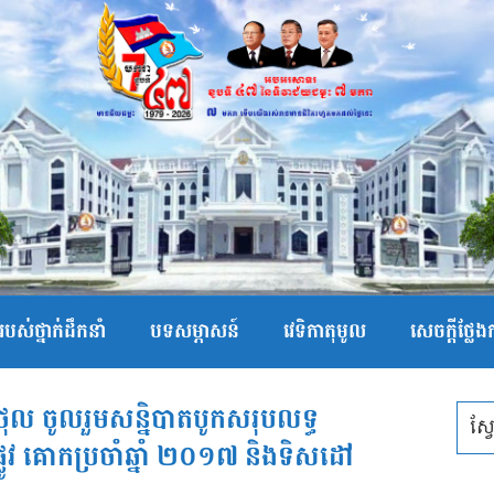
បស់ថ្នាក់ដឹកនាំ
បទសម្ភាសន៍
វេទិកាតុមូល
សេចក្ដីថ្លែ
ន់ថុល ចូលរួមសន្និបាតបូកសរុបលទ្ធ
លូវ គោកប្រចាំឆ្នាំ ២០១៧ និងទិសដៅ