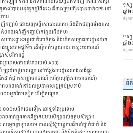
 កំណត់ល្បឿន ទំងន់ និងទីតំណាងរថយន្តដឹកទំនិញ (ករណីសិក្សា​
ទស្ស
តូតាល់បានអនុវត្តកម្មវិធីនេះ) គឺខាងក្រុមហ៊ុនបានដាក់GPS នៅ
ឆ្នា
ើកបរ
ចំនួនអា
់ញឹកញាប់ ដោយឲ្យមន្ទីរសាធារណការ និងដឹកជញ្ជូនទំាងអស់
្នាក់ចរាចរណ៍ញឹកញាប់(កន្លែងជើងកប)
ទស្ស
កាសយានដ្ឋានអន្តរជាតិពោចិតុង និងបើកសម្ភោធការដ្ឋានដាក់
ឆ្នា
ឹកជញ្ជូនតាមផ្លូវទឹក ដើម្បីកាត់បន្ថយការកកស្ទះចរាចរណ៍
ចំនួនអ
ស់ថវិការរដ្ឋ
ំាងប្រទេស(តាមគំរោងរបស់ ADB)
 ត្រូវដាក់ផ្លាកសញ្ញា នៅកន្លែងការដ្ឋានសាងសង់ផ្លូវ
តែដាក់ផ្លាកសញ្ញាចរាចរណ៍ (បរិក្ខាសុវត្ថិភាពចរាចរណ៍)
ព័
្ថិភាពចរាចរណ៍ទៅដល់ប្រជាពលរដ្ឋគ្រប់ស្រទាប់​​
២៤,០០០មួកថែមទៀត ដើម្បីសម្រេច
១,០០០,០០០សន្លឹកថែមទៀត ​នៅទូទាំងប្រទេស
ិភាពចរាចរណ៍ផ្លូវគោកពីថ្នាក់បឋមសិក្សាដល់ឧត្តមសិក្សា។
 សម្តេចក្រឡាហោម បានស្នើឱ្យយន្តការដឹកនាំថ្នាក់ជាតិ និង
ានសម្រេចតាមទិសដៅដែលបានដាក់ចេញ និងខិតខំដោះ ស្រាយបញ្ហា