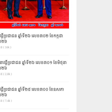
វដ្តីប្រជាជន ឆ្នាំទី២៦ លេខ៣០២ ខែកក្កដា
ំ២០២៦
ាន ( 16k )
នាវដ្ដីប្រជាជន ឆ្នាំទី២៦ លេខ៣០១ ខែមិថុនា
ំ២០២៦
ន ( 2.8k )
វដ្តីប្រជាជន ឆ្នាំទី២៥ លេខ៣០០ ខែឧសភា
ំ២០២៦
ន ( 7.4k )