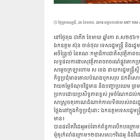
POSTED
ថ្ងៃ​ព្រហស្បតិ៍, 25 ខែ​មករា, 2018
អត្ថបទដោយ
MET KIM 
ON
នៅថ្ងៃពុធ ៨កើត ខែមាឃ ឆ្នាំរកា ព.ស២៥៦១ ត្រ
ឯកឧត្តម ស៊ុន ចាន់ថុល ទេសរដ្ឋមន្ត្រី និងរដ្
អចិន្ត្រៃយ៍ នៃគណៈកម្មាធិការជាតិសុវត្ថិភាពច
លទ្ធផលការងារសុវត្ថិភាពចរាចរណ៍ផ្លូវគោកប្
សម្តេចក្រឡាហោម ស ខេង នាយករដ្ឋមន្ត្រីស្តី
កិច្ចប្រជុំមានគោលបំណងបូកសរុប ដកពិសោធន
វាយតម្លៃចំណុចវិជ្ជមាន និងបញ្ហាប្រឈម ព
ប្រកបដោយប្រសិទ្ធភាពខ្ពស់ រួមចំណែកដល់កា
សាស្រ្តចតុកោណដំណាក់កាលទី៣របស់រាជរដ្
ថ្លែងនៅក្នុងកិច្ចប្រជុំនោះ ឯកឧត្តមទេសរដ្ឋម
មាន៖
បានផលិតវីដេអូអប់រំពាក់ព័ន្ធការបើកបរក្រោមឥទ
ម៉ូតូ(កំលាំងក្រោម១២៥សេសេ)១វិដេអូ និងវីដេអ