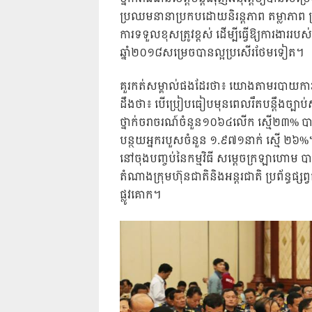
ប្រឈមនានាប្រកបដោយនិរន្តភាព តម្លាភាព ប្រសិ
ការទទួលខុសត្រូវខ្ពស់ ដើម្បីធ្វើឱ្យការងាររ
ឆ្នាំ២០១៨សម្រេចបានល្អប្រសើរថែមទៀត។
គួរកត់សម្គាល់ផងដែរថា៖ យោងតាមរបាយការណ៍
ដឹងថា៖ បើប្រៀបធៀបមុនពេលរឹតបន្តឹងច្បាប់ស្
ថ្នាក់ចរាចរណ៍ចំនួន១០៦៤លើក ស្មើ២៣% បាន
បន្ថយអ្នករបួសចំនួន ១.៩៧១នាក់ ស្មើ ២៦%
នៅចុងបញ្ចប់នៃកម្មវិធី សម្តេចក្រឡាហោម ប
តំណាងក្រុមហ៊ុនជាតិនិងអន្តរជាតិ ប្រព័ន្ធផ្ស
ផ្លូវគោក។