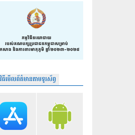
មវិធីមើលព័ត៌មានតាមទូរស័ព្វ