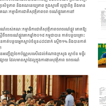
ទ្ធភាព និងគណនេយ្យភាព ក្នុងស្មារតី ប្តេជ្ញាចិត្ត និងមាន
បស់គណៈកម្មាធិការជាតិសុវត្ថិភាពចរា ចរណ៍ផ្លូវគោកនៅ
របស់គណៈកម្មាធិការជាតិសុវត្ថិភាពចរាចរណ៍ផ្លូវ គោគឱ្យ
តីពីចរាចរណ៍ផ្លូវគោកឆ្នាំ២០១៥ កម្ពុជាបាន កាត់បន្ថយគ្រោះ
កាត់បន្ថយអ្នកស្លាប់ចំនួន៤៨៨នាក់ ស្មើ២១% និងបានកាត់
។
ានអញ្ជើញចែកប័ណ្ណសរសើរដល់តំណាងក្រសួង ស្ថាប័ន មន្ទីរ
ព្វផ្សាយ ដែលមានស្នាដៃល្អក្នុងការងារសុវត្ថិភាព ចរាចរណ៍