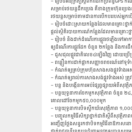
– រៀបចំអនុក្រឹត្យស្តីពីការដាក់ប្រព័ន្ធGPS
សម្រាប់រថយន្តដឹកប្រេង គឺខាងក្រុមហ៊ុនប្រេង
រថយន្តសម្រាប់តាមដានការបើកបររបស់អ្នកប
– រៀបចំដោះស្រាយកន្លែងដែលមានគ្រោះថ្នាក
ផ្តល់ស្ថិតិរបាយការណ៍កន្លែងដែលមានគ្រោះថ
– រៀបចំ និងដាក់ដំណើរការផ្លូវរថភ្លើងទៅអា
ឲ្យដំណើរការផ្លូវដែក ចំនួន ២កន្លែង និង​ការដ
– ជួសជុលផ្លូវជាតិលេខ៤ឡើងវិញ ដោយប្រើប្រា
– ពន្លឿនការដាក់ផ្លាកសញ្ញាចរាចរណ៍នៅទូទ
– កំណត់ឲ្យគ្រប់ក្រុមហ៊ុនសាងសងផ្លូវទំាងអស់
– កំណត់ឲ្យរាល់ការសាងសង់ផ្លូវទំាងអស់ ត្រូវ
– បន្ត និងបង្កើនការអប់រំផ្សព្វផ្សាយអំពីសុវត
– បន្តយុទ្ធនាការចែកមួកសុវត្ថិភាព ចំនួន 
គោលដៅចែកមួក៥០,០០០មួក
– បន្តយុទ្ធនាការបិទស្ទីកឃ័រ​សុវត្ថិភាព 
– បញ្ចូលកម្មវិធីសិក្សាថ្នាក់ជាតិស្តីពីសុវត្ថ
អញ្ជើញថ្លែងសន្ទរកថាបិទកម្មវិធីនាឱកាសនោះ
ថ្នាក់រាជធានីខេត្តបន្តជំរុញអនុវត្តឲ្យប