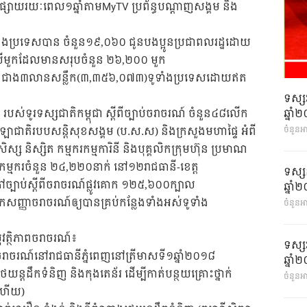
ក់ផ្សាយរយៈពេល១ឆ្នាំតាមMyTV ប្រព័ន្ធបណ្តាញសង្គម និង
ូទាំងប្រទេសបាន ចំនួន១៩,០៦០​ ​ជូនបងប្អូនប្រជាពលរដ្ឋដោយ
៧)​​​​ លើមួកដែលមានសរុប​​ចំនួន ២៦,២០០ មួក
ពចំនួនជាង៣​លានសន្លឹក(៣,៣៥៦,០៧៣)ទូទាំង​ប្រទេសដោយឥត
ទស្ស
ឆ្នា
ហ៏ របស់ទូរទស្សជាតិកម្ពុជា ស្តីពីច្បាប់ចរាចរណ៍ ចំនួន៤៨លើក
 បេឡាជាតិរបបសន្តិសុខសង្គម (ប.ស.ស) ​និងក្រសួងមហាផ្ទៃ អំពី
ចំនួនអ
ស្ស និស្សិត កម្មករកម្មការិនី និងបុគ្គលិកក្រុមហ៊ុន ប្រមាណ
​កម្មករ​​ចំនួន ២៤,២២០នាក់ នៅ១២រាជធានី-ខេត្ត
ទស្ស
វភៅច្បាប់ស្តីពីចរាចរណ៍ផ្លូវគោក ១២៥,៦០០ក្បាល
ឆ្នា
កសញ្ញាចរាចរណ៍ឲ្យបានគ្រប់កន្លែងទាំងអស់ទូទាំង
ចំនួនអា
ុវត្ថិភាពចរាចរណ៍៖
ទស្ស
ទះចរាចរណ៍នៅរាជធានីភ្នំពេញនៅត្រីមាសទី១ឆ្នាំ២០១៨
ឆ្នា
រថយន្តដឹកទំនិញ និងកុងតេន័រ ដើម្បីកាត់បន្ថយគ្រោះថ្នាក់
ចំនួនអា
ចហើយ)