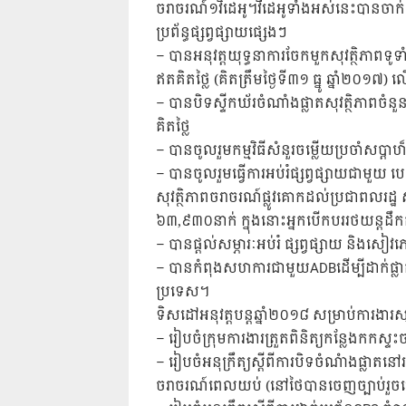
ចរាចរណ៍១វិដេអូ។​​​វីដេអូទាំងអស់នេះបានចា
ប្រព័ន្ធផ្សព្វផ្សាយផ្សេងៗ
– បានអនុវត្តយុទ្ធនាការចែកមួកសុវត្ថិភាពទ
ឥតគិតថ្លៃ ​(គិតត្រឹមថ្ងៃទី៣១​ ធ្នូ​ ឆ្នាំ២០១
– បានបិទស្ទីកឃ័រចំណាំងផ្លាតសុវត្ថិភា
គិតថ្លៃ
– បានចូលរួមកម្មវិធីសំនួរចម្លើយប្រចាំសប្តា
– បានចូលរួមធ្វើការអប់រំផ្សព្វផ្សាយជាមួយ​​
សុវត្ថិភាពចរាចរណ៍ផ្លូវគោកដល់ប្រជាពលរដ្ឋ សិ
៦៣,៩៣០នាក់ ក្នុងនោះអ្នក​បើកបរ​រថយន្ត​ដឹក
– បានផ្តល់សម្ភារៈអប់រំ ផ្សព្វផ្សាយ និងសៀ
– បានកំពុងសហការជាមួយ​ADBដើម្បីដាក់ផ្លា
ប្រទេស។
ទិសដៅអនុវត្តបន្តឆ្នាំ២០១៨ សម្រាប់ការងារស
– រៀបចំក្រុមការងារត្រួតពិនិត្យកន្លែងកកស្
– រៀបចំអនុក្រឹត្យស្តីពីការបិទចំណំាងផ្លាតនៅ
ចរាចរណ៍ពេលយប់ (នៅថៃបានចេញច្បាប់រួ