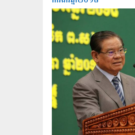
ការងារឆ្នាំ២០១៨