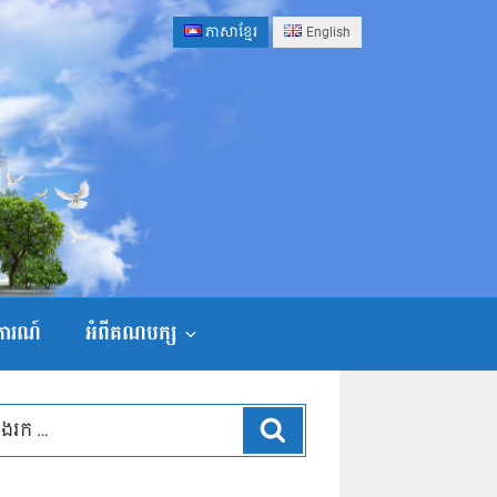
ភាសាខ្មែរ
English
ងការណ៍
អំពីគណបក្ស
ស្វែងរក