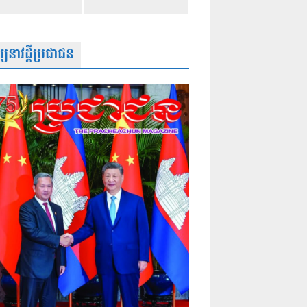
សនាវដ្តីប្រជាជន