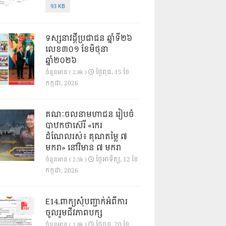
93 KB
ទស្សនាវដ្ដីប្រជាជន ឆ្នាំទី២៦
លេខ៣០១ ខែមិថុនា
ឆ្នាំ២០២៦
ថ្ងៃ​ពុធ, 15 ខែ​
ចំនួនអាន ( 2.8k )
កក្កដា, 2026
គណៈចលនាមហាជន រៀបចំ
បាឋកថាស៊េរី «កេរ
ដំណែលរស់៖ គុណតម្លៃ ៧
មករា» នៅវិមាន ៧ មករា
ថ្ងៃ​អាទិត្យ, 12 ខែ​
ចំនួនអាន ( 2.5k )
កក្កដា, 2026
E14.ពាក្យសុំបញ្ជាក់អំពីការ
ចូលរួមជីវភាពបក្ស
ថ្ងៃ​ចន្ទ, 20 ខែ​
ចំនួនអាន ( 1.8k )