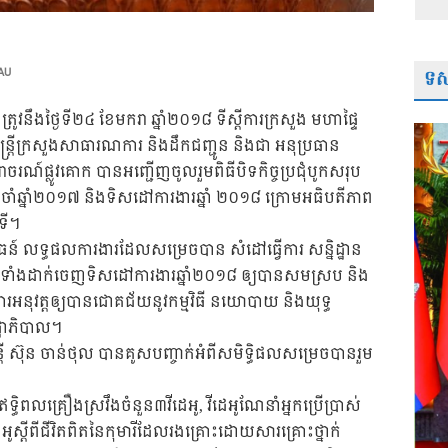
ទស្
AU
ូវនឹងថ្ងៃទី២៤ ខែមករា ឆ្នាំ២០១៨ ទីស្តីការក្រសួង មហាផ្ទៃ
ឋមន្ត្រីក្រសួងសាធារណការ និងដឹកជញ្ជូន និងជា អនុប្រធាន
រាចរណ៍ផ្លូវគោក បានអញ្ជើញចូលរួមពិធីបិទកិច្ចប្រជុំបូកសរុប
រចាំឆ្នាំ២០១៧ និងទិសដៅការងារឆ្នាំ ២០១៨ ក្រោមអធិបតីភាព
ទី។
៍ លទ្ធផលការងារដែលសម្រេចបាន សំដៅធ្វើការ សន្និដ្ឋាន
្រមទាំងដាក់ចេញទិសដៅការងារឆ្នាំ២០១៨ ឲ្យបានសមស្រប និង
រអនុវត្តឲ្យបានជោគជ័យនូវកម្មវិធី នយោបាយ និងយុទ្ធ
ឋាភិបាល។
ន្ត្រី ស៊ុន ចាន់ថុល បានគូសបញ្ចាក់អំពីសមិទ្ធិផលសម្រេចបានរួម
្ធិពលគ្រឿងស្រវឹងចំនួន៣វីដេអូ, វីដេអូណែនាំ​អ្នកប្រើប្រាស់
ូស្តីពីជីវិតពិតនៃកុមារីដែលរងគ្រោះដោយ​សារគ្រោះថ្នាក់