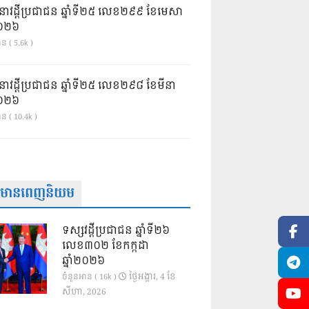
នាវដ្ដីប្រជាជន ឆ្នាំទី២៥ លេខ២៩៩ ខែមេសា
ំ២០២៦
ន ( 5.6k )
នាវដ្ដីប្រជាជន ឆ្នាំទី២៥ លេខ២៩៨ ខែមីនា
ំ២០២៦
ាន ( 10.4k )
ត៌មានពេញនិយម
ទស្សវដ្តីប្រជាជន ឆ្នាំទី២៦
លេខ៣០២ ខែកក្កដា
ឆ្នាំ២០២៦
ថ្ងៃ​អង្គារ, 4 ខែ​
ចំនួនអាន ( 16k )
សីហា, 2026