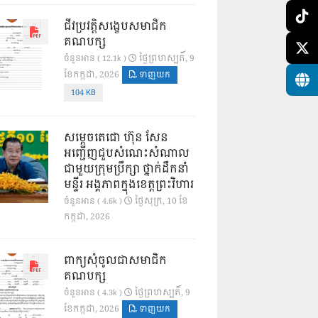
ជីវប្រវត្តិសង្ខេបសមាជិក
គណបក្ស
ថ្ងៃ​ព្រហស្បតិ៍, 9
ចំនួនអាន ( 12.1k )
ខែ​កក្កដា, 2026
ទាញយក
104 KB
សម្តេចតេជោ ហ៊ុន សែន
អញ្ជើញជួបសំណេះសំណាល
ជាមួយក្រុមប្រឹក្សា ថ្នាក់ដឹកនាំ
មន្ទីរ អង្គភាពក្នុងខេត្តព្រះវិហារ
ថ្ងៃ​សុក្រ, 10 ខែ​
ចំនួនអាន ( 4.6k )
កក្កដា, 2026
ពាក្យសុំចូលជាសមាជិក
គណបក្ស
ថ្ងៃ​ព្រហស្បតិ៍, 9
ចំនួនអាន ( 4.3k )
ខែ​កក្កដា, 2026
ទាញយក