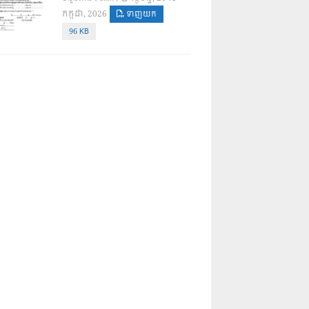
កក្កដា, 2026
ទាញយក
96 KB