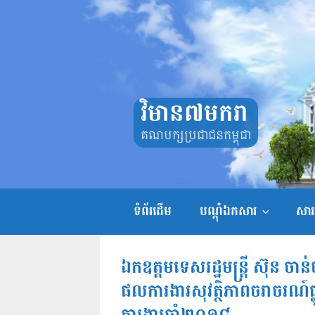
Skip
to
content
វិមាន៧មករា
គណបក្សប្រជាជនកម្ពុជា
ទំព័រដើម
បណ្តុំឯកសារ
សាររ
ឯកឧត្តមទេសរដ្ឋមន្ត្រី ស៊ុន ចា
ផលការងារសុវត្ថិភាពចរាចរណ៍ផ្