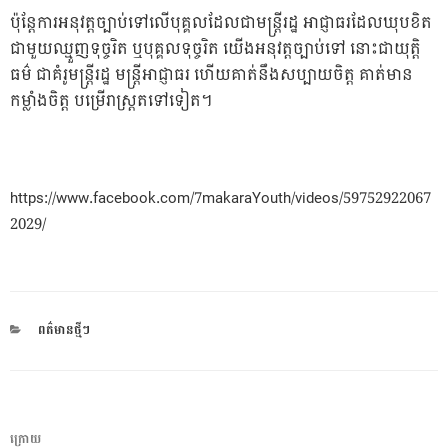
ប៉ុន្ដែការអនុវត្តច្បាប់ទៅលើបុគ្គលដែលជាមន្ត្រីរដ្ឋ អាជ្ញាធរដែលឃុបខិត
ជាមួយឈ្មួញទុច្ចរិត ឬបុគ្គលទុច្ចរិត យើងអនុវត្តច្បាប់ទៅ នោះជាយុត្តិ
ធម៌ ជាគំរូមន្ត្រីរដ្ឋ មន្ត្រីអាជ្ញាធរ ហើយគាត់នឹងសប្បាយចិត្ត គាត់មាន
កម្លាំងចិត្ត បម្រើរាស្ត្រតទៅទៀត។
https://www.facebook.com/7makaraYouth/videos/59752922067
2029/
CATEGORIES
ពត៌មានថ្មីៗ
ការ​
អត្ថបទ
ក្រោយ