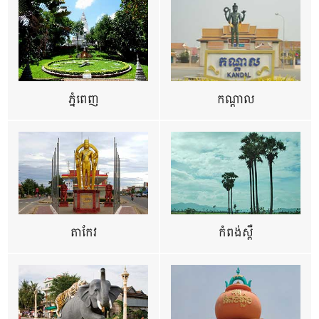
ភ្នំពេញ
កណ្តាល
តាកែវ
កំពង់ស្ពឺ