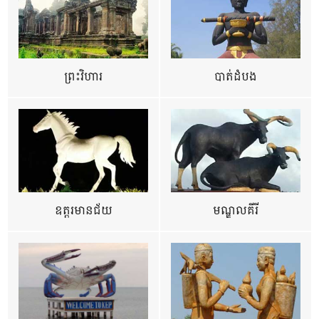
ព្រះវិហារ
បាត់ដំបង
ឧត្ដរមានជ័យ
មណ្ឌលគីរី