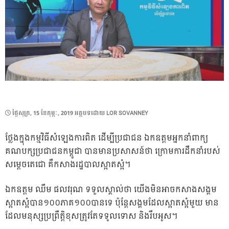
POSTED
ថ្ងៃ​សុក្រ, 15 ខែ​កុម្ភៈ, 2019
អត្ថបទដោយ
LOR SOVANNEY
ON
ថ្លែងក្នុងកម្មវិធីសំឡេងការពិត ដើម្បីប្រជាជន ឯកឧត្តមអ្នកនាំពាក្យ
គណបក្សប្រជាជនកម្ពូជា បានមានប្រសាសន៍ថា ក្រោមការដឹកនាំរបស់
សម្ដេចតេជោ គឺកសាងរដ្ឋបាលស្អាតស្អំ។
ឯកឧត្តម ឈឹម ផលវរុណ ទទួលស្គាល់ថា យើងមិនអាចកសាងសង្គម
ស្អាតស្អំបាន១០០ភាគ១០០បានទេ ប៉ុន្ដែសង្គមដែលស្អាតស្អំមួយ មាន
ដែលមនុស្សប្រព្រឹត្តិខុសត្រូវតែទទូលទោស និងរឹបអូស។