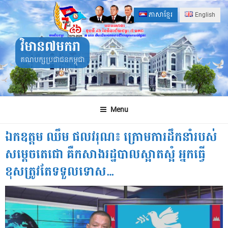
Skip
ភាសាខ្មែរ
English
to
content
វិមាន៧មករា
គណបក្សប្រជាជនកម្ពុជា
Menu
ឯកឧត្តម ឈឹម ផលវរុណ៖ ក្រោមការដឹកនាំរបស់
សម្តេចតេជោ គឺកសាងរដ្ឋបាលស្អាតស្អំ អ្នកធ្វើ
ខុសត្រូវតែទទួលទោស…