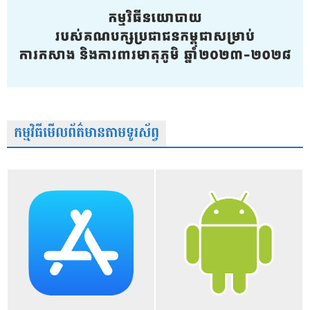
កម្មវិធីមើលព័ត៌មានតាមទូរស័ព្វ