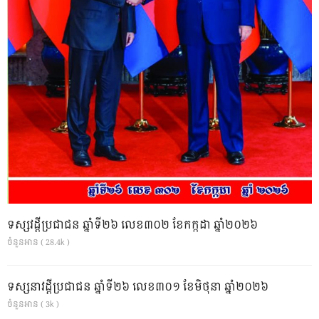
ទស្សវដ្តីប្រជាជន ឆ្នាំទី២៦ លេខ៣០២ ខែកក្កដា ឆ្នាំ២០២៦
ចំនួនអាន ( 28.4k )
ទស្សនាវដ្ដីប្រជាជន ឆ្នាំទី២៦ លេខ៣០១ ខែមិថុនា ឆ្នាំ២០២៦
ចំនួនអាន ( 3k )