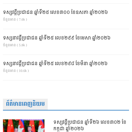
ទស្សវដ្តីប្រជាជន ឆ្នាំទី២៥ លេខ៣០០ ខែឧសភា ឆ្នាំ២០២៦
ចំនួនអាន ( 7.6k )
ទស្សនាវដ្ដីប្រជាជន ឆ្នាំទី២៥ លេខ២៩៩ ខែមេសា ឆ្នាំ២០២៦
ចំនួនអាន ( 5.8k )
ទស្សនាវដ្ដីប្រជាជន ឆ្នាំទី២៥ លេខ២៩៨ ខែមីនា ឆ្នាំ២០២៦
ចំនួនអាន ( 10.6k )
ព័ត៌មានពេញនិយម
ទស្សវដ្តីប្រជាជន ឆ្នាំទី២៦ លេខ៣០២ ខែ
កក្កដា ឆ្នាំ២០២៦