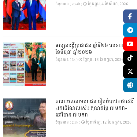
ថ្ងៃ​អង្គារ, 4 ខែ​សីហា, 2026
ចំនួនអាន ( 28.4k )
ទស្សនាវដ្ដីប្រជាជន ឆ្នាំទី២៦ លេខ៣០១
ខែមិថុនា ឆ្នាំ២០២៦
ថ្ងៃ​ពុធ, 15 ខែ​កក្កដា, 2026
ចំនួនអាន ( 3k )
គណៈចលនាមហាជន រៀបចំបាឋកថាស៊េរី
«កេរដំណែលរស់៖ គុណតម្លៃ ៧ មករា»
នៅវិមាន ៧ មករា
ថ្ងៃ​អាទិត្យ, 12 ខែ​កក្កដា, 2026
ចំនួនអាន ( 2.7k )