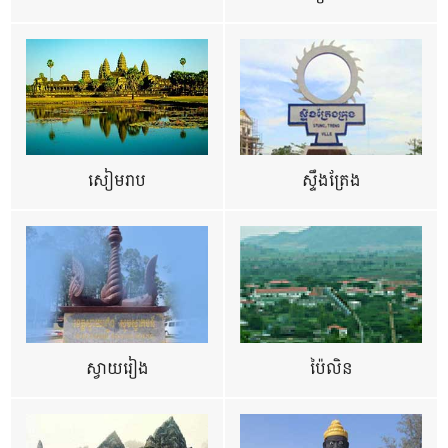
សៀមរាប
ស្ទឹងត្រែង
ស្វាយរៀង
ប៉ៃលិន