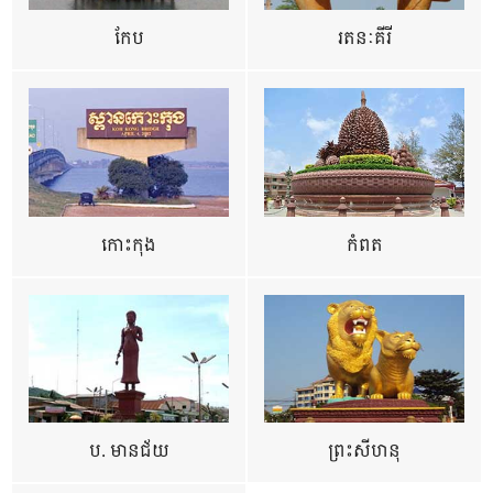
កែប
រតនៈគីរី
កោះកុង
កំពត
ប. មានជ័យ
ព្រះសីហនុ