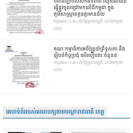
បំពានច្បាប់របស់កងទ័ពថៃ ឈូសឆាយដី
ធ្វើផ្លូវចូលជ្រៅមកលើដីកម្ពុជា ក្នុង
ភូមិសាស្ត្រខេត្តឧត្តរមានជ័យ
ថ្ងៃ​ព្រហស្បតិ៍, 23 ខែ​កក្កដា,
ចំនួនអាន ( 1.5k )
2026
គណៈកម្មាធិការអចិន្ត្រៃយ៍ព្រឹទ្ធសភា នឹង
រៀបចំកិច្ចប្រជុំ លើរបៀបវារៈចំនួន៥
ថ្ងៃ​ព្រហស្បតិ៍, 23 ខែ​កក្កដា,
ចំនួនអាន ( 1.4k )
2026
គេហទំព័ររបស់គណបក្សតាមបណ្តារាជធានី ខេត្ត