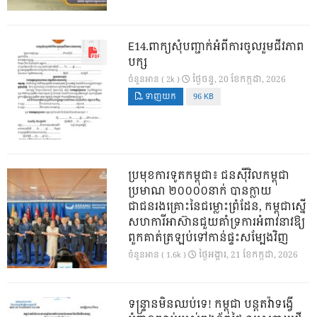
E14.ពាក្យសុំបញ្ជាក់អំពីការចូលរួមជីវភាព
បក្ស
ថ្ងៃ​ចន្ទ, 20 ខែ​កក្កដា, 2026
ចំនួនអាន ( 2k )
ទាញយក
96 KB
ប្រមុខការទូតកម្ពុជា៖ ជនស៊ីវិលកម្ពុជា
ប្រមាណ ២០០០០នាក់ បានក្លាយ
ជាជនរងគ្រោះនៃជម្លោះព្រំដែន, កម្ពុជាស្នើ
សហការីអាស៊ានជួយគាំទ្រការអំពាវនាវឱ្យ
ពួកគាត់ត្រឡប់ទៅកាន់ផ្ទះសម្បែងវិញ
ថ្ងៃ​អង្គារ, 21 ខែ​កក្កដា, 2026
ចំនួនអាន ( 1.6k )
ទន្ទ្រានមិនឈប់ទេ! កម្ពុជា បន្តតវ៉ាទង្វើ