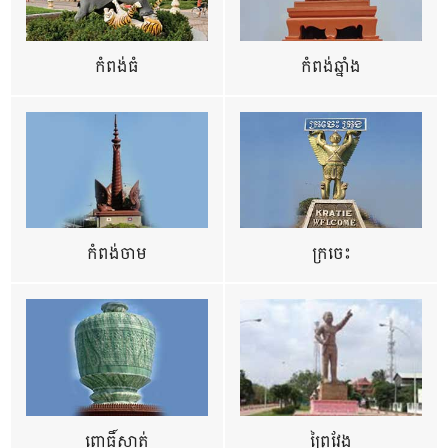
កំពង់ធំ
កំពង់ឆ្នាំង
កំពង់ចាម
ក្រចេះ
ពោធិ៍សាត់
ព្រៃវែង