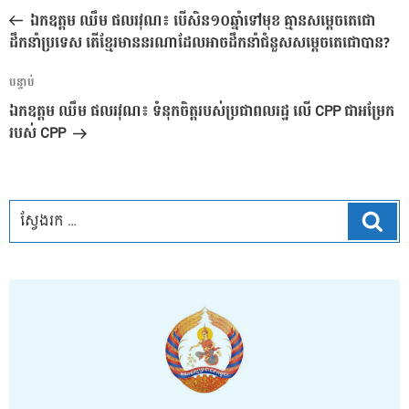
នាំទិស​
មុន
ឯកឧត្តម ឈឹម ផលរវុណ៖ បើសិន១០ឆ្នាំទៅមុខ គ្មានសម្ដេចតេជោ
ប្រកាស
ដឹកនាំប្រទេស តើខ្មែរមាននរណាដែលអាចដឹកនាំជំនួសសម្ដេចតេជោបាន?
អត្ថបទ
បន្ទាប់
បន្ទាប់
ឯកឧត្តម ឈឹម ផលរវុណ៖ ទំនុកចិត្តរបស់ប្រជាពលរដ្ឋ លើ CPP ជាអម្រែក
របស់ CPP
ស្វែ