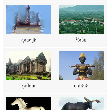
ស្វាយរៀង
ប៉ៃលិន
ព្រះវិហារ
បាត់ដំបង