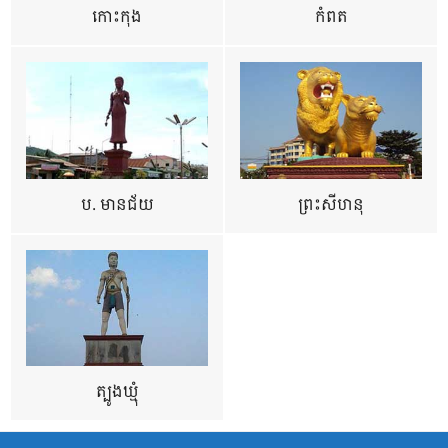
កោះកុង
កំពត
ប. មានជ័យ
ព្រះសីហនុ
ត្បូងឃ្មុំ