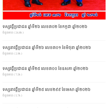
ទស្សវដ្តីប្រជាជន ឆ្នាំទី២៦ លេខ៣០២ ខែកក្កដា ឆ្នាំ២០២៦
ចំនួនអាន ( 24.8k )
ទស្សនាវដ្ដីប្រជាជន ឆ្នាំទី២៦ លេខ៣០១ ខែមិថុនា ឆ្នាំ២០២៦
ចំនួនអាន ( 2.9k )
ទស្សវដ្តីប្រជាជន ឆ្នាំទី២៥ លេខ៣០០ ខែឧសភា ឆ្នាំ២០២៦
ចំនួនអាន ( 7.5k )
ទស្សនាវដ្ដីប្រជាជន ឆ្នាំទី២៥ លេខ២៩៩ ខែមេសា ឆ្នាំ២០២៦
ចំនួនអាន ( 5.7k )