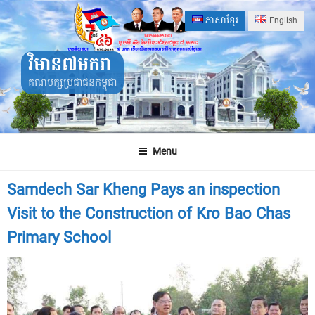
Skip
ភាសាខ្មែរ
English
to
content
វិមាន៧មករា
គណបក្សប្រជាជនកម្ពុជា
Menu
Samdech Sar Kheng Pays an inspection
Visit to the Construction of Kro Bao Chas
Primary School