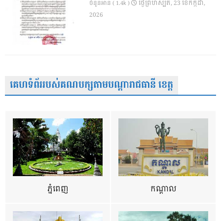
ថ្ងៃ​ព្រហស្បតិ៍, 23 ខែ​កក្កដា,
ចំនួនអាន ( 1.4k )
2026
គេហទំព័ររបស់គណបក្សតាមបណ្តារាជធានី ខេត្ត
ភ្នំពេញ
កណ្តាល