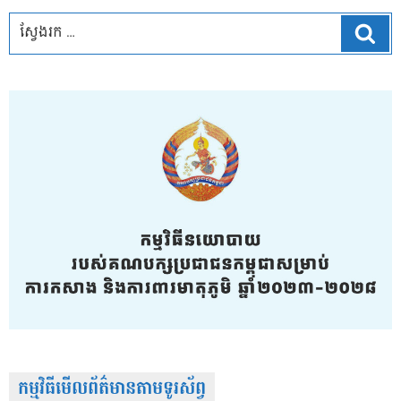
ស្វែ
កម្មវិធីមើលព័ត៌មានតាមទូរស័ព្វ