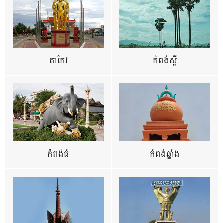
តាកែវ
កំពង់ស្ពឺ
កំពង់ធំ
កំពង់ឆ្នាំង