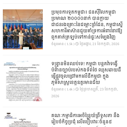
ប្រមុខការទូតកម្ពុជា៖ ជនស៊ីវិលកម្ពុជា
ប្រមាណ ២០០០០នាក់ បានក្លាយ
ជាជនរងគ្រោះនៃជម្លោះព្រំដែន, កម្ពុជាស្នើ
សហការីអាស៊ានជួយគាំទ្រការអំពាវនាវឱ្យ
ពួកគាត់ត្រឡប់ទៅកាន់ផ្ទះសម្បែងវិញ
ថ្ងៃ​អង្គារ, 21 ខែ​កក្កដា, 2026
ចំនួនអាន ( 1.5k )
ទន្ទ្រានមិនឈប់ទេ! កម្ពុជា បន្តតវ៉ាទង្វើ
បំពានច្បាប់របស់កងទ័ពថៃ ឈូសឆាយដី
ធ្វើផ្លូវចូលជ្រៅមកលើដីកម្ពុជា ក្នុង
ភូមិសាស្ត្រខេត្តឧត្តរមានជ័យ
ថ្ងៃ​ព្រហស្បតិ៍, 23 ខែ​កក្កដា,
ចំនួនអាន ( 1.4k )
2026
គណៈកម្មាធិការអចិន្ត្រៃយ៍ព្រឹទ្ធសភា នឹង
រៀបចំកិច្ចប្រជុំ លើរបៀបវារៈចំនួន៥