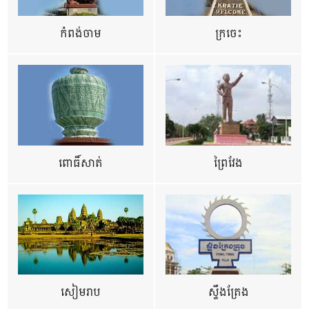
កំពង់ចាម
ក្រចេះ
ពោធិ៍សាត់
ព្រៃវែង
សៀមរាប
ស្ទឹងត្រែង