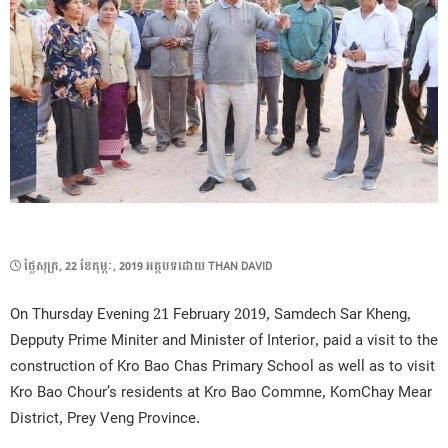
POSTED
ថ្ងៃ​សុក្រ, 22 ខែ​កុម្ភៈ, 2019
អត្ថបទដោយ
THAN DAVID
ON
On Thursday Evening 21 February 2019, Samdech Sar Kheng,
Depputy Prime Miniter and Minister of Interior, paid a visit to the
construction of Kro Bao Chas Primary School as well as to visit
Kro Bao Chour’s residents at Kro Bao Commne, KomChay Mear
District, Prey Veng Province.