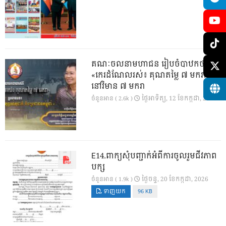
គណៈចលនាមហាជន រៀបចំបាឋកថាស៊េរី
«កេរដំណែលរស់៖ គុណតម្លៃ ៧ មករា»
នៅវិមាន ៧ មករា
ថ្ងៃ​អាទិត្យ, 12 ខែ​កក្កដា, 2026
ចំនួនអាន ( 2.6k )
E14.ពាក្យសុំបញ្ជាក់អំពីការចូលរួមជីវភាព
បក្ស
ថ្ងៃ​ចន្ទ, 20 ខែ​កក្កដា, 2026
ចំនួនអាន ( 1.9k )
ទាញយក
96 KB