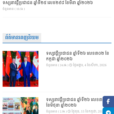
ទស្សនាវដ្ដីប្រជាជន ឆ្នាំទី២៥ លេខ២៩៨ ខែមីនា ឆ្នាំ២០២៦
ចំនួនអាន ( 10.5k )
ព័ត៌មានពេញនិយម
ទស្សវដ្តីប្រជាជន ឆ្នាំទី២៦ លេខ៣០២ ខែ
កក្កដា ឆ្នាំ២០២៦
ថ្ងៃ​អង្គារ, 4 ខែ​សីហា, 2026
ចំនួនអាន ( 24.8k )
ទស្សនាវដ្ដីប្រជាជន ឆ្នាំទី២៦ លេខ៣០១
ខែមិថុនា ឆ្នាំ២០២៦
ថ្ងៃ​ពុធ, 15 ខែ​កក្កដា, 2026
ចំនួនអាន ( 2.9k )