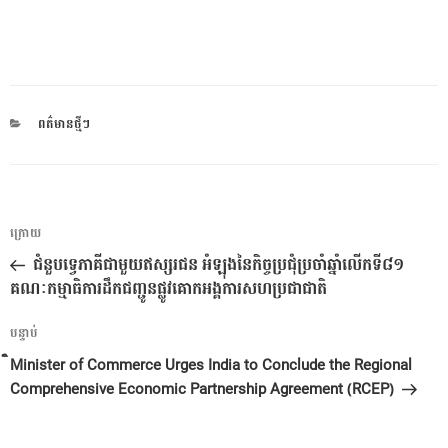
CATEGORIES
ពត៌មានថ្មីៗ
ការ​
អត្ថបទ
ក្រោយ
នាំទិស​
មុន
ជំនួបទ្វេភាគីជាមួយឥស្សរជន អំឡុងនៃកិច្ចប្រជុំប្រចាំឆ្នាំលើកទី៨១
ប្រកាស
គណៈកម្មាធិការដឹកជញ្ជូនផ្លូវគោកអង្គការសហប្រជាជាតិ
អត្ថបទ
បន្ទាប់
បន្ទាប់
ំិMinister of Commerce Urges India to Conclude the Regional
Comprehensive Economic Partnership Agreement (RCEP)