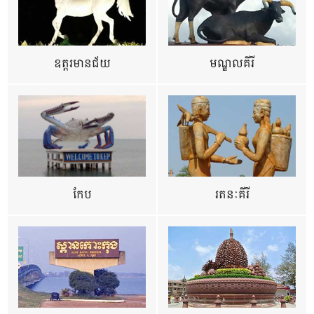
ឧត្ដរមានជ័យ
មណ្ឌលគីរី
កែប
រតនៈគីរី