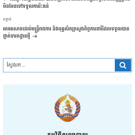
ប្រកាស
មិនមែនទៅទទួលការរិះគន់
អត្ថបទ
បន្ទាប់
បន្ទាប់
អបអរសាទរដល់មន្រ្តីរាជការ និងបុគ្គលិកក្រសួងកិច្ចការនារីដែលទទួលបាន
ថ្នាក់ទារកដ្ឋានថ្មី
ស្វែ