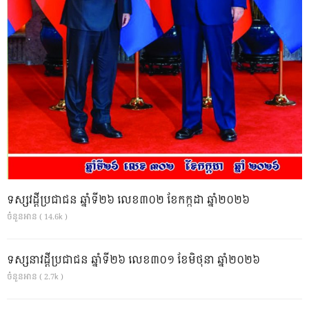
ទស្សវដ្តីប្រជាជន ឆ្នាំទី២៦ លេខ៣០២ ខែកក្កដា ឆ្នាំ២០២៦
ចំនួនអាន ( 14.6k )
ទស្សនាវដ្ដីប្រជាជន ឆ្នាំទី២៦ លេខ៣០១ ខែមិថុនា ឆ្នាំ២០២៦
ចំនួនអាន ( 2.7k )