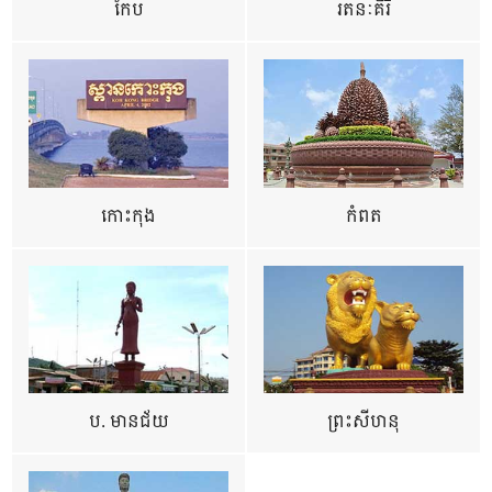
កែប
រតនៈគីរី
កោះកុង
កំពត
ប. មានជ័យ
ព្រះសីហនុ