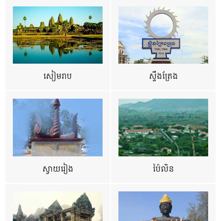
សៀមរាប
ស្ទឹងត្រែង
ស្វាយរៀង
ប៉ៃលិន