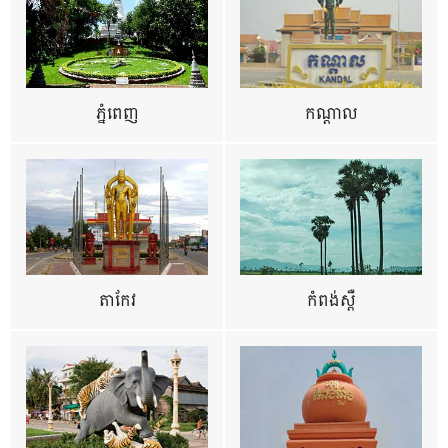
ភ្នំពេញ
កណ្តាល
តាកែវ
កំពង់ស្ពឺ