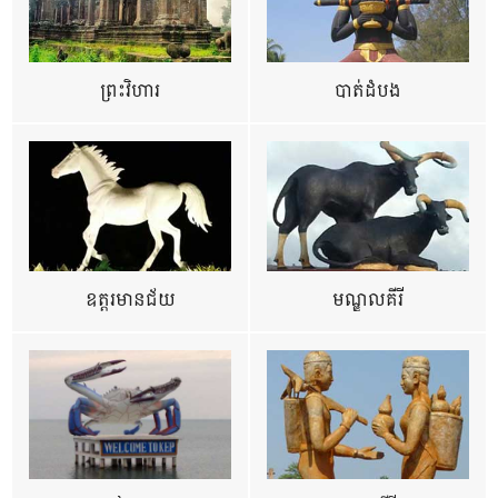
ព្រះវិហារ
បាត់ដំបង
ឧត្ដរមានជ័យ
មណ្ឌលគីរី