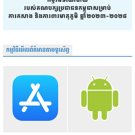
កម្មវិធីមើលព័ត៌មានតាមទូរស័ព្វ