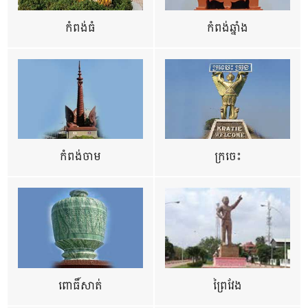
កំពង់ធំ
កំពង់ឆ្នាំង
កំពង់ចាម
ក្រចេះ
ពោធិ៍សាត់
ព្រៃវែង