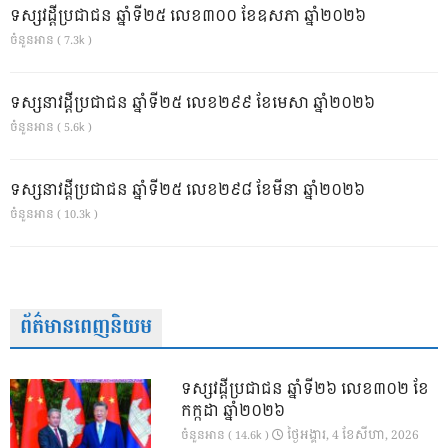
ទស្សវដ្តីប្រជាជន ឆ្នាំទី២៥ លេខ៣០០ ខែឧសភា ឆ្នាំ២០២៦
ចំនួនអាន ( 7.3k )
ទស្សនាវដ្ដីប្រជាជន ឆ្នាំទី២៥ លេខ២៩៩ ខែមេសា ឆ្នាំ២០២៦
ចំនួនអាន ( 5.6k )
ទស្សនាវដ្ដីប្រជាជន ឆ្នាំទី២៥ លេខ២៩៨ ខែមីនា ឆ្នាំ២០២៦
ចំនួនអាន ( 10.3k )
ព័ត៌មានពេញនិយម
ទស្សវដ្តីប្រជាជន ឆ្នាំទី២៦ លេខ៣០២ ខែ
កក្កដា ឆ្នាំ២០២៦
ថ្ងៃ​អង្គារ, 4 ខែ​សីហា, 2026
ចំនួនអាន ( 14.6k )