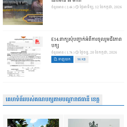
នៅវិមាន ៧ មករា
ថ្ងៃ​អាទិត្យ, 12 ខែ​កក្កដា, 2026
ចំនួនអាន ( 2.4k )
E14.ពាក្យសុំបញ្ជាក់អំពីការចូលរួមជីវភាព
បក្ស
ថ្ងៃ​ចន្ទ, 20 ខែ​កក្កដា, 2026
ចំនួនអាន ( 1.7k )
ទាញយក
96 KB
គេហទំព័ររបស់គណបក្សតាមបណ្តារាជធានី ខេត្ត