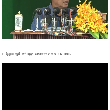
POSTED
ថ្ងៃ​ព្រហស្បតិ៍, 22 ខែ​កុម្ភៈ, 2018
អត្ថបទដោយ
BUNTHORN
ON