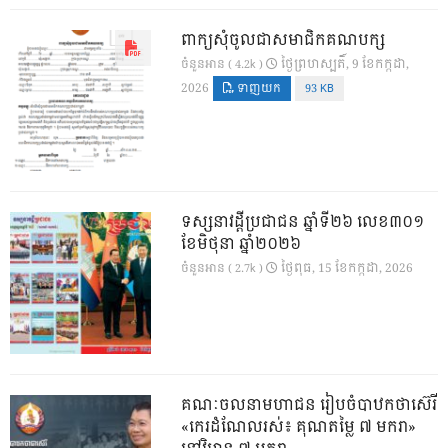
ពាក្យសុំចូលជាសមាជិកគណបក្ស
ថ្ងៃ​ព្រហស្បតិ៍, 9 ខែ​កក្កដា,
ចំនួនអាន ( 4.2k )
2026
ទាញយក
93 KB
ទស្សនាវដ្ដីប្រជាជន ឆ្នាំទី២៦ លេខ៣០១
ខែមិថុនា ឆ្នាំ២០២៦
ថ្ងៃ​ពុធ, 15 ខែ​កក្កដា, 2026
ចំនួនអាន ( 2.7k )
គណៈចលនាមហាជន រៀបចំបាឋកថាស៊េរី
«កេរដំណែលរស់៖ គុណតម្លៃ ៧ មករា»