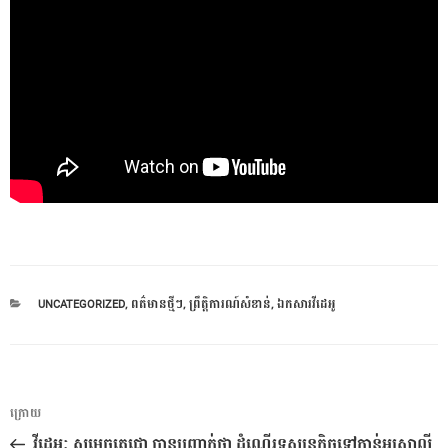
CATEGORIES
UNCATEGORIZED
,
ពត៌មានថ្មីៗ
,
ព្រឹត្តិការណ៍សំខាន់
,
ឯកសារវីដេអូ
ការ​
អត្ថបទ
ក្រោយ
នាំទិស​
មុន
វីដេអូៈ សម្តេចតេជោ បានបញ្ជាក់ថា ដំណើរទស្សនកិច្ចទៅកាន់អូស្ត្រាលី