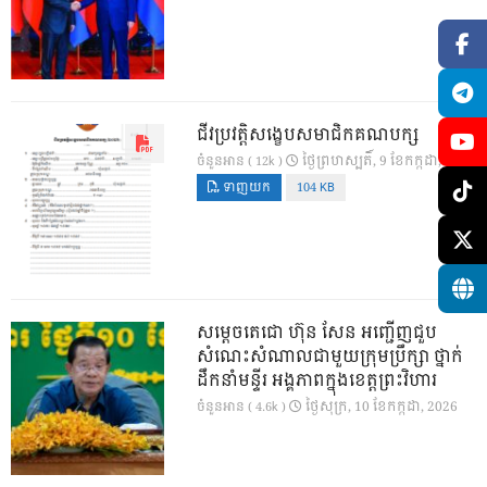
ជីវប្រវត្តិសង្ខេបសមាជិកគណបក្ស
ថ្ងៃ​ព្រហស្បតិ៍, 9 ខែ​កក្កដា, 2026
ចំនួនអាន ( 12k )
ទាញយក
104 KB
សម្តេចតេជោ ហ៊ុន សែន អញ្ជើញជួប
សំណេះសំណាលជាមួយក្រុមប្រឹក្សា ថ្នាក់
ដឹកនាំមន្ទីរ អង្គភាពក្នុងខេត្តព្រះវិហារ
ថ្ងៃ​សុក្រ, 10 ខែ​កក្កដា, 2026
ចំនួនអាន ( 4.6k )