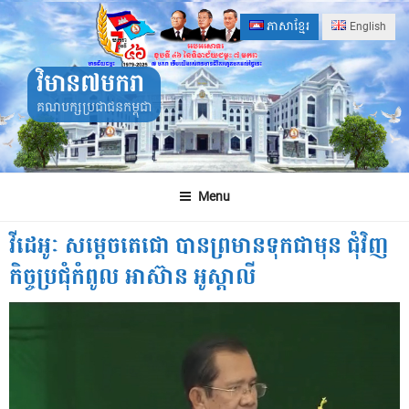
Skip
ភាសាខ្មែរ
English
to
content
វិមាន៧មករា
គណបក្សប្រជាជនកម្ពុជា
Menu
វីដេអូៈ សម្តេចតេជោ បានព្រមានទុកជាមុន ជុំវិញ
កិច្ចប្រជុំកំពូល អាស៊ាន អូស្តាលី