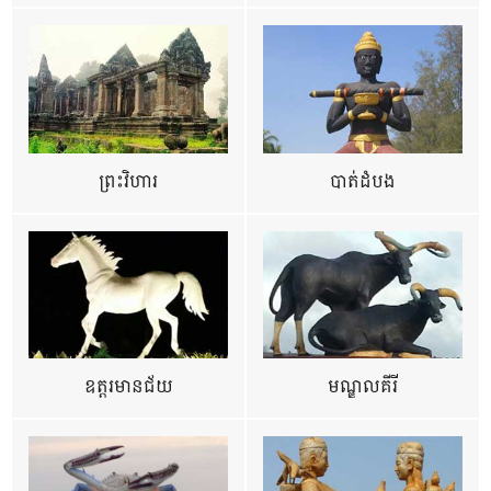
ព្រះវិហារ
បាត់ដំបង
ឧត្ដរមានជ័យ
មណ្ឌលគីរី