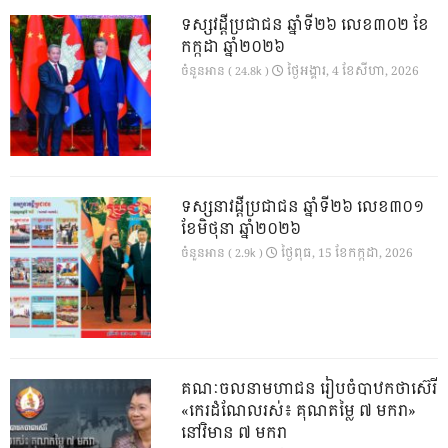
ទស្សវដ្តីប្រជាជន ឆ្នាំទី២៦ លេខ៣០២ ខែ
កក្កដា ឆ្នាំ២០២៦
ថ្ងៃ​អង្គារ, 4 ខែ​សីហា, 2026
ចំនួនអាន ( 24.8k )
ទស្សនាវដ្ដីប្រជាជន ឆ្នាំទី២៦ លេខ៣០១
ខែមិថុនា ឆ្នាំ២០២៦
ថ្ងៃ​ពុធ, 15 ខែ​កក្កដា, 2026
ចំនួនអាន ( 2.9k )
គណៈចលនាមហាជន រៀបចំបាឋកថាស៊េរី
«កេរដំណែលរស់៖ គុណតម្លៃ ៧ មករា»
នៅវិមាន ៧ មករា