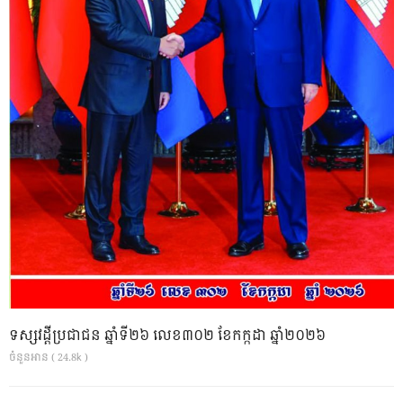
ទស្សវដ្តីប្រជាជន ឆ្នាំទី២៦ លេខ៣០២ ខែកក្កដា ឆ្នាំ២០២៦
ចំនួនអាន ( 24.8k )