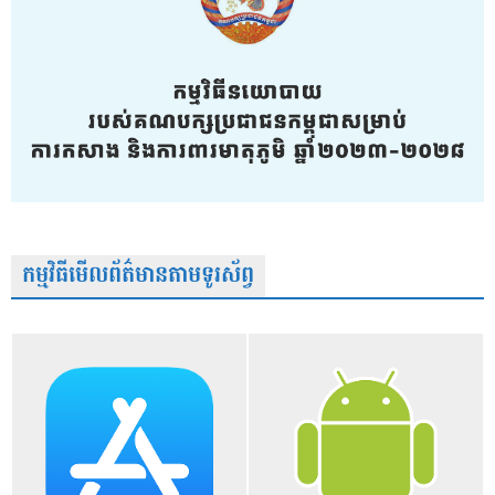
កម្មវិធីមើលព័ត៌មានតាមទូរស័ព្វ