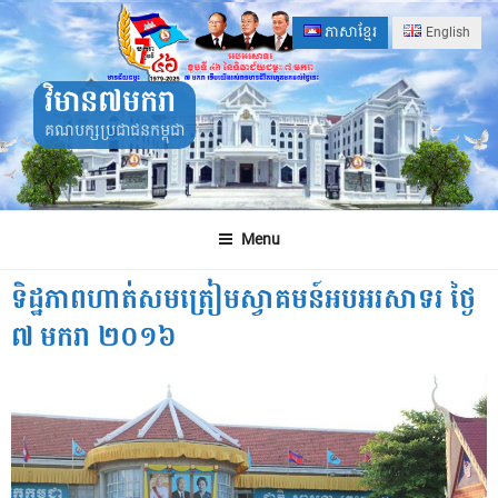
Skip
ភាសាខ្មែរ
English
to
content
វិមាន៧មករា
គណបក្សប្រជាជនកម្ពុជា
Menu
ទិដ្ឋភាពហាត់សមត្រៀមស្វាគមន៍អបអរសាទរ ថ្ងៃ
៧ មករា ២០១៦