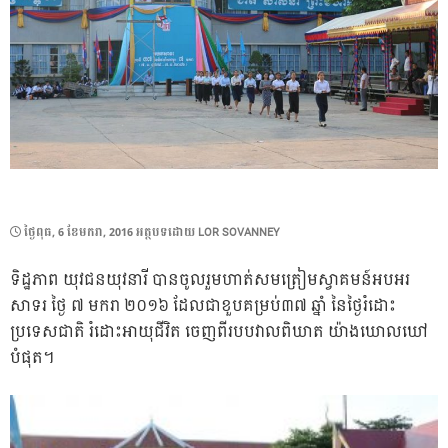
POSTED
ថ្ងៃ​ពុធ, 6 ខែ​មករា, 2016
អត្ថបទដោយ
LOR SOVANNEY
ON
ទិដ្ឋភាព យុវជនយុវនារី បានចូលរួមហាត់សមត្រៀមស្វាគមន៍អបអរ
សាទរ ថ្ងៃ ៧ មករា ២០១៦ ដែលជាខួបគម្រប់៣៧ ឆ្នាំ នៃថ្ងៃរំដោះ
ប្រទេសជាតិ រំដោះអាយុជីវិត ចេញពីរបបវាលពិឃាត យ៉ាងឃោលឃៅ
បំផុត។