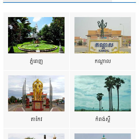
ភ្នំពេញ
កណ្តាល
តាកែវ
កំពង់ស្ពឺ