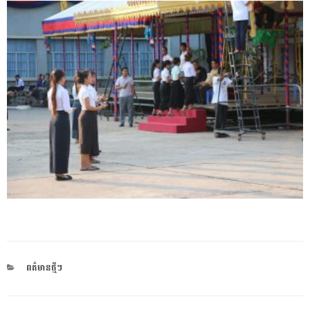
CATEGORIES
ពត៌មានថ្មីៗ