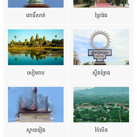
ពោធិ៍សាត់
ព្រៃវែង
សៀមរាប
ស្ទឹងត្រែង
ស្វាយរៀង
ប៉ៃលិន