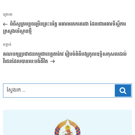
ការ​
អត្ថបទ
ក្រោយ
នាំទិស​
មុន
ពិធីសូត្រមន្តចម្រើនព្រះបរិត្ត អគារមរតកតេជោ ដែលជាអគារទីស្តីការ
ប្រកាស
ក្រសួងបរិស្ថានថ្មី
អត្ថបទ
បន្ទាប់
បន្ទាប់
គណបក្សប្រជាជនកម្ពុជាខេត្តតាកែវ រៀបចំពិធីបង្សកូលឧទ្ទិសកុសលដល់
វីរជនដែលបានល:បង់ជីវិត
ស្វែ