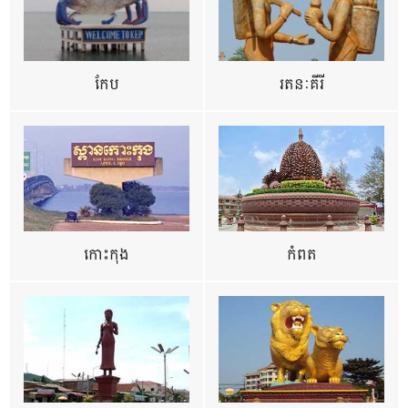
កែប
រតនៈគីរី
កោះកុង
កំពត