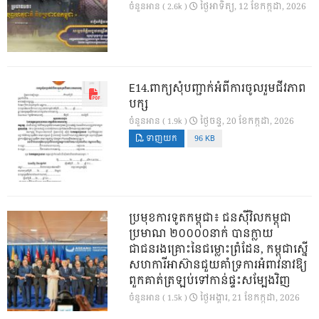
ថ្ងៃ​អាទិត្យ, 12 ខែ​កក្កដា, 2026
ចំនួនអាន ( 2.6k )
E14.ពាក្យសុំបញ្ជាក់អំពីការចូលរួមជីវភាព
បក្ស
ថ្ងៃ​ចន្ទ, 20 ខែ​កក្កដា, 2026
ចំនួនអាន ( 1.9k )
ទាញយក
96 KB
ប្រមុខការទូតកម្ពុជា៖ ជនស៊ីវិលកម្ពុជា
ប្រមាណ ២០០០០នាក់ បានក្លាយ
ជាជនរងគ្រោះនៃជម្លោះព្រំដែន, កម្ពុជាស្នើ
សហការីអាស៊ានជួយគាំទ្រការអំពាវនាវឱ្យ
ពួកគាត់ត្រឡប់ទៅកាន់ផ្ទះសម្បែងវិញ
ថ្ងៃ​អង្គារ, 21 ខែ​កក្កដា, 2026
ចំនួនអាន ( 1.5k )