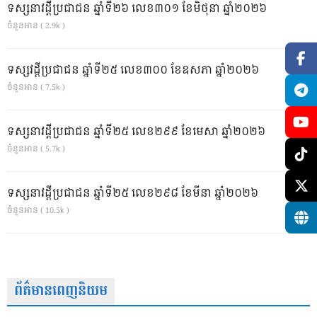
ទស្សនាវដ្ដីប្រជាជន ឆ្នាំទី២៦ លេខ៣០១ ខែមិថុនា ឆ្នាំ២០២៦
ចំនួនអាន ( 2.9k )
ទស្សវដ្តីប្រជាជន ឆ្នាំទី២៥ លេខ៣០០ ខែឧសភា ឆ្នាំ២០២៦
ចំនួនអាន ( 7.5k )
ទស្សនាវដ្ដីប្រជាជន ឆ្នាំទី២៥ លេខ២៩៩ ខែមេសា ឆ្នាំ២០២៦
ចំនួនអាន ( 5.7k )
ទស្សនាវដ្ដីប្រជាជន ឆ្នាំទី២៥ លេខ២៩៨ ខែមីនា ឆ្នាំ២០២៦
ចំនួនអាន ( 10.5k )
ព័ត៌មានពេញនិយម