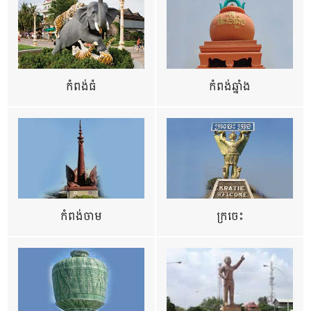
កំពង់ធំ
កំពង់ឆ្នាំង
កំពង់ចាម
ក្រចេះ