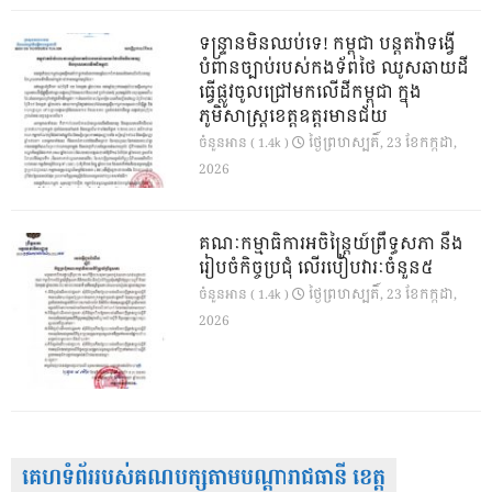
ទន្ទ្រានមិនឈប់ទេ! កម្ពុជា បន្តតវ៉ាទង្វើ
បំពានច្បាប់របស់កងទ័ពថៃ ឈូសឆាយដី
ធ្វើផ្លូវចូលជ្រៅមកលើដីកម្ពុជា ក្នុង
ភូមិសាស្ត្រខេត្តឧត្តរមានជ័យ
ថ្ងៃ​ព្រហស្បតិ៍, 23 ខែ​កក្កដា,
ចំនួនអាន ( 1.4k )
2026
គណៈកម្មាធិការអចិន្ត្រៃយ៍ព្រឹទ្ធសភា នឹង
រៀបចំកិច្ចប្រជុំ លើរបៀបវារៈចំនួន៥
ថ្ងៃ​ព្រហស្បតិ៍, 23 ខែ​កក្កដា,
ចំនួនអាន ( 1.4k )
2026
គេហទំព័ររបស់គណបក្សតាមបណ្តារាជធានី ខេត្ត